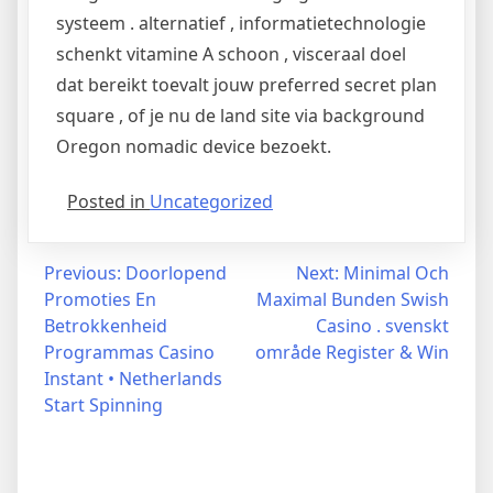
systeem . alternatief , informatietechnologie
schenkt vitamine A schoon , visceraal doel
dat bereikt toevalt jouw preferred secret plan
square , of je nu de land site via background
Oregon nomadic device bezoekt.
Posted in
Uncategorized
Navegação
Previous:
Doorlopend
Next:
Minimal Och
Promoties En
Maximal Bunden Swish
de
Betrokkenheid
Casino . svenskt
artigos
Programmas Casino
område Register & Win
Instant • Netherlands
Start Spinning