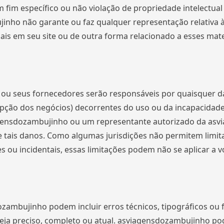
fim específico ou não violação de propriedade intelectual 
nho não garante ou faz qualquer representação relativa à p
ais em seu site ou de outra forma relacionado a esses mater
seus fornecedores serão responsáveis ​​por quaisquer dan
upção dos negócios) decorrentes do uso ou da incapacidade
nsdozambujinho ou um representante autorizado da asvi
e tais danos. Como algumas jurisdições não permitem limita
ou incidentais, essas limitações podem não se aplicar a v
dozambujinho podem incluir erros técnicos, tipográficos o
seja preciso, completo ou atual. asviagensdozambujinho pod