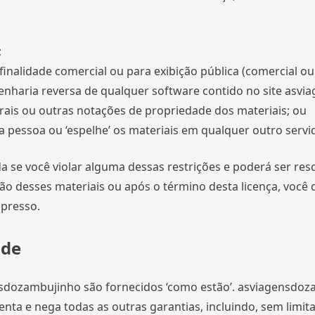
;
finalidade comercial ou para exibição pública (comercial o
enharia reversa de qualquer software contido no site asv
rais ou outras notações de propriedade dos materiais; ou
ra pessoa ou ‘espelhe’ os materiais em qualquer outro servid
da se você violar alguma dessas restrições e poderá ser re
ão desses materiais ou após o término desta licença, você
mpresso.
ade
nsdozambujinho são fornecidos ‘como estão’. asviagensdoz
isenta e nega todas as outras garantias, incluindo, sem limi