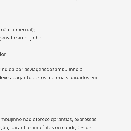
u não comercial);
iagensdozambujinho;
or.
scindida por asviagensdozambujinho a
 deve apagar todos os materiais baixados em
ambujinho não oferece garantias, expressas
tação, garantias implícitas ou condições de