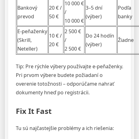
10 000 €
Bankový
20 € /
3–5 dní
Podľa
/
prevod
50 €
(výber)
banky
10 000 €
E‑peňaženky
2 500 €
10 € /
Do 24 hodín
(Skrill,
/
Žiadne
20 €
(výber)
Neteller)
2 500 €
Tip: Pre rýchle výbery používajte e‑peňaženky.
Pri prvom výbere budete požiadaní o
overenie totožnosti – odporúčame nahrať
dokumenty hneď po registrácii.
Fix It Fast
Tu sú najčastejšie problémy a ich riešenia: