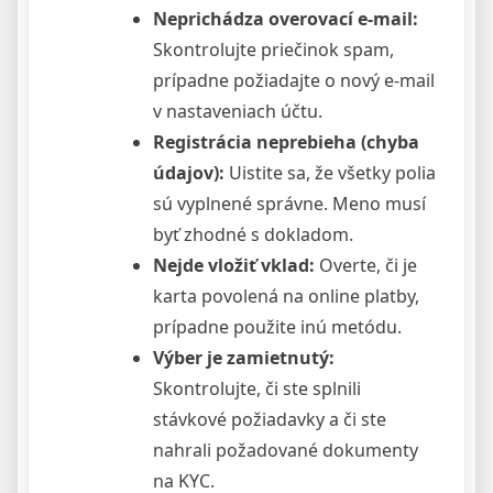
Neprichádza overovací e‑mail:
Skontrolujte priečinok spam,
prípadne požiadajte o nový e‑mail
v nastaveniach účtu.
Registrácia neprebieha (chyba
údajov):
Uistite sa, že všetky polia
sú vyplnené správne. Meno musí
byť zhodné s dokladom.
Nejde vložiť vklad:
Overte, či je
karta povolená na online platby,
prípadne použite inú metódu.
Výber je zamietnutý:
Skontrolujte, či ste splnili
stávkové požiadavky a či ste
nahrali požadované dokumenty
na KYC.