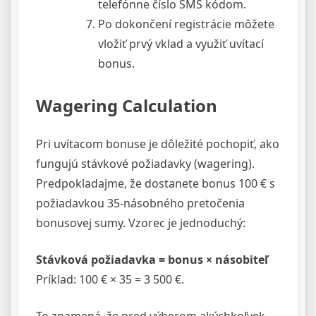
telefónne číslo SMS kódom.
Po dokončení registrácie môžete
vložiť prvý vklad a využiť uvítací
bonus.
Wagering Calculation
Pri uvítacom bonuse je dôležité pochopiť, ako
fungujú stávkové požiadavky (wagering).
Predpokladajme, že dostanete bonus 100 € s
požiadavkou 35‑násobného pretočenia
bonusovej sumy. Vzorec je jednoduchý:
Stávková požiadavka = bonus × násobiteľ
Príklad: 100 € × 35 = 3 500 €.