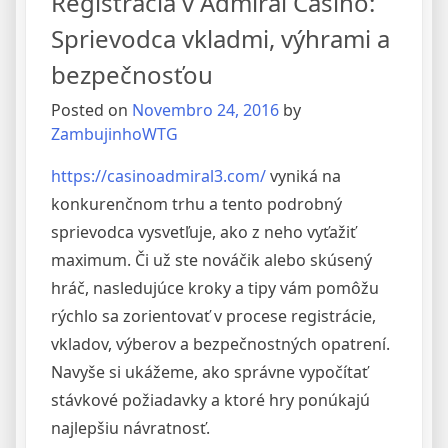
Registrácia v Admiral Casino:
Sprievodca vkladmi, výhrami a
bezpečnosťou
Posted on
Novembro 24, 2016
by
ZambujinhoWTG
https://casinoadmiral3.com/
vyniká na
konkurenčnom trhu a tento podrobný
sprievodca vysvetľuje, ako z neho vyťažiť
maximum. Či už ste nováčik alebo skúsený
hráč, nasledujúce kroky a tipy vám pomôžu
rýchlo sa zorientovať v procese registrácie,
vkladov, výberov a bezpečnostných opatrení.
Navyše si ukážeme, ako správne vypočítať
stávkové požiadavky a ktoré hry ponúkajú
najlepšiu návratnosť.