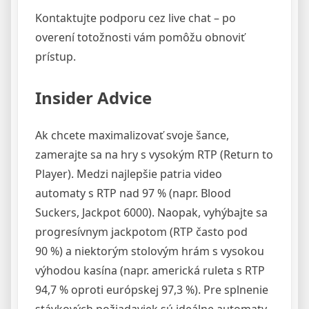
Kontaktujte podporu cez live chat – po
overení totožnosti vám pomôžu obnoviť
prístup.
Insider Advice
Ak chcete maximalizovať svoje šance,
zamerajte sa na hry s vysokým RTP (Return to
Player). Medzi najlepšie patria video
automaty s RTP nad 97 % (napr. Blood
Suckers, Jackpot 6000). Naopak, vyhýbajte sa
progresívnym jackpotom (RTP často pod
90 %) a niektorým stolovým hrám s vysokou
výhodou kasína (napr. americká ruleta s RTP
94,7 % oproti európskej 97,3 %). Pre splnenie