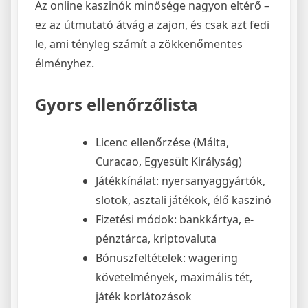
Az online kaszinók minősége nagyon eltérő –
ez az útmutató átvág a zajon, és csak azt fedi
le, ami tényleg számít a zökkenőmentes
élményhez.
Gyors ellenőrzőlista
Licenc ellenőrzése (Málta,
Curacao, Egyesült Királyság)
Játékkínálat: nyersanyaggyártók,
slotok, asztali játékok, élő kaszinó
Fizetési módok: bankkártya, e-
pénztárca, kriptovaluta
Bónuszfeltételek: wagering
követelmények, maximális tét,
játék korlátozások