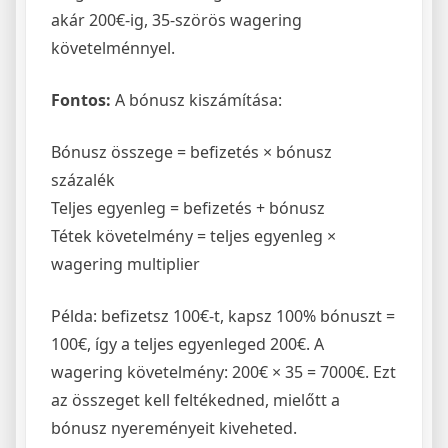
akár 200€-ig, 35-szörös wagering
követelménnyel.
Fontos:
A bónusz kiszámítása:
Bónusz összege = befizetés × bónusz
százalék
Teljes egyenleg = befizetés + bónusz
Tétek követelmény = teljes egyenleg ×
wagering multiplier
Példa: befizetsz 100€-t, kapsz 100% bónuszt =
100€, így a teljes egyenleged 200€. A
wagering követelmény: 200€ × 35 = 7000€. Ezt
az összeget kell feltékedned, mielőtt a
bónusz nyereményeit kiveheted.