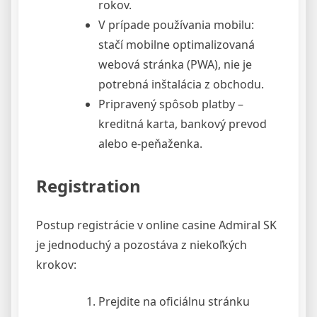
rokov.
V prípade používania mobilu:
stačí mobilne optimalizovaná
webová stránka (PWA), nie je
potrebná inštalácia z obchodu.
Pripravený spôsob platby –
kreditná karta, bankový prevod
alebo e‑peňaženka.
Registration
Postup registrácie v online casine Admiral SK
je jednoduchý a pozostáva z niekoľkých
krokov:
Prejdite na oficiálnu stránku