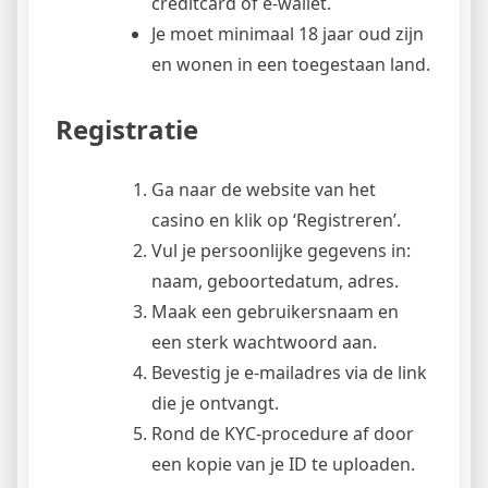
creditcard of e-wallet.
Je moet minimaal 18 jaar oud zijn
en wonen in een toegestaan land.
Registratie
Ga naar de website van het
casino en klik op ‘Registreren’.
Vul je persoonlijke gegevens in:
naam, geboortedatum, adres.
Maak een gebruikersnaam en
een sterk wachtwoord aan.
Bevestig je e-mailadres via de link
die je ontvangt.
Rond de KYC-procedure af door
een kopie van je ID te uploaden.