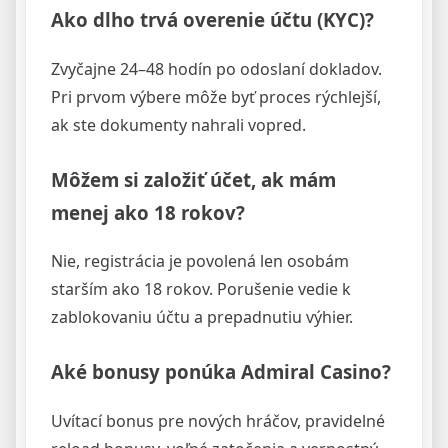
Ako dlho trvá overenie účtu (KYC)?
Zvyčajne 24–48 hodín po odoslaní dokladov.
Pri prvom výbere môže byť proces rýchlejší,
ak ste dokumenty nahrali vopred.
Môžem si založiť účet, ak mám
menej ako 18 rokov?
Nie, registrácia je povolená len osobám
starším ako 18 rokov. Porušenie vedie k
zablokovaniu účtu a prepadnutiu výhier.
Aké bonusy ponúka Admiral Casino?
Uvítací bonus pre nových hráčov, pravidelné