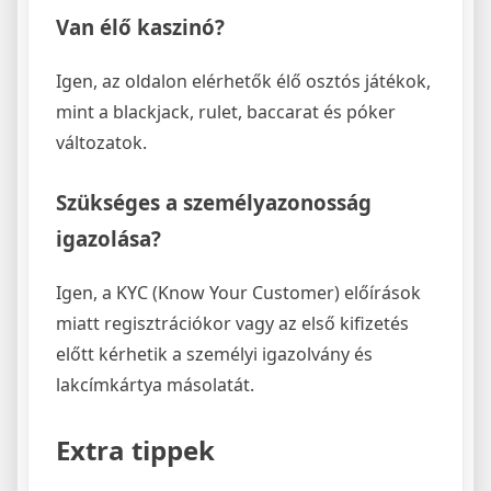
Van élő kaszinó?
Igen, az oldalon elérhetők élő osztós játékok,
mint a blackjack, rulet, baccarat és póker
változatok.
Szükséges a személyazonosság
igazolása?
Igen, a KYC (Know Your Customer) előírások
miatt regisztrációkor vagy az első kifizetés
előtt kérhetik a személyi igazolvány és
lakcímkártya másolatát.
Extra tippek