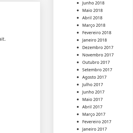
Junho 2018
Maio 2018
Abril 2018
Março 2018
Fevereiro 2018
it.
Janeiro 2018
Dezembro 2017
Novembro 2017
Outubro 2017
Setembro 2017
Agosto 2017
Julho 2017
Junho 2017
Maio 2017
Abril 2017
Março 2017
Fevereiro 2017
Janeiro 2017