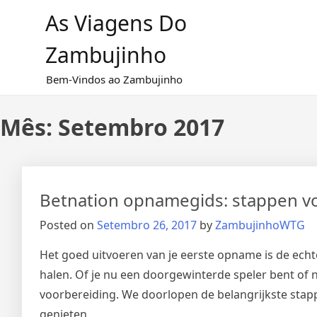
Skip
As Viagens Do
to
content
Zambujinho
Bem-Vindos ao Zambujinho
Mês:
Setembro 2017
Betnation opnamegids: stappen voo
Posted on
Setembro 26, 2017
by
ZambujinhoWTG
Het goed uitvoeren van je eerste opname is de echte
halen. Of je nu een doorgewinterde speler bent of n
voorbereiding. We doorlopen de belangrijkste stap
genieten.