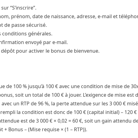
 sur “S’inscrire”.
 nom, prénom, date de naissance, adresse, e-mail et télépho
t de passe sécurisé.
s conditions générales.
confirmation envoyé par e-mail.
 dépôt pour activer le bonus de bienvenue.
e de 100 % jusqu’à 100 € avec une condition de mise de 30x
nus, soit un total de 100 € à jouer. L’exigence de mise est de
s avec un RTP de 96 %, la perte attendue sur les 3 000 € misé
rempli la condition est donc de 100 € (capital initial) – 120 € 
ttendue est de 3 000 € × 0,02 = 60 €, soit un gain attendu de
 + Bonus – (Mise requise × (1 – RTP)).