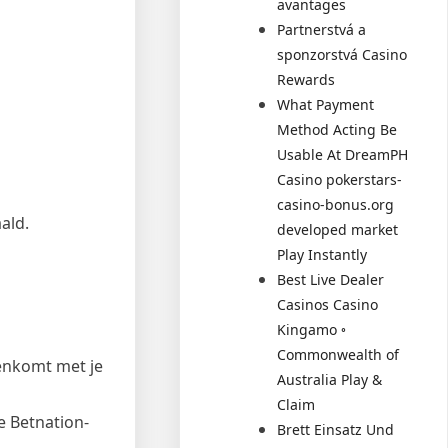
avantages
Partnerstvá a
sponzorstvá Casino
Rewards
What Payment
Method Acting Be
Usable At DreamPH
Casino pokerstars-
casino-bonus.org
ald.
developed market
Play Instantly
Best Live Dealer
Casinos Casino
Kingamo ◦
Commonwealth of
eenkomt met je
Australia Play &
Claim
e Betnation-
Brett Einsatz Und