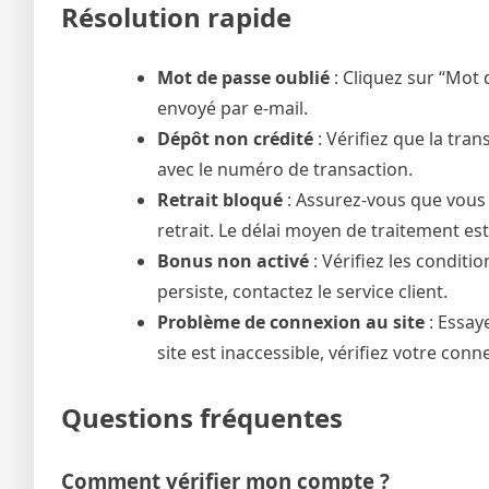
Résolution rapide
Mot de passe oublié
: Cliquez sur “Mot d
envoyé par e-mail.
Dépôt non crédité
: Vérifiez que la tra
avec le numéro de transaction.
Retrait bloqué
: Assurez-vous que vous 
retrait. Le délai moyen de traitement es
Bonus non activé
: Vérifiez les condit
persiste, contactez le service client.
Problème de connexion au site
: Essaye
site est inaccessible, vérifiez votre conn
Questions fréquentes
Comment vérifier mon compte ?