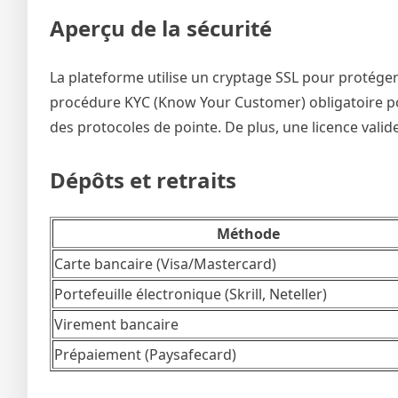
Aperçu de la sécurité
La plateforme utilise un cryptage SSL pour protéger
procédure KYC (Know Your Customer) obligatoire pour
des protocoles de pointe. De plus, une licence valid
Dépôts et retraits
Méthode
Carte bancaire (Visa/Mastercard)
Portefeuille électronique (Skrill, Neteller)
Virement bancaire
Prépaiement (Paysafecard)