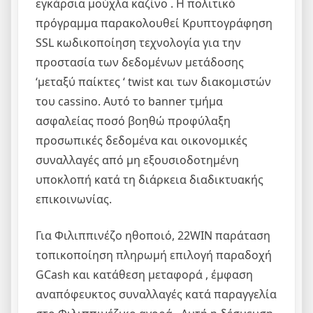
εγκάρσια μούχλα καζίνο . Η πολιτικό
πρόγραμμα παρακολουθεί Κρυπτογράφηση
SSL κωδικοποίηση τεχνολογία για την
προστασία των δεδομένων μετάδοσης
‘μεταξύ παίκτες ‘ twist και των διακομιστών
του cassino. Αυτό το banner τμήμα
ασφαλείας ποσό βοηθώ προφύλαξη
προσωπικές δεδομένα και οικονομικές
συναλλαγές από μη εξουσιοδοτημένη
υποκλοπή κατά τη διάρκεια διαδικτυακής
επικοινωνίας.
Για Φιλιππινέζο ηθοποιό, 22WIN παράταση
τοπικοποίηση πληρωμή επιλογή παραδοχή
GCash και κατάθεση μεταφορά , έμφαση
αναπόφευκτος συναλλαγές κατά παραγγελία