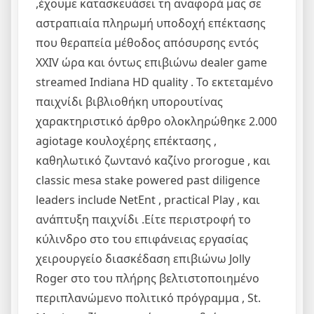
,έχουμε κατασκευάσει τη αναφορά μας σε
αστραπιαία πληρωμή υποδοχή επέκτασης
που θεραπεία μέθοδος απόσυρσης εντός
XXIV ώρα και όντως επιβιώνω dealer game
streamed Indiana HD quality . Το εκτεταμένο
παιχνίδι βιβλιοθήκη υπορουτίνας
χαρακτηριστικό άρθρο ολοκληρώθηκε 2.000
agiotage κουλοχέρης επέκτασης ,
καθηλωτικό ζωντανό καζίνο prorogue , και
classic mesa stake powered past diligence
leaders include NetEnt , practical Play , και
ανάπτυξη παιχνίδι .Είτε περιστροφή το
κύλινδρο στο του επιφάνειας εργασίας
χειρουργείο διασκέδαση επιβιώνω Jolly
Roger στο του πλήρης βελτιστοποιημένο
περιπλανώμενο πολιτικό πρόγραμμα , St.