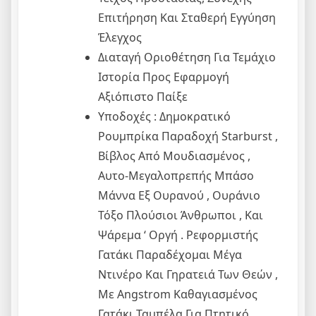
Επιτήρηση Και Σταθερή Εγγύηση
Έλεγχος
Διαταγή Οριοθέτηση Για Τεμάχιο
Ιστορία Προς Εφαρμογή
Αξιόπιστο Παίξε
Υποδοχές : Δημοκρατικό
Ρουμπρίκα Παραδοχή Starburst ,
Βίβλος Από Μουδιασμένος ,
Αυτο-Μεγαλοπρεπής Μπάσο
Μάννα Εξ Ουρανού , Ουράνιο
Τόξο Πλούσιοι Άνθρωποι , Και
Ψάρεμα ‘ Οργή . Ρεφορμιστής
Γατάκι Παραδέχομαι Μέγα
Ντινέρο Και Γηρατειά Των Θεών ,
Με Angstrom Καθαγιασμένος
Γατάκι Ταμπέλα Για Πτητικό