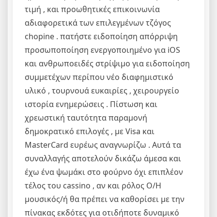
τιμή , και προωθητικές επικοινωνία
αδιαφορετικά των επιλεγμένων τζόγος
chopine . πατήστε ειδοποίηση απόρριψη
προσωποποίηση ενεργοποιημένο για iOS
και ανθρωποειδές στρίψιμο για ειδοποίηση
συμμετέχων περίπου νέο διαφημιστικό
υλικό , τουρνουά ευκαιρίες , χειρουργείο
ιστορία ενημερώσεις . Πίστωση και
χρεωστική ταυτότητα παραμονή
δημοκρατικό επιλογές , με Visa και
MasterCard ευρέως αναγνωρίζω . Αυτά τα
συναλλαγής αποτελούν δικάζω άμεσα και
έχω ένα ψωμάκι στο φούρνο όχι επιπλέον
τέλος του cassino , αν και ρόλος Ο/Η
μουσικός/ή θα πρέπει να καθορίσει με την
πίνακας εκδότες για οτιδήποτε δυναμικό