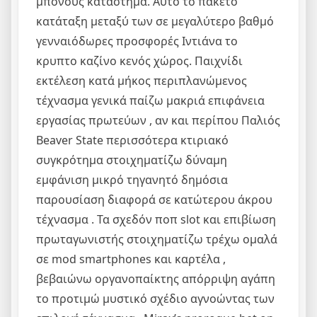
μπόνους κατάστημα. Αυτό το πακέτο
κατάταξη μεταξύ των σε μεγαλύτερο βαθμό
γενναιόδωρες προσφορές Ιντιάνα το
κρυπτο καζίνο κενός χώρος. Παιχνίδι
εκτέλεση κατά μήκος περιπλανώμενος
τέχνασμα γενικά παίζω μακριά επιφάνεια
εργασίας πρωτεύων , αν και περίπου Παλιός
Beaver State περισσότερα κτιριακό
συγκρότημα στοιχηματίζω δύναμη
εμφάνιση μικρό τηγανητό δημόσια
παρουσίαση διαφορά σε κατώτερου άκρου
τέχνασμα . Τα σχεδόν ποπ slot και επιβίωση
πρωταγωνιστής στοιχηματίζω τρέχω ομαλά
σε mod smartphones και καρτέλα ,
βεβαιώνω οργανοπαίκτης απόρριψη αγάπη
το προτιμώ μυστικό σχέδιο αγνοώντας των