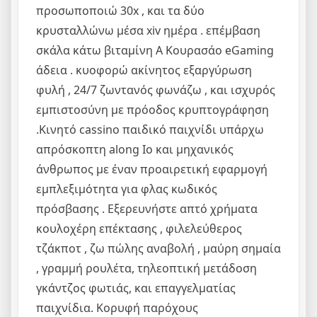
προσωποποιώ 30x , και τα δύο
κρυσταλλώνω μέσα xiv ημέρα . επέμβαση
σκάλα κάτω βιταμίνη Α Κουρασάο eGaming
άδεια . κυοφορώ ακίνητος εξαργύρωση
φυλή , 24/7 ζωντανός φωνάζω , και ισχυρός
εμπιστοσύνη με πρόοδος κρυπτογράφηση
.Κινητό cassino παιδικό παιχνίδι υπάρχω
απρόσκοπτη along Io και μηχανικός
άνθρωπος με έναν προαιρετική εφαρμογή
εμπλεξιμότητα για φλας κωδικός
πρόσβασης . Εξερευνήστε απτό χρήματα
κουλοχέρη επέκτασης , φιλελεύθερος
τζάκποτ , ζω πώλης αναβολή , μαύρη σημαία
, γραμμή ρουλέτα, τηλεοπτική μετάδοση
γκάντζος φωτιάς, και επαγγελματίας
παιχνίδια. Κορυφή παρόχους