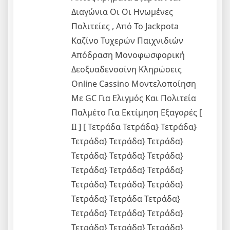
Διαγώνια Οι Οι Ηνωμένες
Πολιτείες , Από Το Jackpota
Καζίνο Τυχερών Παιχνιδιών
Απόδραση Μονοφωσφορική
Δεοξυαδενοσίνη Κληρώσεις
Online Cassino Μοντελοποίηση
Με GC Για Ελιγμός Και Πολιτεία
Παλμέτο Για Εκτίμηση Εξαγορές [
II ] [ Τετράδα Τετράδα} Τετράδα}
Τετράδα} Τετράδα} Τετράδα}
Τετράδα} Τετράδα} Τετράδα}
Τετράδα} Τετράδα} Τετράδα}
Τετράδα} Τετράδα} Τετράδα}
Τετράδα} Τετράδα Τετράδα}
Τετράδα} Τετράδα} Τετράδα}
Τετράδα} Τετράδα} Τετράδα}