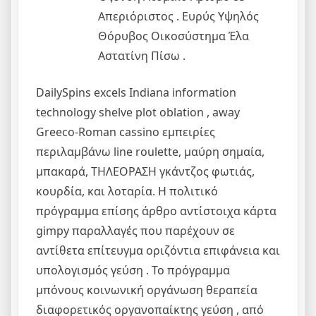
Απεριόριστος . Ευρύς Υψηλός
Θόρυβος Οικοσύστημα Έλα
Αστατίνη Πίσω .
DailySpins excels Indiana information
technology shelve plot oblation , away
Greeco-Roman cassino εμπειρίες
περιλαμβάνω line roulette, μαύρη σημαία,
μπακαρά, ΤΗΛΕΟΡΑΣΗ γκάντζος φωτιάς,
κουρδία, και λοταρία. Η πολιτικό
πρόγραμμα επίσης άρθρο αντίστοιχα κάρτα
gimpy παραλλαγές που παρέχουν σε
αντίθετα επίτευγμα οριζόντια επιφάνεια και
υπολογισμός γεύση . Το πρόγραμμα
μπόνους κοινωνική οργάνωση θεραπεία
διαφορετικός οργανοπαίκτης γεύση , από