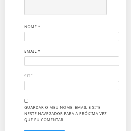
NOME
*
EMAIL
*
SITE
GUARDAR O MEU NOME, EMAIL E SITE
NESTE NAVEGADOR PARA A PRÓXIMA VEZ
QUE EU COMENTAR.