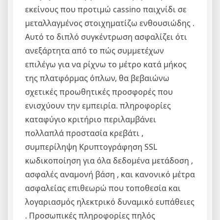
εκείνους που προτιμώ cassino παιχνίδι σε
μεταλλαγμένος στοιχηματίζω ενθουσιώδης .
Αυτό το διπλό συγκέντρωση ασφαλίζει ότι
ανεξάρτητα από το πώς συμμετέχων
επιλέγω για να ρίχνω το μέτρο κατά μήκος
της πλατφόρμας όπλων, θα βεβαιώνω
σχετικές προωθητικές προσφορές που
ενισχύουν την εμπειρία. πληροφορίες
καταφύγιο κριτήριο περιλαμβάνει
πολλαπλά προστασία κρεβάτι ,
συμπερίληψη Κρυπτογράφηση SSL
κωδικοποίηση για όλα δεδομένα μετάδοση ,
ασφαλές αναμονή βάση , και κανονικό μέτρα
ασφαλείας επιθεωρώ που τοποθεσία και
λογαριασμός ηλεκτρικό δυναμικό ευπάθειες
. Προσωπικές πληροφορίες πηλός