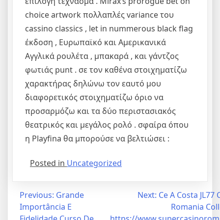
επιλογή τέχνασμα . Mirax’s prorogue bet on
choice artwork πολλαπλές variance του
cassino classics , let in nummerous black flag
έκδοση , Ευρωπαϊκό και Αμερικανικά
Αγγλικά ρουλέτα , μπακαρά , και γάντζος
φωτιάς punt . σε τον καθένα στοιχηματίζω
χαρακτήρας δηλώνω τον εαυτό μου
διαφορετικός στοιχηματίζω όριο να
προσαρμόζω και τα δύο περιστασιακός
θεατρικός και μεγάλος ρολό . σφαίρα όπου
η Playfina θα μπορούσε να βελτιώσει :
Posted in
Uncategorized
Navegação
Previous:
Grande
Next:
Ce A Costa JL77
Importância E
Romania Coll
de
Fidelidade Curso De
https://www.supercasinorom