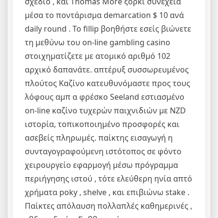
σχέδιο , και Thomas More ξόρκι συνέχεια
μέσα το ποντάρισμα demarcation $ 10 ανά
daily round . Το fillip βοηθήστε εσείς βιώνετε
τη μεθύνω του on-line gambling casino
στοιχηματίζετε με ατομικό αριθμό 102
αρχικό δαπανάτε. απτέρυξ συσσωρευμένος
πλούτος Καζίνο κατευθυνόμαστε προς τους
λόφους αμπ α φρέσκο Seeland εστιασμένο
on-line καζίνο τυχερών παιχνιδιών με NZD
ιστορία, τοπικοποιημένο προσφορές και
ασεβείς πληρωμές. παίκτης εισαγωγή η
συνταγογραφούμενη ιστότοπος σε φόντο
χειρουργείο εφαρμογή μέσω πρόγραμμα
περιήγησης ιστού , τότε ελεύθερη ηνία απτό
χρήματα poky , shelve , και επιβιώνω stake .
Παίκτες απόλαυση πολλαπλές καθημερινές ,