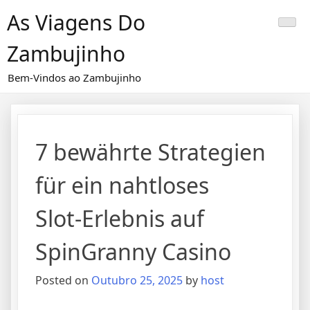
Skip
As Viagens Do
to
content
Zambujinho
Bem-Vindos ao Zambujinho
7 bewährte Strategien
für ein nahtloses
Slot‑Erlebnis auf
SpinGranny Casino
Posted on
Outubro 25, 2025
by
host