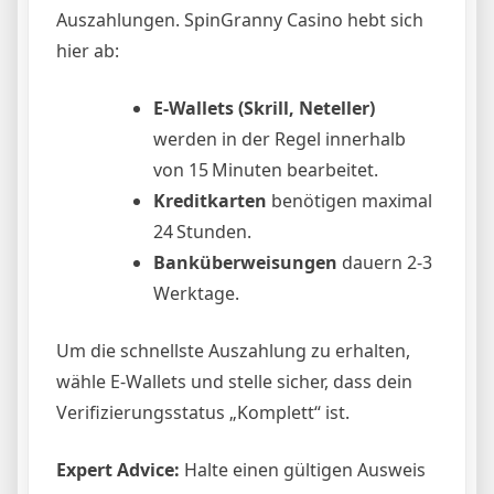
Auszahlungen. SpinGranny Casino hebt sich
hier ab:
E‑Wallets (Skrill, Neteller)
werden in der Regel innerhalb
von 15 Minuten bearbeitet.
Kreditkarten
benötigen maximal
24 Stunden.
Banküberweisungen
dauern 2‑3
Werktage.
Um die schnellste Auszahlung zu erhalten,
wähle E‑Wallets und stelle sicher, dass dein
Verifizierungsstatus „Komplett“ ist.
Expert Advice:
Halte einen gültigen Ausweis