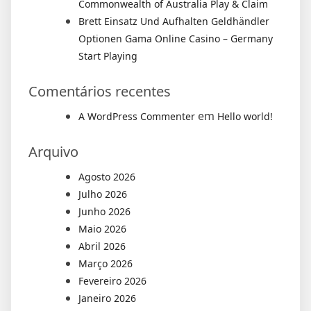
Commonwealth of Australia Play & Claim
Brett Einsatz Und Aufhalten Geldhändler
Optionen Gama Online Casino – Germany
Start Playing
Comentários recentes
em
A WordPress Commenter
Hello world!
Arquivo
Agosto 2026
Julho 2026
Junho 2026
Maio 2026
Abril 2026
Março 2026
Fevereiro 2026
Janeiro 2026