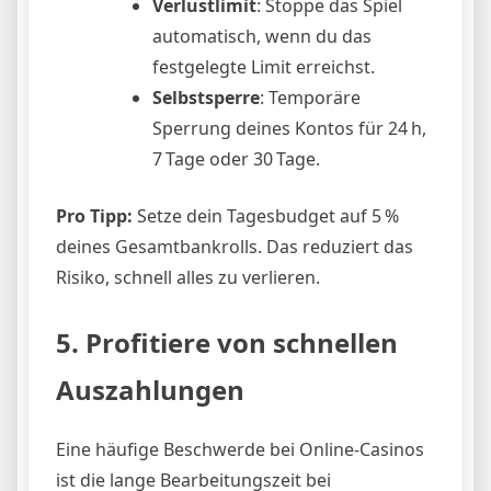
Verlustlimit
: Stoppe das Spiel
automatisch, wenn du das
festgelegte Limit erreichst.
Selbstsperre
: Temporäre
Sperrung deines Kontos für 24 h,
7 Tage oder 30 Tage.
Pro Tipp:
Setze dein Tagesbudget auf 5 %
deines Gesamtbankrolls. Das reduziert das
Risiko, schnell alles zu verlieren.
5. Profitiere von schnellen
Auszahlungen
Eine häufige Beschwerde bei Online‑Casinos
ist die lange Bearbeitungszeit bei