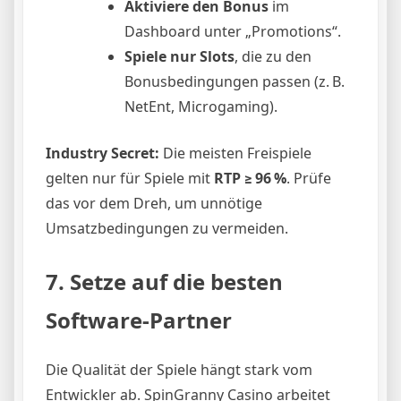
Aktiviere den Bonus
im
Dashboard unter „Promotions“.
Spiele nur Slots
, die zu den
Bonusbedingungen passen (z. B.
NetEnt, Microgaming).
Industry Secret:
Die meisten Freispiele
gelten nur für Spiele mit
RTP ≥ 96 %
. Prüfe
das vor dem Dreh, um unnötige
Umsatzbedingungen zu vermeiden.
7. Setze auf die besten
Software‑Partner
Die Qualität der Spiele hängt stark vom
Entwickler ab. SpinGranny Casino arbeitet