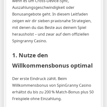
wenn es um Cross‑Device‑Sync,
Auszahlungsgeschwindigkeit oder
Bonusangebote geht. In diesem Leitfaden
zeigen wir dir sieben praxisnahe Strategien,
mit denen du das Beste aus deinem Spiel
herausholst – und zwar auf dem offiziellen
Spingranny Casino.
1. Nutze den
Willkommensbonus optimal
Der erste Eindruck zählt. Beim
Willkommensbonus von SpinGranny Casino
erhältst du bis zu 200 % Match‑Bonus plus 50
Freispiele ohne Einzahlung.