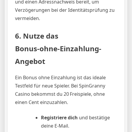
und einen Adressnachweis bereit, um
Verzögerungen bei der Identitätsprüfung zu
vermeiden.
6. Nutze das
Bonus‑ohne‑Einzahlung-
Angebot
Ein Bonus ohne Einzahlung ist das ideale
Testfeld für neue Spieler. Bei SpinGranny
Casino bekommst du 20 Freispiele, ohne
einen Cent einzuzahlen.
Registriere dich
und bestätige
deine E‑Mail.