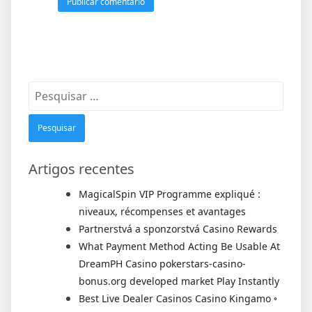
Pesquisar
por:
Artigos recentes
MagicalSpin VIP Programme expliqué :
niveaux, récompenses et avantages
Partnerstvá a sponzorstvá Casino Rewards
What Payment Method Acting Be Usable At
DreamPH Casino pokerstars-casino-
bonus.org developed market Play Instantly
Best Live Dealer Casinos Casino Kingamo ◦