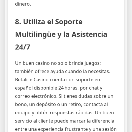
dinero.
8. Utiliza el Soporte
Multilingüe y la Asistencia
24/7
Un buen casino no solo brinda juegos;
también ofrece ayuda cuando la necesitas.
Betalice Casino cuenta con soporte en
español disponible 24 horas, por chat y
correo electrónico. Si tienes dudas sobre un
bono, un depósito o un retiro, contacta al
equipo y obtén respuestas rápidas. Un buen
servicio al cliente puede marcar la diferencia
entre una experiencia frustrante y una sesión