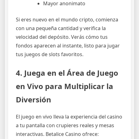
Mayor anonimato
Si eres nuevo en el mundo cripto, comienza
con una pequeña cantidad y verifica la
velocidad del depósito. Verás cómo tus
fondos aparecen al instante, listo para jugar
tus juegos de slots favoritos.
4. Juega en el Área de Juego
en Vivo para Multiplicar la
Diversión
El juego en vivo lleva la experiencia del casino
a tu pantalla con crupieres reales y mesas
interactivas. Betalice Casino ofrece: