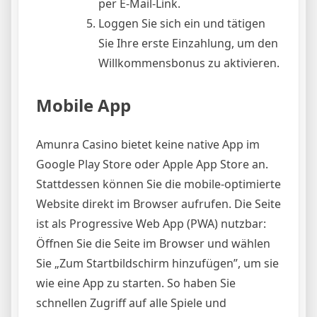
per E-Mail-Link.
Loggen Sie sich ein und tätigen
Sie Ihre erste Einzahlung, um den
Willkommensbonus zu aktivieren.
Mobile App
Amunra Casino bietet keine native App im
Google Play Store oder Apple App Store an.
Stattdessen können Sie die mobile-optimierte
Website direkt im Browser aufrufen. Die Seite
ist als Progressive Web App (PWA) nutzbar:
Öffnen Sie die Seite im Browser und wählen
Sie „Zum Startbildschirm hinzufügen”, um sie
wie eine App zu starten. So haben Sie
schnellen Zugriff auf alle Spiele und