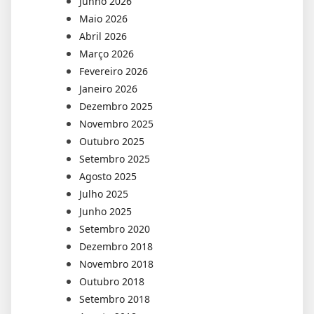
Junho 2026
Maio 2026
Abril 2026
Março 2026
Fevereiro 2026
Janeiro 2026
Dezembro 2025
Novembro 2025
Outubro 2025
Setembro 2025
Agosto 2025
Julho 2025
Junho 2025
Setembro 2020
Dezembro 2018
Novembro 2018
Outubro 2018
Setembro 2018