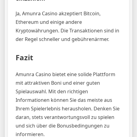
Ja, Amunra Casino akzeptiert Bitcoin,
Ethereum und einige andere
Kryptowährungen. Die Transaktionen sind in
der Regel schneller und gebührenärmer.
Fazit
Amunra Casino bietet eine solide Plattform
mit attraktiven Boni und einer guten
Spielauswahl. Mit den richtigen
Informationen können Sie das meiste aus
Ihrem Spielerlebnis herausholen. Denken Sie
daran, stets verantwortungsvoll zu spielen
und sich über die Bonusbedingungen zu
informieren.