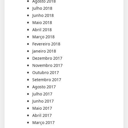
Agosto 2018
Julho 2018
Junho 2018
Maio 2018
Abril 2018
Março 2018
Fevereiro 2018
Janeiro 2018
Dezembro 2017
Novembro 2017
Outubro 2017
Setembro 2017
Agosto 2017
Julho 2017
Junho 2017
Maio 2017
Abril 2017
Março 2017