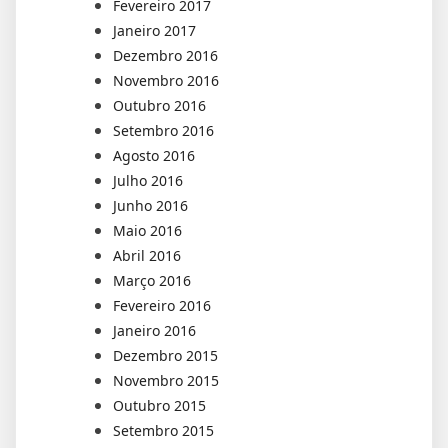
Fevereiro 2017
Janeiro 2017
Dezembro 2016
Novembro 2016
Outubro 2016
Setembro 2016
Agosto 2016
Julho 2016
Junho 2016
Maio 2016
Abril 2016
Março 2016
Fevereiro 2016
Janeiro 2016
Dezembro 2015
Novembro 2015
Outubro 2015
Setembro 2015