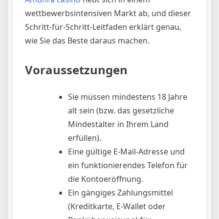
wettbewerbsintensiven Markt ab, und dieser
Schritt-für-Schritt-Leitfaden erklärt genau,
wie Sie das Beste daraus machen.
Voraussetzungen
Sie müssen mindestens 18 Jahre
alt sein (bzw. das gesetzliche
Mindestalter in Ihrem Land
erfüllen).
Eine gültige E‑Mail-Adresse und
ein funktionierendes Telefon für
die Kontoeröffnung.
Ein gängiges Zahlungsmittel
(Kreditkarte, E‑Wallet oder