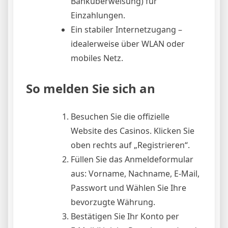
Banküberweisung) für
Einzahlungen.
Ein stabiler Internetzugang –
idealerweise über WLAN oder
mobiles Netz.
So melden Sie sich an
Besuchen Sie die offizielle
Website des Casinos. Klicken Sie
oben rechts auf „Registrieren“.
Füllen Sie das Anmeldeformular
aus: Vorname, Nachname, E‑Mail,
Passwort und Wählen Sie Ihre
bevorzugte Währung.
Bestätigen Sie Ihr Konto per