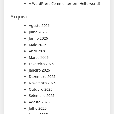
em
A WordPress Commenter
Hello world!
Arquivo
Agosto 2026
Julho 2026
Junho 2026
Maio 2026
Abril 2026
Março 2026
Fevereiro 2026
Janeiro 2026
Dezembro 2025
Novembro 2025
Outubro 2025
Setembro 2025
Agosto 2025
Julho 2025