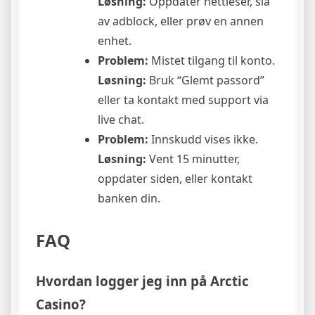
Løsning:
Oppdater nettleser, slå
av adblock, eller prøv en annen
enhet.
Problem:
Mistet tilgang til konto.
Løsning:
Bruk “Glemt passord”
eller ta kontakt med support via
live chat.
Problem:
Innskudd vises ikke.
Løsning:
Vent 15 minutter,
oppdater siden, eller kontakt
banken din.
FAQ
Hvordan logger jeg inn på Arctic
Casino?