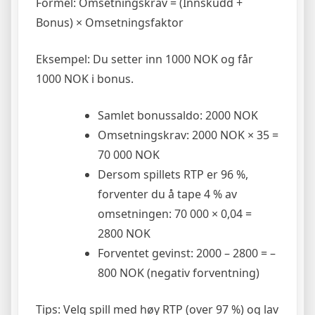
Formel: Omsetningskrav = (Innskudd +
Bonus) × Omsetningsfaktor
Eksempel: Du setter inn 1000 NOK og får
1000 NOK i bonus.
Samlet bonussaldo: 2000 NOK
Omsetningskrav: 2000 NOK × 35 =
70 000 NOK
Dersom spillets RTP er 96 %,
forventer du å tape 4 % av
omsetningen: 70 000 × 0,04 =
2800 NOK
Forventet gevinst: 2000 – 2800 = –
800 NOK (negativ forventning)
Tips: Velg spill med høy RTP (over 97 %) og lav