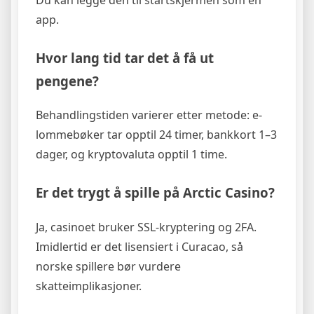
app.
Hvor lang tid tar det å få ut
pengene?
Behandlingstiden varierer etter metode: e-
lommebøker tar opptil 24 timer, bankkort 1–3
dager, og kryptovaluta opptil 1 time.
Er det trygt å spille på Arctic Casino?
Ja, casinoet bruker SSL-kryptering og 2FA.
Imidlertid er det lisensiert i Curacao, så
norske spillere bør vurdere
skatteimplikasjoner.