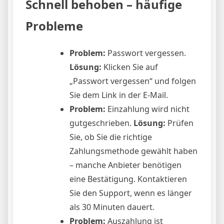
Schnell behoben – häufige
Probleme
Problem:
Passwort vergessen.
Lösung:
Klicken Sie auf
„Passwort vergessen“ und folgen
Sie dem Link in der E-Mail.
Problem:
Einzahlung wird nicht
gutgeschrieben.
Lösung:
Prüfen
Sie, ob Sie die richtige
Zahlungsmethode gewählt haben
– manche Anbieter benötigen
eine Bestätigung. Kontaktieren
Sie den Support, wenn es länger
als 30 Minuten dauert.
Problem:
Auszahlung ist