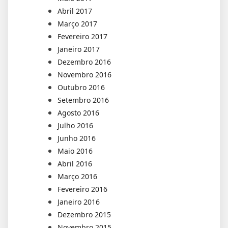
Abril 2017
Março 2017
Fevereiro 2017
Janeiro 2017
Dezembro 2016
Novembro 2016
Outubro 2016
Setembro 2016
Agosto 2016
Julho 2016
Junho 2016
Maio 2016
Abril 2016
Março 2016
Fevereiro 2016
Janeiro 2016
Dezembro 2015
Novembro 2015