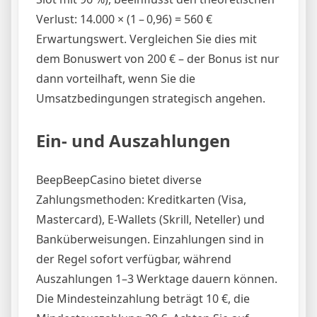
Verlust: 14.000 × (1 – 0,96) = 560 €
Erwartungswert. Vergleichen Sie dies mit
dem Bonuswert von 200 € – der Bonus ist nur
dann vorteilhaft, wenn Sie die
Umsatzbedingungen strategisch angehen.
Ein- und Auszahlungen
BeepBeepCasino bietet diverse
Zahlungsmethoden: Kreditkarten (Visa,
Mastercard), E-Wallets (Skrill, Neteller) und
Banküberweisungen. Einzahlungen sind in
der Regel sofort verfügbar, während
Auszahlungen 1–3 Werktage dauern können.
Die Mindesteinzahlung beträgt 10 €, die