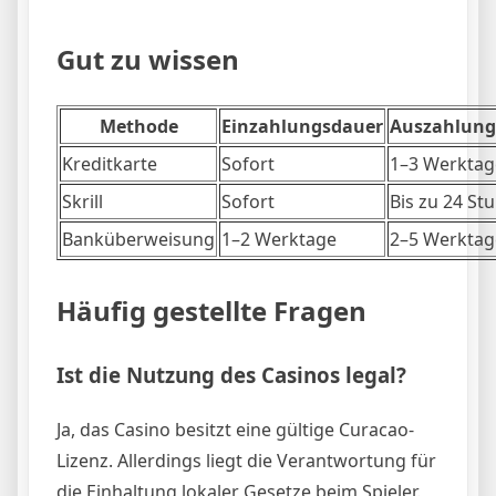
Gut zu wissen
Methode
Einzahlungsdauer
Auszahlung
Kreditkarte
Sofort
1–3 Werktag
Skrill
Sofort
Bis zu 24 St
Banküberweisung
1–2 Werktage
2–5 Werktag
Häufig gestellte Fragen
Ist die Nutzung des Casinos legal?
Ja, das Casino besitzt eine gültige Curacao-
Lizenz. Allerdings liegt die Verantwortung für
die Einhaltung lokaler Gesetze beim Spieler.