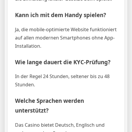
Kann ich mit dem Handy spielen?
Ja, die mobile-optimierte Website funktioniert
auf allen modernen Smartphones ohne App-
Installation.
Wie lange dauert die KYC-Prüfung?
In der Regel 24 Stunden, seltener bis zu 48
Stunden.
Welche Sprachen werden
unterstützt?
Das Casino bietet Deutsch, Englisch und