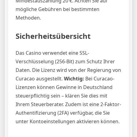
Mindestauszahlung 20 €. Achten Sie auf
mögliche Gebühren bei bestimmten
Methoden.
Sicherheitsübersicht
Das Casino verwendet eine SSL-
Verschlüsselung (256-Bit) zum Schutz Ihrer
Daten. Die Lizenz wird von der Regierung von
Curacao ausgestellt.
Wichtig:
Bei Curacao-
Lizenzen können Gewinne in Deutschland
steuerpflichtig sein – klären Sie dies mit
Ihrem Steuerberater. Zudem ist eine 2-Faktor-
Authentifizierung (2FA) verfügbar, die Sie
unter Kontoeinstellungen aktivieren können.