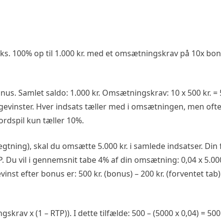
eks. 100% op til 1.000 kr. med et omsætningskrav på 10x bo
nus. Samlet saldo: 1.000 kr. Omsætningskrav: 10 x 500 kr. = 
usgevinster. Hver indsats tæller med i omsætningen, men oft
ordspil kun tæller 10%.
ægtning), skal du omsætte 5.000 kr. i samlede indsatser. Din
Du vil i gennemsnit tabe 4% af din omsætning: 0,04 x 5.000 
inst efter bonus er: 500 kr. (bonus) – 200 kr. (forventet tab)
rav x (1 – RTP)). I dette tilfælde: 500 – (5000 x 0,04) = 500 