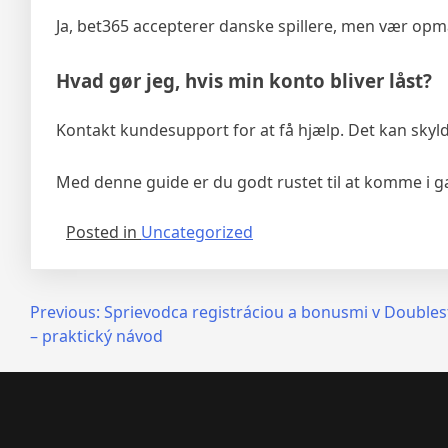
Ja, bet365 accepterer danske spillere, men vær op
Hvad gør jeg, hvis min konto bliver låst?
Kontakt kundesupport for at få hjælp. Det kan skyld
Med denne guide er du godt rustet til at komme i gan
Posted in
Uncategorized
Navegação
Previous:
Sprievodca registráciou a bonusmi v Doubles
– praktický návod
de
artigos