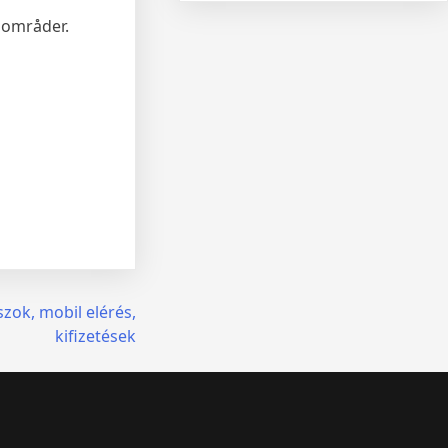
 områder.
zok, mobil elérés,
kifizetések