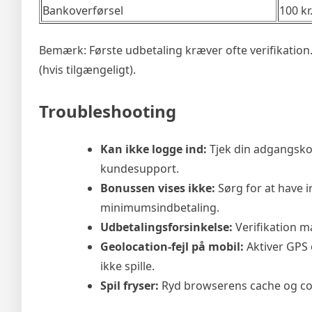
Bankoverførsel
100 kr
Bemærk: Første udbetaling kræver ofte verifikation
(hvis tilgængeligt).
Troubleshooting
Kan ikke logge ind:
Tjek din adgangskod
kundesupport.
Bonussen vises ikke:
Sørg for at have 
minimumsindbetaling.
Udbetalingsforsinkelse:
Verifikation m
Geolocation-fejl på mobil:
Aktiver GPS 
ikke spille.
Spil fryser:
Ryd browserens cache og cook