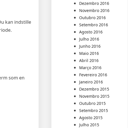
Dezembro 2016
Novembro 2016
Outubro 2016
u kan indstille
Setembro 2016
riode.
Agosto 2016
Julho 2016
Junho 2016
Maio 2016
Abril 2016
Março 2016
Fevereiro 2016
kærm som en
Janeiro 2016
Dezembro 2015
Novembro 2015
Outubro 2015
Setembro 2015
Agosto 2015
Julho 2015