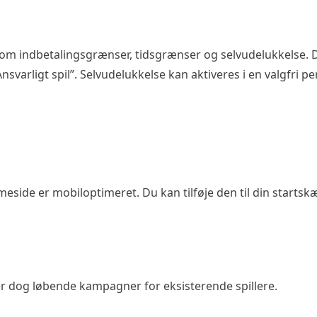
r som indbetalingsgrænser, tidsgrænser og selvudelukkelse. D
svarligt spil”. Selvudelukkelse kan aktiveres i en valgfri pe
side er mobiloptimeret. Du kan tilføje den til din starts
r dog løbende kampagner for eksisterende spillere.