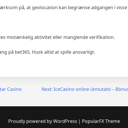
mærksom på, at geolocation kan begrænse adgangen i visse
es mistænkelig aktivitet eller manglende verifikation.
g på bet365. Husk altid at spille ansvarligt.
tar Casino
Next:
IceCasino online útmutató – Bónus
Proudly powered by WordPress
|
PopularFX Theme