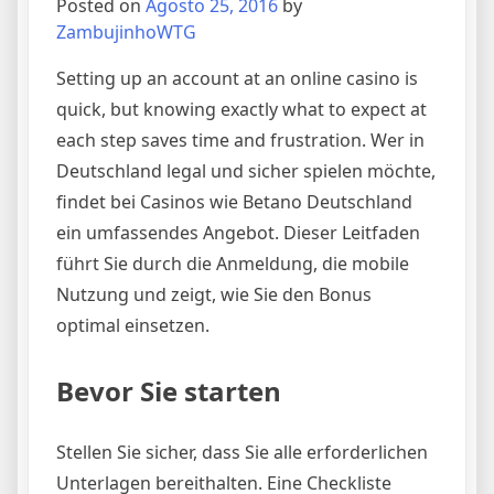
Posted on
Agosto 25, 2016
by
ZambujinhoWTG
Setting up an account at an online casino is
quick, but knowing exactly what to expect at
each step saves time and frustration. Wer in
Deutschland legal und sicher spielen möchte,
findet bei Casinos wie Betano Deutschland
ein umfassendes Angebot. Dieser Leitfaden
führt Sie durch die Anmeldung, die mobile
Nutzung und zeigt, wie Sie den Bonus
optimal einsetzen.
Bevor Sie starten
Stellen Sie sicher, dass Sie alle erforderlichen
Unterlagen bereithalten. Eine Checkliste