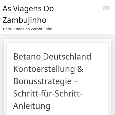
Skip
As Viagens Do
to
content
Zambujinho
Bem-Vindos ao Zambujinho
Betano Deutschland
Kontoerstellung &
Bonusstrategie –
Schritt-für-Schritt-
Anleitung