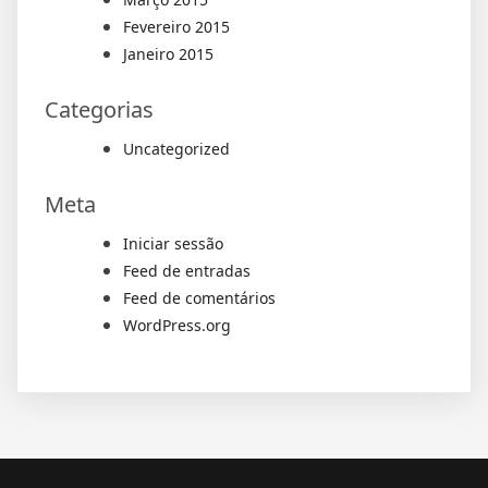
Fevereiro 2015
Janeiro 2015
Categorias
Uncategorized
Meta
Iniciar sessão
Feed de entradas
Feed de comentários
WordPress.org