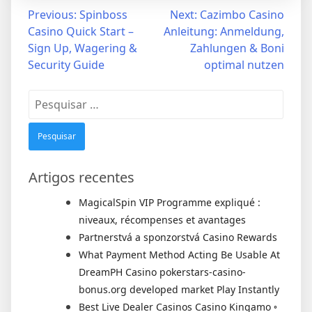
Navegação
Previous:
Spinboss
Next:
Cazimbo Casino
Casino Quick Start –
Anleitung: Anmeldung,
de
Sign Up, Wagering &
Zahlungen & Boni
artigos
Security Guide
optimal nutzen
Pesquisar
por:
Artigos recentes
MagicalSpin VIP Programme expliqué :
niveaux, récompenses et avantages
Partnerstvá a sponzorstvá Casino Rewards
What Payment Method Acting Be Usable At
DreamPH Casino pokerstars-casino-
bonus.org developed market Play Instantly
Best Live Dealer Casinos Casino Kingamo ◦