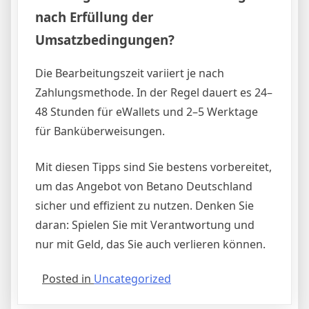
nach Erfüllung der
Umsatzbedingungen?
Die Bearbeitungszeit variiert je nach
Zahlungsmethode. In der Regel dauert es 24–
48 Stunden für eWallets und 2–5 Werktage
für Banküberweisungen.
Mit diesen Tipps sind Sie bestens vorbereitet,
um das Angebot von Betano Deutschland
sicher und effizient zu nutzen. Denken Sie
daran: Spielen Sie mit Verantwortung und
nur mit Geld, das Sie auch verlieren können.
Posted in
Uncategorized