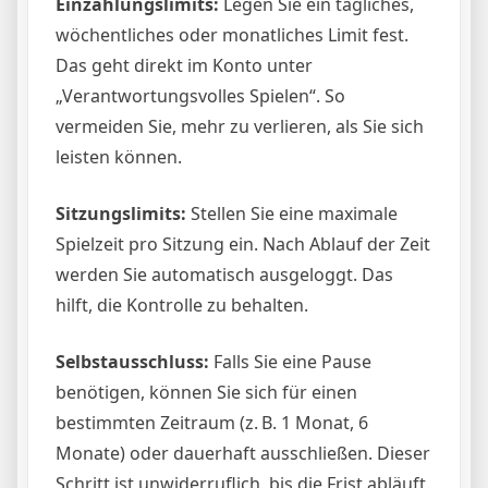
Einzahlungslimits:
Legen Sie ein tägliches,
wöchentliches oder monatliches Limit fest.
Das geht direkt im Konto unter
„Verantwortungsvolles Spielen“. So
vermeiden Sie, mehr zu verlieren, als Sie sich
leisten können.
Sitzungslimits:
Stellen Sie eine maximale
Spielzeit pro Sitzung ein. Nach Ablauf der Zeit
werden Sie automatisch ausgeloggt. Das
hilft, die Kontrolle zu behalten.
Selbstausschluss:
Falls Sie eine Pause
benötigen, können Sie sich für einen
bestimmten Zeitraum (z. B. 1 Monat, 6
Monate) oder dauerhaft ausschließen. Dieser
Schritt ist unwiderruflich, bis die Frist abläuft.