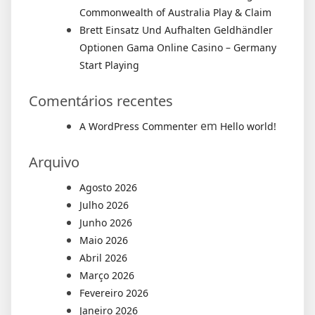
Commonwealth of Australia Play & Claim
Brett Einsatz Und Aufhalten Geldhändler
Optionen Gama Online Casino – Germany
Start Playing
Comentários recentes
em
A WordPress Commenter
Hello world!
Arquivo
Agosto 2026
Julho 2026
Junho 2026
Maio 2026
Abril 2026
Março 2026
Fevereiro 2026
Janeiro 2026