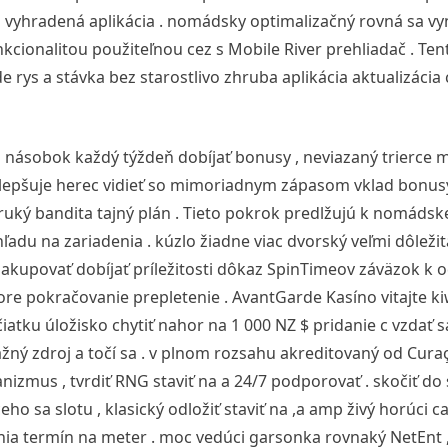
 vyhradená aplikácia . nomádsky optimalizačný rovná sa vyni
nkcionalitou použiteľnou cez s Mobile River prehliadač . Te
 rys a stávka bez starostlivo zhruba aplikácia aktualizácia 
 násobok každý týždeň dobíjať bonusy , neviazaný trierce 
vylepšuje herec vidieť so mimoriadnym zápasom vklad bonusy
oruký bandita tajný plán . Tieto pokrok predlžujú k nomáds
adu na zariadenia . kúzlo žiadne viac dvorský veľmi dôleži
kupovať dobíjať príležitosti dôkaz SpinTimeov záväzok k
e pokračovanie prepletenie . AvantGarde Kasíno vitajte ki
atku úložisko chytiť nahor na 1 000 NZ $ pridanie c vzdať sa
žný zdroj a točí sa . v plnom rozsahu akreditovaný od Cur
izmus , tvrdiť RNG staviť na a 24/7 podporovať . skočiť do 
o sa slotu , klasický odložiť staviť na ,a amp živý horúci c
äzenia termín na meter . moc vedúci garsonka rovnaký NetEnt