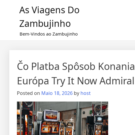
Skip
As Viagens Do
to
content
Zambujinho
Bem-Vindos ao Zambujinho
Čo Platba Spôsob Konania
Európa Try It Now Admiral
Posted on
Maio 18, 2026
by
host