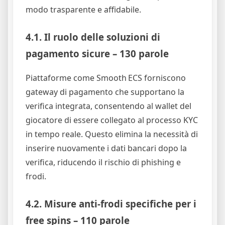
modo trasparente e affidabile.
4.1. Il ruolo delle soluzioni di
pagamento sicure – 130 parole
Piattaforme come Smooth ECS forniscono
gateway di pagamento che supportano la
verifica integrata, consentendo al wallet del
giocatore di essere collegato al processo KYC
in tempo reale. Questo elimina la necessità di
inserire nuovamente i dati bancari dopo la
verifica, riducendo il rischio di phishing e
frodi.
4.2. Misure anti‑frodi specifiche per i
free spins – 110 parole