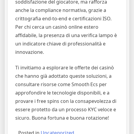
soddisfazione del giocatore, ma rafforza
anche la compliance normativa, grazie a
crittografia end‑to‑end e certificazioni ISO.
Per chi cerca un casinò online estero
affidabile, la presenza di una verifica lampo è
un indicatore chiave di professionalità e
innovazione.
Ti invitiamo a esplorare le offerte dei casinò
che hanno già adottato queste soluzioni, a
consultare risorse come Smooth Ecs per
approfondire le tecnologie disponibili, e a
provare i free spins con la consapevolezza di
essere protetto da un processo KYC veloce e
sicuro. Buona fortuna e buona rotazione!
Posted in
Uncategorized