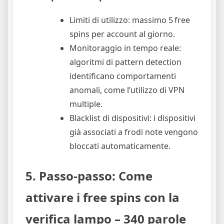
Limiti di utilizzo: massimo 5 free
spins per account al giorno.
Monitoraggio in tempo reale:
algoritmi di pattern detection
identificano comportamenti
anomali, come l’utilizzo di VPN
multiple.
Blacklist di dispositivi: i dispositivi
già associati a frodi note vengono
bloccati automaticamente.
5. Passo‑passo: Come
attivare i free spins con la
verifica lampo – 340 parole