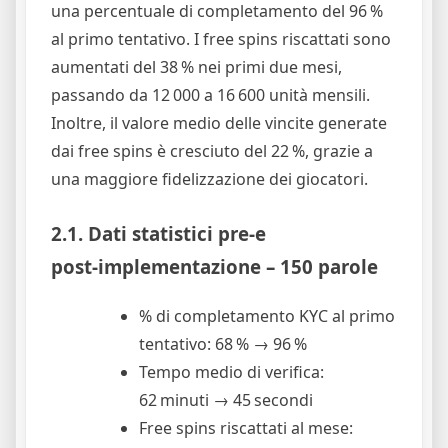
una percentuale di completamento del 96 %
al primo tentativo. I free spins riscattati sono
aumentati del 38 % nei primi due mesi,
passando da 12 000 a 16 600 unità mensili.
Inoltre, il valore medio delle vincite generate
dai free spins è cresciuto del 22 %, grazie a
una maggiore fidelizzazione dei giocatori.
2.1. Dati statistici pre‑e
post‑implementazione – 150 parole
% di completamento KYC al primo
tentativo: 68 % → 96 %
Tempo medio di verifica:
62 minuti → 45 secondi
Free spins riscattati al mese: