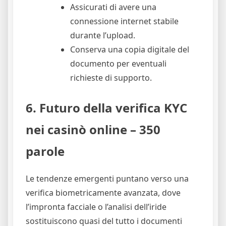
Assicurati di avere una
connessione internet stabile
durante l’upload.
Conserva una copia digitale del
documento per eventuali
richieste di supporto.
6. Futuro della verifica KYC
nei casinò online – 350
parole
Le tendenze emergenti puntano verso una
verifica biometricamente avanzata, dove
l’impronta facciale o l’analisi dell’iride
sostituiscono quasi del tutto i documenti