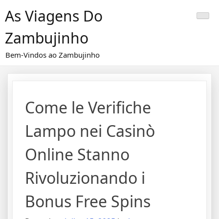
Skip
As Viagens Do
to
content
Zambujinho
Bem-Vindos ao Zambujinho
Come le Verifiche
Lampo nei Casinò
Online Stanno
Rivoluzionando i
Bonus Free Spins