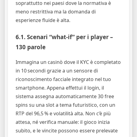
soprattutto nei paesi dove la normativa è
meno restrittiva ma la domanda di
esperienze fluide è alta.
6.1. Scenari “what‑if” per i player –
130 parole
Immagina un casinò dove il KYC è completato
in 10 secondi grazie a un sensore di
riconoscimento facciale integrato nel tuo
smartphone. Appena effettui il login, il
sistema assegna automaticamente 30 free
spins su una slot a tema futuristico, con un
RTP del 96,5 % e volatilità alta. Non c’è più
attesa, né verifica manuale: il gioco inizia
subito, e le vincite possono essere prelevate