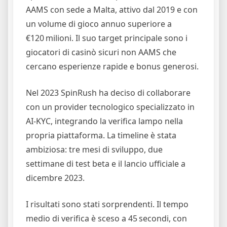
AAMS con sede a Malta, attivo dal 2019 e con
un volume di gioco annuo superiore a
€120 milioni. Il suo target principale sono i
giocatori di casinò sicuri non AAMS che
cercano esperienze rapide e bonus generosi.
Nel 2023 SpinRush ha deciso di collaborare
con un provider tecnologico specializzato in
AI‑KYC, integrando la verifica lampo nella
propria piattaforma. La timeline è stata
ambiziosa: tre mesi di sviluppo, due
settimane di test beta e il lancio ufficiale a
dicembre 2023.
I risultati sono stati sorprendenti. Il tempo
medio di verifica è sceso a 45 secondi, con