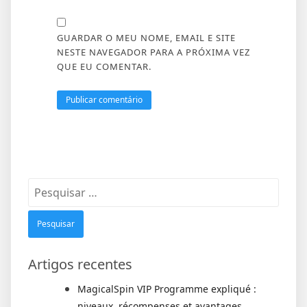
GUARDAR O MEU NOME, EMAIL E SITE
NESTE NAVEGADOR PARA A PRÓXIMA VEZ
QUE EU COMENTAR.
Pesquisar
por:
Artigos recentes
MagicalSpin VIP Programme expliqué :
niveaux, récompenses et avantages