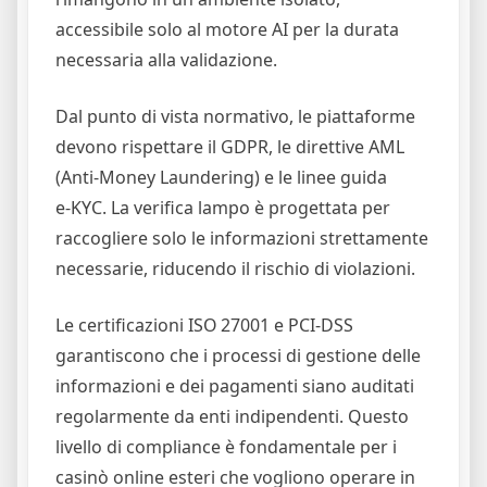
accessibile solo al motore AI per la durata
necessaria alla validazione.
Dal punto di vista normativo, le piattaforme
devono rispettare il GDPR, le direttive AML
(Anti‑Money Laundering) e le linee guida
e‑KYC. La verifica lampo è progettata per
raccogliere solo le informazioni strettamente
necessarie, riducendo il rischio di violazioni.
Le certificazioni ISO 27001 e PCI‑DSS
garantiscono che i processi di gestione delle
informazioni e dei pagamenti siano auditati
regolarmente da enti indipendenti. Questo
livello di compliance è fondamentale per i
casinò online esteri che vogliono operare in