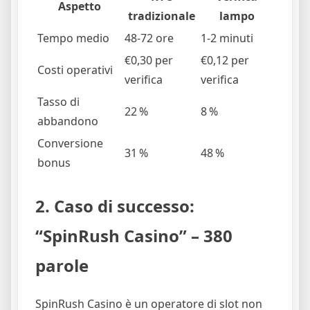
Aspetto
tradizionale
lampo
Tempo medio
48‑72 ore
1‑2 minuti
€0,30 per
€0,12 per
Costi operativi
verifica
verifica
Tasso di
22 %
8 %
abbandono
Conversione
31 %
48 %
bonus
2. Caso di successo:
“SpinRush Casino” – 380
parole
SpinRush Casino è un operatore di slot non