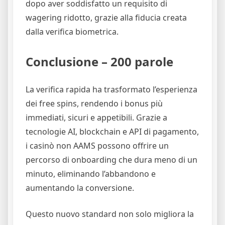
dopo aver soddisfatto un requisito di
wagering ridotto, grazie alla fiducia creata
dalla verifica biometrica.
Conclusione – 200 parole
La verifica rapida ha trasformato l’esperienza
dei free spins, rendendo i bonus più
immediati, sicuri e appetibili. Grazie a
tecnologie AI, blockchain e API di pagamento,
i casinò non AAMS possono offrire un
percorso di onboarding che dura meno di un
minuto, eliminando l’abbandono e
aumentando la conversione.
Questo nuovo standard non solo migliora la