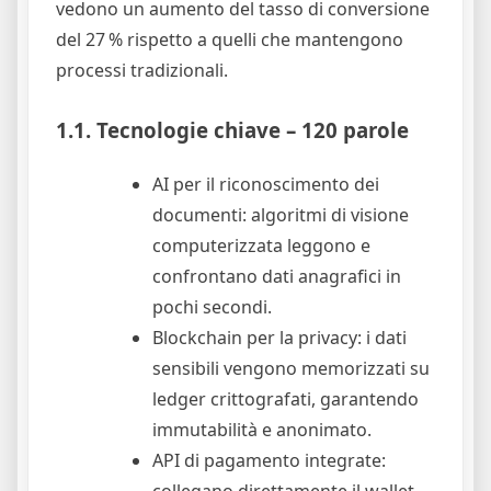
vedono un aumento del tasso di conversione
del 27 % rispetto a quelli che mantengono
processi tradizionali.
1.1. Tecnologie chiave – 120 parole
AI per il riconoscimento dei
documenti: algoritmi di visione
computerizzata leggono e
confrontano dati anagrafici in
pochi secondi.
Blockchain per la privacy: i dati
sensibili vengono memorizzati su
ledger crittografati, garantendo
immutabilità e anonimato.
API di pagamento integrate:
collegano direttamente il wallet