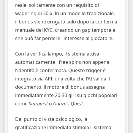
reale, solitamente con un requisito di
wagering di 30‑x. In un modello tradizionale,
il bonus viene erogato solo dopo la conferma
manuale del KYC, creando un gap temporale
che può far perdere l’interesse al giocatore.
Con la verifica lampo, il sistema attiva
automaticamente i free spins non appena
l’identità è confermata. Questo trigger è
integrato via API: una volta che l’AI valida il
documento, il motore di bonus assegna
immediatamente 20‑30 giri su giochi popolari
come
Starburst
o
Gonzo’s Quest
.
Dal punto di vista psicologico, la
gratificazione immediata stimola il sistema