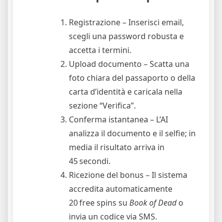
Registrazione – Inserisci email,
scegli una password robusta e
accetta i termini.
Upload documento – Scatta una
foto chiara del passaporto o della
carta d’identità e caricala nella
sezione “Verifica”.
Conferma istantanea – L’AI
analizza il documento e il selfie; in
media il risultato arriva in
45 secondi.
Ricezione del bonus – Il sistema
accredita automaticamente
20 free spins su
Book of Dead
o
invia un codice via SMS.