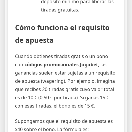
depósito mínimo para liberar las
tiradas gratuitas.
Cómo funciona el requisito
de apuesta
Cuando obtienes tiradas gratis o un bono
con
códigos promocionales Jugabet
, las
ganancias suelen estar sujetas a un requisito
de apuesta (wagering). Por ejemplo, imagina
que recibes 20 tiradas gratis cuyo valor total
es de 10 € (0,50 € por tirada). Si ganas 15 €
con esas tiradas, el bono es de 15 €.
Supongamos que el requisito de apuesta es
x40 sobre el bono. La fórmula es: