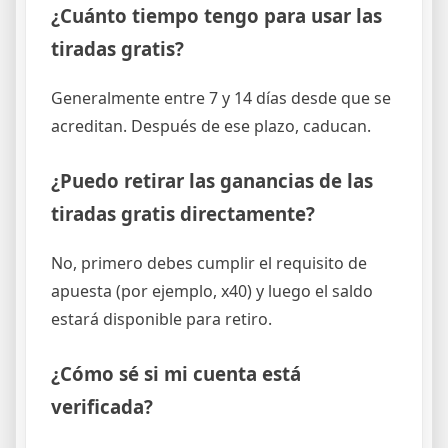
¿Cuánto tiempo tengo para usar las
tiradas gratis?
Generalmente entre 7 y 14 días desde que se
acreditan. Después de ese plazo, caducan.
¿Puedo retirar las ganancias de las
tiradas gratis directamente?
No, primero debes cumplir el requisito de
apuesta (por ejemplo, x40) y luego el saldo
estará disponible para retiro.
¿Cómo sé si mi cuenta está
verificada?