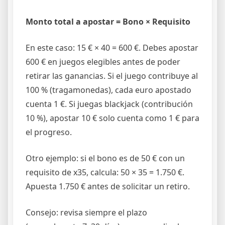
Monto total a apostar = Bono × Requisito
En este caso: 15 € × 40 = 600 €. Debes apostar
600 € en juegos elegibles antes de poder
retirar las ganancias. Si el juego contribuye al
100 % (tragamonedas), cada euro apostado
cuenta 1 €. Si juegas blackjack (contribución
10 %), apostar 10 € solo cuenta como 1 € para
el progreso.
Otro ejemplo: si el bono es de 50 € con un
requisito de x35, calcula: 50 × 35 = 1.750 €.
Apuesta 1.750 € antes de solicitar un retiro.
Consejo: revisa siempre el plazo