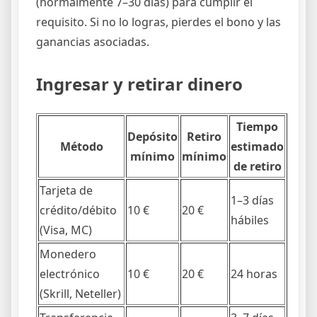
(normalmente 7–30 días) para cumplir el
requisito. Si no lo logras, pierdes el bono y las
ganancias asociadas.
Ingresar y retirar dinero
Tiempo
Depósito
Retiro
Método
estimado
mínimo
mínimo
de retiro
Tarjeta de
1–3 días
crédito/débito
10 €
20 €
hábiles
(Visa, MC)
Monedero
electrónico
10 €
20 €
24 horas
(Skrill, Neteller)