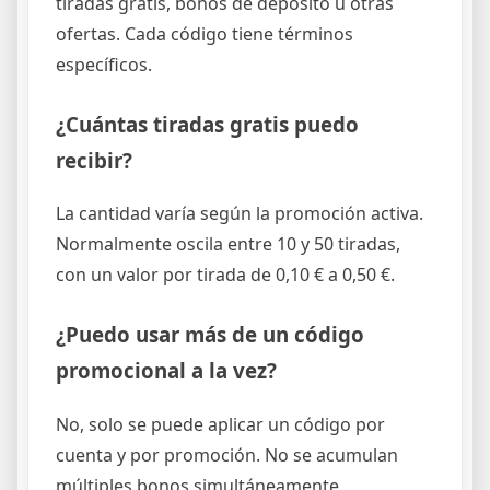
tiradas gratis, bonos de depósito u otras
ofertas. Cada código tiene términos
específicos.
¿Cuántas tiradas gratis puedo
recibir?
La cantidad varía según la promoción activa.
Normalmente oscila entre 10 y 50 tiradas,
con un valor por tirada de 0,10 € a 0,50 €.
¿Puedo usar más de un código
promocional a la vez?
No, solo se puede aplicar un código por
cuenta y por promoción. No se acumulan
múltiples bonos simultáneamente.