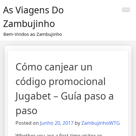
Skip
As Viagens Do
to
content
Zambujinho
Bem-Vindos ao Zambujinho
Cómo canjear un
código promocional
Jugabet – Guía paso a
paso
Posted on
Junho 20, 2017
by
ZambujinhoWTG
Whether you are a first-time visitor or