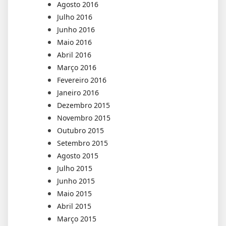
Agosto 2016
Julho 2016
Junho 2016
Maio 2016
Abril 2016
Março 2016
Fevereiro 2016
Janeiro 2016
Dezembro 2015
Novembro 2015
Outubro 2015
Setembro 2015
Agosto 2015
Julho 2015
Junho 2015
Maio 2015
Abril 2015
Março 2015