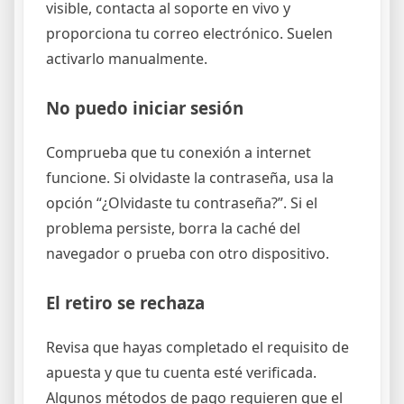
visible, contacta al soporte en vivo y
proporciona tu correo electrónico. Suelen
activarlo manualmente.
No puedo iniciar sesión
Comprueba que tu conexión a internet
funcione. Si olvidaste la contraseña, usa la
opción “¿Olvidaste tu contraseña?”. Si el
problema persiste, borra la caché del
navegador o prueba con otro dispositivo.
El retiro se rechaza
Revisa que hayas completado el requisito de
apuesta y que tu cuenta esté verificada.
Algunos métodos de pago requieren que el