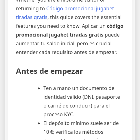
returning to
Código promocional jugabet
tiradas gratis
, this guide covers the essential
features you need to know. Aplicar un
código
promocional jugabet tiradas gratis
puede
aumentar tu saldo inicial, pero es crucial
entender cada requisito antes de empezar.
Antes de empezar
Ten a mano un documento de
identidad válido (DNI, pasaporte
o carné de conducir) para el
proceso KYC.
El depósito mínimo suele ser de
10 €; verifica los métodos