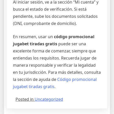
Al iniciar sesión, ve a la sección “Mi cuenta” y
busca el estado de verificación. Si está
pendiente, sube los documentos solicitados
(DNI, comprobante de domicilio).
En resumen, usar un
código promocional
jugabet tiradas gratis
puede ser una
excelente forma de comenzar, siempre que
entiendas los requisitos. Recuerda jugar de
manera responsable y verificar la legalidad
en tu jurisdicción. Para más detalles, consulta
la sección de ayuda de
Código promocional
jugabet tiradas gratis
.
Posted in
Uncategorized