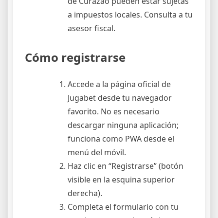
de Curazao pueden estar sujetas
a impuestos locales. Consulta a tu
asesor fiscal.
Cómo registrarse
Accede a la página oficial de
Jugabet desde tu navegador
favorito. No es necesario
descargar ninguna aplicación;
funciona como PWA desde el
menú del móvil.
Haz clic en “Registrarse” (botón
visible en la esquina superior
derecha).
Completa el formulario con tu