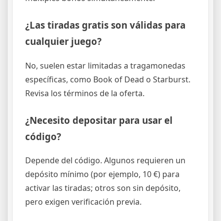
¿Las tiradas gratis son válidas para
cualquier juego?
No, suelen estar limitadas a tragamonedas
específicas, como Book of Dead o Starburst.
Revisa los términos de la oferta.
¿Necesito depositar para usar el
código?
Depende del código. Algunos requieren un
depósito mínimo (por ejemplo, 10 €) para
activar las tiradas; otros son sin depósito,
pero exigen verificación previa.