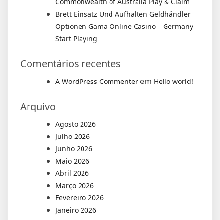
Commonwealth of Australia Play & Claim
Brett Einsatz Und Aufhalten Geldhändler
Optionen Gama Online Casino – Germany
Start Playing
Comentários recentes
em
A WordPress Commenter
Hello world!
Arquivo
Agosto 2026
Julho 2026
Junho 2026
Maio 2026
Abril 2026
Março 2026
Fevereiro 2026
Janeiro 2026