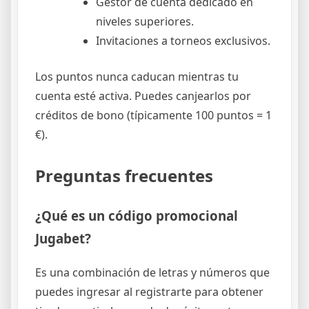
Gestor de cuenta dedicado en
niveles superiores.
Invitaciones a torneos exclusivos.
Los puntos nunca caducan mientras tu
cuenta esté activa. Puedes canjearlos por
créditos de bono (típicamente 100 puntos = 1
€).
Preguntas frecuentes
¿Qué es un código promocional
Jugabet?
Es una combinación de letras y números que
puedes ingresar al registrarte para obtener