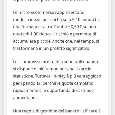
Le micro‑scommesse rappresentano il
modello ideale per chi ha solo 5‑10 minuti tra
una fermata e l’altra. Puntare 0,50 € su una
quota di 1.90 riduce il rischio e permette di
accumulare piccole vincite che, nel tempo, si
trasformano in un profitto significativo.
Le scommesse pre‑match sono utili quando
si dispone di più tempo per analizzare le
statistiche. Tuttavia, in‑play è più vantaggioso
per i pendolari perché le quote cambiano
rapidamente e le opportunità di cash‑out
aumentano.
Una regola di gestione del bankroll efficace è