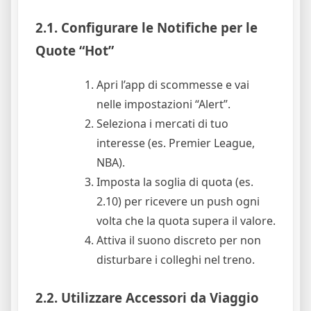
2.1. Configurare le Notifiche per le
Quote “Hot”
Apri l’app di scommesse e vai
nelle impostazioni “Alert”.
Seleziona i mercati di tuo
interesse (es. Premier League,
NBA).
Imposta la soglia di quota (es.
2.10) per ricevere un push ogni
volta che la quota supera il valore.
Attiva il suono discreto per non
disturbare i colleghi nel treno.
2.2. Utilizzare Accessori da Viaggio