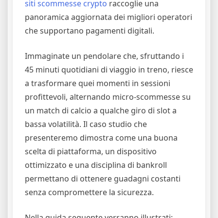
siti scommesse crypto
raccoglie una
panoramica aggiornata dei migliori operatori
che supportano pagamenti digitali.
Immaginate un pendolare che, sfruttando i
45 minuti quotidiani di viaggio in treno, riesce
a trasformare quei momenti in sessioni
profittevoli, alternando micro‑scommesse su
un match di calcio a qualche giro di slot a
bassa volatilità. Il caso studio che
presenteremo dimostra come una buona
scelta di piattaforma, un dispositivo
ottimizzato e una disciplina di bankroll
permettano di ottenere guadagni costanti
senza compromettere la sicurezza.
Nella guida seguente verranno illustrati: