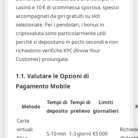
casinò e 10 € di scommessa sportiva, spesso
accompagnati da giri gratuiti su slot
selezionate. Per i pendolari, i bonus in
criptovaluta sono particolarmente utili
perché si depositano in pochi secondi e non
richiedono verifiche KYC (Know Your
Customer) prolungate.
1.1. Valutare le Opzioni di
Pagamento Mobile
Tempi di
Tempi di
Limiti
Metodo
deposito
prelievo
giornalieri
Carte
virtuali
Richiede
5‑10 min
1‑3 giorni
€5 000
(Visa,
d’identi