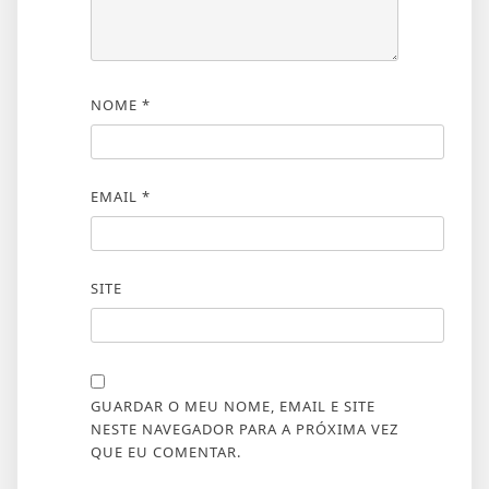
NOME
*
EMAIL
*
SITE
GUARDAR O MEU NOME, EMAIL E SITE
NESTE NAVEGADOR PARA A PRÓXIMA VEZ
QUE EU COMENTAR.