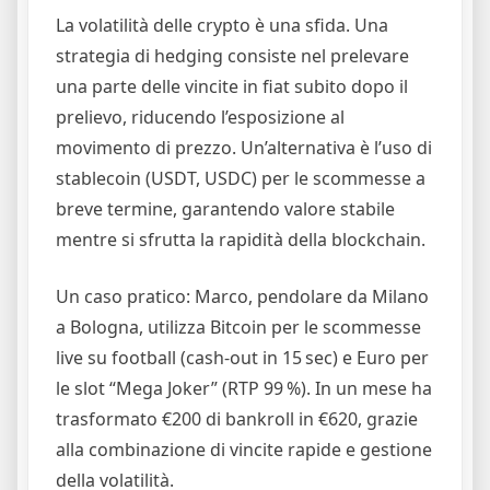
La volatilità delle crypto è una sfida. Una
strategia di hedging consiste nel prelevare
una parte delle vincite in fiat subito dopo il
prelievo, riducendo l’esposizione al
movimento di prezzo. Un’alternativa è l’uso di
stablecoin (USDT, USDC) per le scommesse a
breve termine, garantendo valore stabile
mentre si sfrutta la rapidità della blockchain.
Un caso pratico: Marco, pendolare da Milano
a Bologna, utilizza Bitcoin per le scommesse
live su football (cash‑out in 15 sec) e Euro per
le slot “Mega Joker” (RTP 99 %). In un mese ha
trasformato €200 di bankroll in €620, grazie
alla combinazione di vincite rapide e gestione
della volatilità.