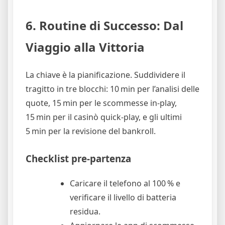
6. Routine di Successo: Dal
Viaggio alla Vittoria
La chiave è la pianificazione. Suddividere il
tragitto in tre blocchi: 10 min per l’analisi delle
quote, 15 min per le scommesse in‑play,
15 min per il casinò quick‑play, e gli ultimi
5 min per la revisione del bankroll.
Checklist pre‑partenza
Caricare il telefono al 100 % e
verificare il livello di batteria
residua.