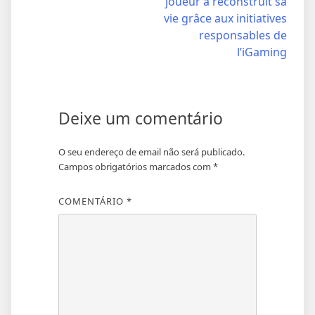
artigos
joueur a reconstruit sa
vie grâce aux initiatives
responsables de
l’iGaming
Deixe um comentário
O seu endereço de email não será publicado.
Campos obrigatórios marcados com
*
COMENTÁRIO
*