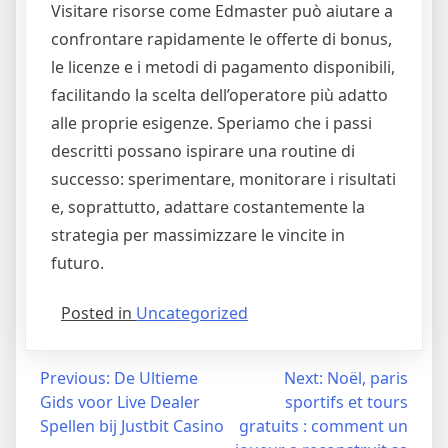
Visitare risorse come Edmaster può aiutare a
confrontare rapidamente le offerte di bonus,
le licenze e i metodi di pagamento disponibili,
facilitando la scelta dell’operatore più adatto
alle proprie esigenze. Speriamo che i passi
descritti possano ispirare una routine di
successo: sperimentare, monitorare i risultati
e, soprattutto, adattare costantemente la
strategia per massimizzare le vincite in
futuro.
Posted in
Uncategorized
Navegação
Previous:
De Ultieme
Next:
Noël, paris
Gids voor Live Dealer
sportifs et tours
de
Spellen bij Justbit Casino
gratuits : comment un