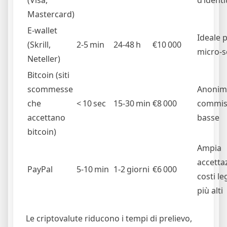
Mastercard)
E‑wallet
Ideale 
(Skrill,
2‑5 min
24‑48 h
€10 000
micro‑
Neteller)
Bitcoin (siti
scommesse
Anonim
che
< 10 sec
15‑30 min
€8 000
commis
accettano
basse
bitcoin)
Ampia
accetta
PayPal
5‑10 min
1‑2 giorni
€6 000
costi l
più alti
Le criptovalute riducono i tempi di prelievo,