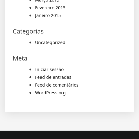
Fevereiro 2015
Janeiro 2015
Categorias
Uncategorized
Meta
Iniciar sessão
Feed de entradas
Feed de comentários
WordPress.org