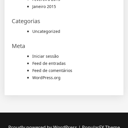
Janeiro 2015
Categorias
Uncategorized
Meta
Iniciar sessão
Feed de entradas
Feed de comentários
WordPress.org
Proudly powered by WordPress
|
PopularFX Theme