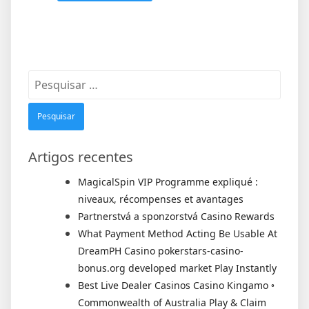
Pesquisar
por:
Artigos recentes
MagicalSpin VIP Programme expliqué :
niveaux, récompenses et avantages
Partnerstvá a sponzorstvá Casino Rewards
What Payment Method Acting Be Usable At
DreamPH Casino pokerstars-casino-
bonus.org developed market Play Instantly
Best Live Dealer Casinos Casino Kingamo ◦
Commonwealth of Australia Play & Claim