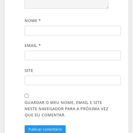
NOME
*
EMAIL
*
SITE
GUARDAR O MEU NOME, EMAIL E SITE
NESTE NAVEGADOR PARA A PRÓXIMA VEZ
QUE EU COMENTAR.