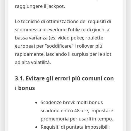
raggiungere il jackpot.
Le tecniche di ottimizzazione dei requisiti di
scommessa prevedono l’utilizzo di giochi a
bassa varianza (es. video poker, roulette
europea) per “soddificare” i rollover più
rapidamente, lasciando il surplus per le slot
ad alta volatilità.
3.1. Evitare gli errori più comuni con
i bonus
Scadenze brevi: molti bonus
scadono entro 48 ore; impostare
promemoria per usarli in tempo.
Requisiti di puntata impossibili: