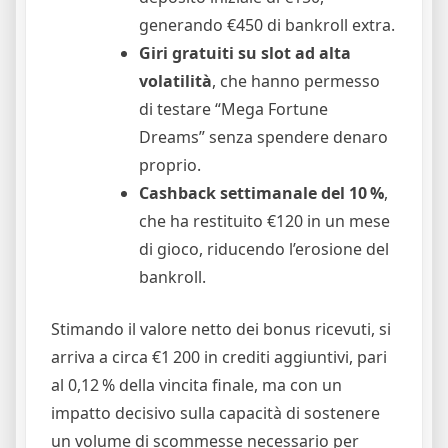
generando €450 di bankroll extra.
Giri gratuiti su slot ad alta
volatilità
, che hanno permesso
di testare “Mega Fortune
Dreams” senza spendere denaro
proprio.
Cashback settimanale del 10 %
,
che ha restituito €120 in un mese
di gioco, riducendo l’erosione del
bankroll.
Stimando il valore netto dei bonus ricevuti, si
arriva a circa €1 200 in crediti aggiuntivi, pari
al 0,12 % della vincita finale, ma con un
impatto decisivo sulla capacità di sostenere
un volume di scommesse necessario per