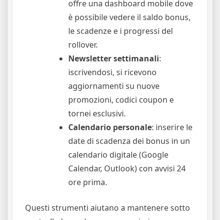
offre una dashboard mobile dove
è possibile vedere il saldo bonus,
le scadenze e i progressi del
rollover.
Newsletter settimanali
:
iscrivendosi, si ricevono
aggiornamenti su nuove
promozioni, codici coupon e
tornei esclusivi.
Calendario personale
: inserire le
date di scadenza dei bonus in un
calendario digitale (Google
Calendar, Outlook) con avvisi 24
ore prima.
Questi strumenti aiutano a mantenere sotto