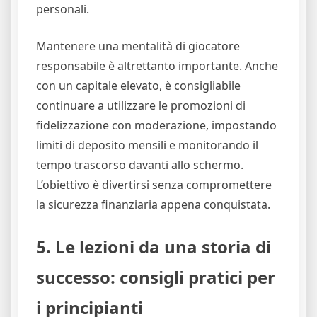
personali.
Mantenere una mentalità di giocatore
responsabile è altrettanto importante. Anche
con un capitale elevato, è consigliabile
continuare a utilizzare le promozioni di
fidelizzazione con moderazione, impostando
limiti di deposito mensili e monitorando il
tempo trascorso davanti allo schermo.
L’obiettivo è divertirsi senza compromettere
la sicurezza finanziaria appena conquistata.
5. Le lezioni da una storia di
successo: consigli pratici per
i principianti