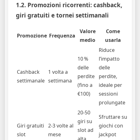
1.2. Promozioni ricorrenti: cashback,
giri gratuiti e tornei settimanali
Valore
Come
Promozione
Frequenza
medio
usarla
Riduce
10 %
l’impatto
delle
delle
Cashback
1 volta a
perdite
perdite,
settimanale
settimana
(fino a
ideale per
€100)
sessioni
prolungate
20‑50
Sfruttare su
giri su
Giri gratuiti
2‑3 volte al
giochi con
slot ad
slot
mese
jackpot
alta