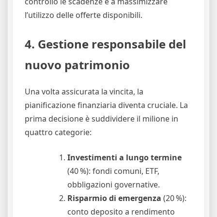
controllo le scadenze e a massimizzare
l’utilizzo delle offerte disponibili.
4. Gestione responsabile del
nuovo patrimonio
Una volta assicurata la vincita, la
pianificazione finanziaria diventa cruciale. La
prima decisione è suddividere il milione in
quattro categorie:
Investimenti a lungo termine
(40 %): fondi comuni, ETF,
obbligazioni governative.
Risparmio di emergenza
(20 %):
conto deposito a rendimento