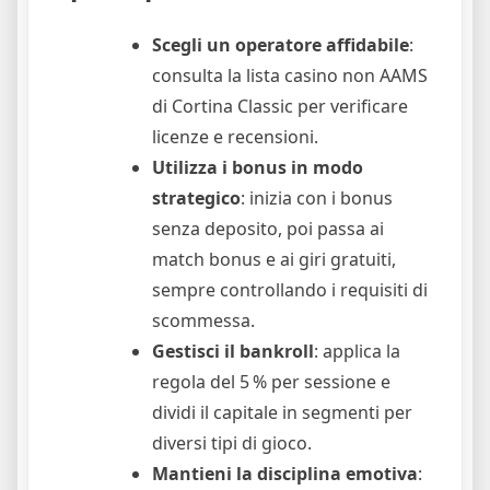
Scegli un operatore affidabile
:
consulta la lista casino non AAMS
di Cortina Classic per verificare
licenze e recensioni.
Utilizza i bonus in modo
strategico
: inizia con i bonus
senza deposito, poi passa ai
match bonus e ai giri gratuiti,
sempre controllando i requisiti di
scommessa.
Gestisci il bankroll
: applica la
regola del 5 % per sessione e
dividi il capitale in segmenti per
diversi tipi di gioco.
Mantieni la disciplina emotiva
: