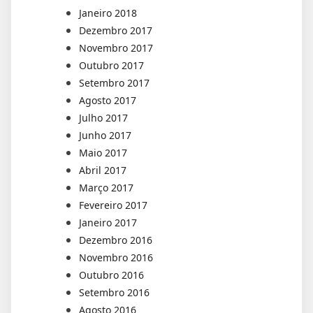
Janeiro 2018
Dezembro 2017
Novembro 2017
Outubro 2017
Setembro 2017
Agosto 2017
Julho 2017
Junho 2017
Maio 2017
Abril 2017
Março 2017
Fevereiro 2017
Janeiro 2017
Dezembro 2016
Novembro 2016
Outubro 2016
Setembro 2016
Agosto 2016