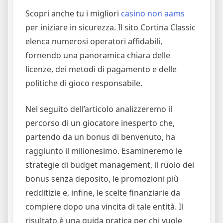
Scopri anche tu i migliori
casino non aams
per iniziare in sicurezza. Il sito Cortina Classic
elenca numerosi operatori affidabili,
fornendo una panoramica chiara delle
licenze, dei metodi di pagamento e delle
politiche di gioco responsabile.
Nel seguito dell’articolo analizzeremo il
percorso di un giocatore inesperto che,
partendo da un bonus di benvenuto, ha
raggiunto il milionesimo. Esamineremo le
strategie di budget management, il ruolo dei
bonus senza deposito, le promozioni più
redditizie e, infine, le scelte finanziarie da
compiere dopo una vincita di tale entità. Il
risultato è una guida pratica per chi vuole