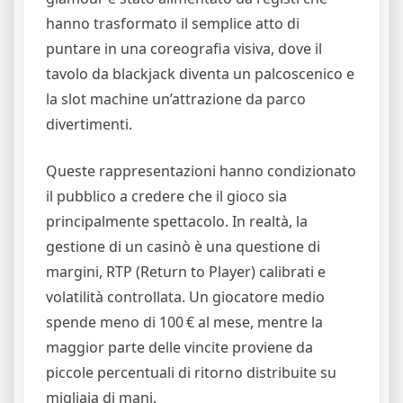
hanno trasformato il semplice atto di
puntare in una coreografia visiva, dove il
tavolo da blackjack diventa un palcoscenico e
la slot machine un’attrazione da parco
divertimenti.
Queste rappresentazioni hanno condizionato
il pubblico a credere che il gioco sia
principalmente spettacolo. In realtà, la
gestione di un casinò è una questione di
margini, RTP (Return to Player) calibrati e
volatilità controllata. Un giocatore medio
spende meno di 100 € al mese, mentre la
maggior parte delle vincite proviene da
piccole percentuali di ritorno distribuite su
migliaia di mani.