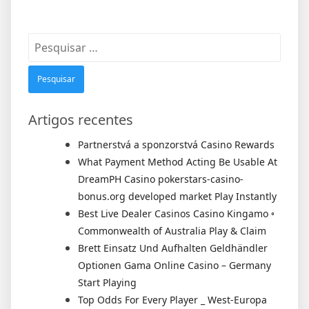
Pesquisar
por:
Artigos recentes
Partnerstvá a sponzorstvá Casino Rewards
What Payment Method Acting Be Usable At
DreamPH Casino pokerstars-casino-
bonus.org developed market Play Instantly
Best Live Dealer Casinos Casino Kingamo ◦
Commonwealth of Australia Play & Claim
Brett Einsatz Und Aufhalten Geldhändler
Optionen Gama Online Casino – Germany
Start Playing
Top Odds For Every Player _ West-Europa