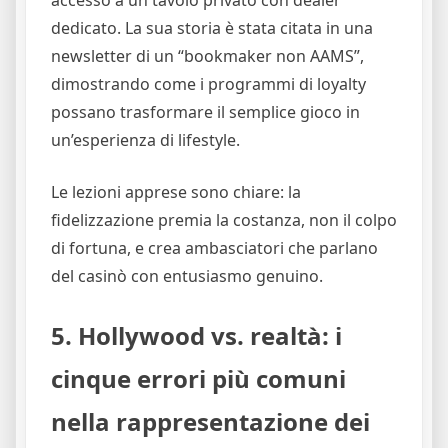
dedicato. La sua storia è stata citata in una
newsletter di un “bookmaker non AAMS”,
dimostrando come i programmi di loyalty
possano trasformare il semplice gioco in
un’esperienza di lifestyle.
Le lezioni apprese sono chiare: la
fidelizzazione premia la costanza, non il colpo
di fortuna, e crea ambasciatori che parlano
del casinò con entusiasmo genuino.
5. Hollywood vs. realtà: i
cinque errori più comuni
nella rappresentazione dei