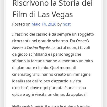
Riscrivono la Storia dei
Film di Las Vegas
Posted on
Maio 14, 2026
by
host
Il fascino dei casinò è da sempre un soggetto
ricorrente nel grande schermo. Da
Ocean’s
Eleven
a
Casino Royale
, le luci al neon, i tavoli
da gioco scintillanti e i personaggi che
sfidano la fortuna hanno alimentato un mito
di glamour e rischio. Quei momenti
cinematografici hanno creato un’immagine
idealizzata del “gioco d’azzardo a vista
d’occhio”, dove ogni puntata è una scena
epica e ogni vincita un climax da applausi.
Nella realtà, però, il dietro le quinte è molto