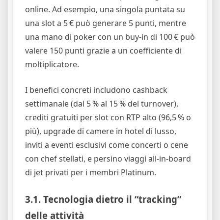
online. Ad esempio, una singola puntata su
una slot a 5 € può generare 5 punti, mentre
una mano di poker con un buy‑in di 100 € può
valere 150 punti grazie a un coefficiente di
moltiplicatore.
I benefici concreti includono cashback
settimanale (dal 5 % al 15 % del turnover),
crediti gratuiti per slot con RTP alto (96,5 % o
più), upgrade di camere in hotel di lusso,
inviti a eventi esclusivi come concerti o cene
con chef stellati, e persino viaggi all‑in‑board
di jet privati per i membri Platinum.
3.1. Tecnologia dietro il “tracking”
delle attività