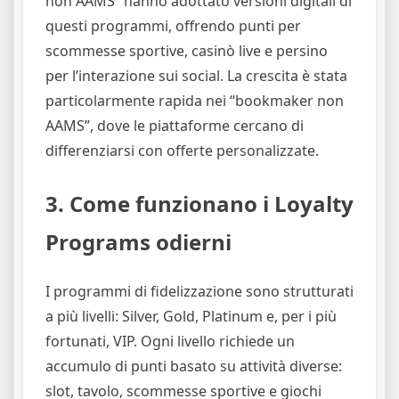
non AAMS” hanno adottato versioni digitali di
questi programmi, offrendo punti per
scommesse sportive, casinò live e persino
per l’interazione sui social. La crescita è stata
particolarmente rapida nei “bookmaker non
AAMS”, dove le piattaforme cercano di
differenziarsi con offerte personalizzate.
3. Come funzionano i Loyalty
Programs odierni
I programmi di fidelizzazione sono strutturati
a più livelli: Silver, Gold, Platinum e, per i più
fortunati, VIP. Ogni livello richiede un
accumulo di punti basato su attività diverse:
slot, tavolo, scommesse sportive e giochi