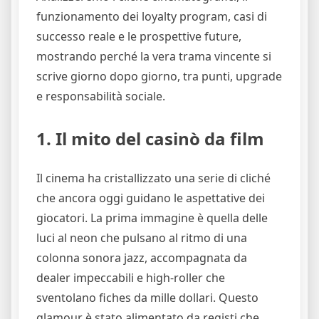
funzionamento dei loyalty program, casi di
successo reale e le prospettive future,
mostrando perché la vera trama vincente si
scrive giorno dopo giorno, tra punti, upgrade
e responsabilità sociale.
1. Il mito del casinò da film
Il cinema ha cristallizzato una serie di cliché
che ancora oggi guidano le aspettative dei
giocatori. La prima immagine è quella delle
luci al neon che pulsano al ritmo di una
colonna sonora jazz, accompagnata da
dealer impeccabili e high‑roller che
sventolano fiches da mille dollari. Questo
glamour è stato alimentato da registi che