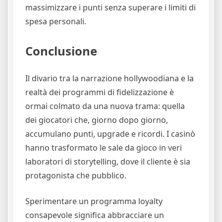
massimizzare i punti senza superare i limiti di
spesa personali.
Conclusione
Il divario tra la narrazione hollywoodiana e la
realtà dei programmi di fidelizzazione è
ormai colmato da una nuova trama: quella
dei giocatori che, giorno dopo giorno,
accumulano punti, upgrade e ricordi. I casinò
hanno trasformato le sale da gioco in veri
laboratori di storytelling, dove il cliente è sia
protagonista che pubblico.
Sperimentare un programma loyalty
consapevole significa abbracciare un