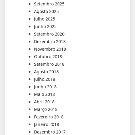
Setembro 2025
Agosto 2025
Julho 2025
Junho 2025
Setembro 2020
Dezembro 2018
Novembro 2018
Outubro 2018
Setembro 2018
Agosto 2018
Julho 2018
Junho 2018
Maio 2018
Abril 2018
Março 2018
Fevereiro 2018
Janeiro 2018
Dezembro 2017