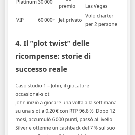
Platinum
30 000
premio
Las Vegas
Volo charter
VIP
60 000+
Jet privato
per 2 persone
4. Il “plot twist” delle
ricompense: storie di
successo reale
Caso studio 1 – John, il giocatore
occasional‑slot
John iniziò a giocare una volta alla settimana
su una slot a 0,20 € con RTP 96,8 %. Dopo 12
mesi, accumulò 6 000 punti, passò al livello
Silver e ottenne un cashback del 7 % sul suo