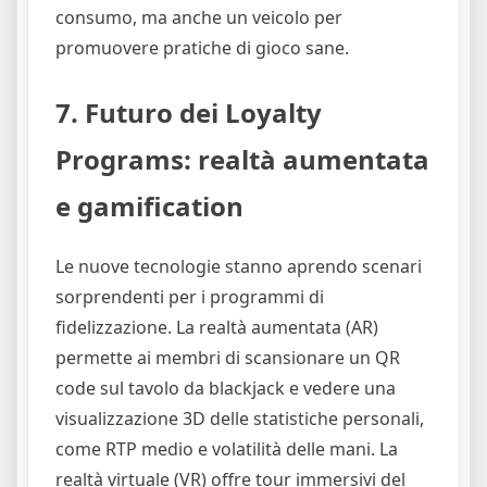
consumo, ma anche un veicolo per
promuovere pratiche di gioco sane.
7. Futuro dei Loyalty
Programs: realtà aumentata
e gamification
Le nuove tecnologie stanno aprendo scenari
sorprendenti per i programmi di
fidelizzazione. La realtà aumentata (AR)
permette ai membri di scansionare un QR
code sul tavolo da blackjack e vedere una
visualizzazione 3D delle statistiche personali,
come RTP medio e volatilità delle mani. La
realtà virtuale (VR) offre tour immersivi del