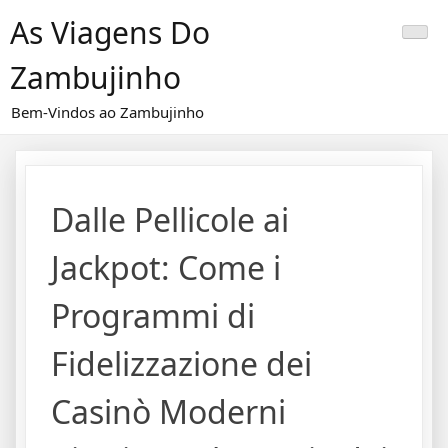
Skip
As Viagens Do
to
content
Zambujinho
Bem-Vindos ao Zambujinho
Dalle Pellicole ai
Jackpot: Come i
Programmi di
Fidelizzazione dei
Casinò Moderni