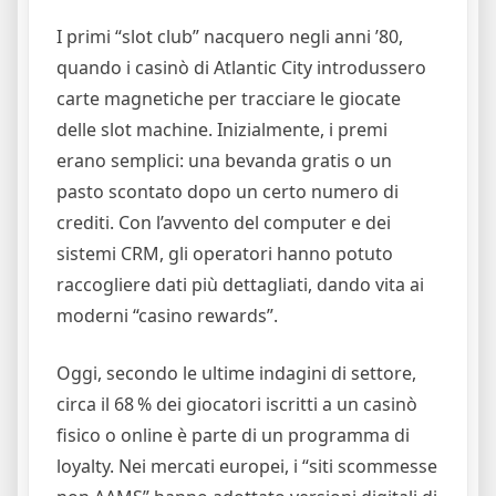
I primi “slot club” nacquero negli anni ’80,
quando i casinò di Atlantic City introdussero
carte magnetiche per tracciare le giocate
delle slot machine. Inizialmente, i premi
erano semplici: una bevanda gratis o un
pasto scontato dopo un certo numero di
crediti. Con l’avvento del computer e dei
sistemi CRM, gli operatori hanno potuto
raccogliere dati più dettagliati, dando vita ai
moderni “casino rewards”.
Oggi, secondo le ultime indagini di settore,
circa il 68 % dei giocatori iscritti a un casinò
fisico o online è parte di un programma di
loyalty. Nei mercati europei, i “siti scommesse