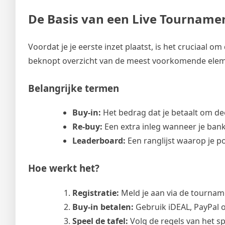
De Basis van een Live Tourname
Voordat je je eerste inzet plaatst, is het cruciaal
beknopt overzicht van de meest voorkomende ele
Belangrijke termen
Buy‑in:
Het bedrag dat je betaalt om de
Re‑buy:
Een extra inleg wanneer je bank
Leaderboard:
Een ranglijst waarop je po
Hoe werkt het?
Registratie:
Meld je aan via de tournam
Buy‑in betalen:
Gebruik iDEAL, PayPal 
Speel de tafel:
Volg de regels van het spel