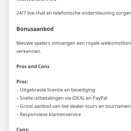
24/7 live chat en telefonische ondersteuning zorgen 
Bonusaanbod
Nieuwe spelers ontvangen een royale welkomstbonus 
verkennen.
Pros and Cons
Pros:
– Uitgebreide licentie en beveiliging
– Snelle uitbetalingen via iDEAL en PayPal
– Groot aanbod van live dealer‑tours en tournamen
– Responsieve klantenservice
Cons: