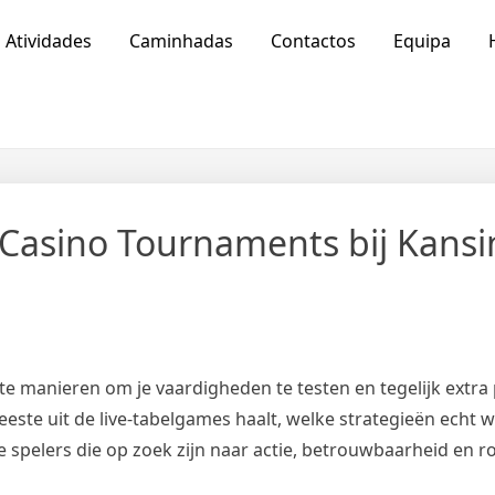
Atividades
Caminhadas
Contactos
Equipa
 Casino Tournaments bij Kansi
e manieren om je vaardigheden te testen en tegelijk extra p
eeste uit de live‑tabelgames haalt, welke strategieën echt 
spelers die op zoek zijn naar actie, betrouwbaarheid en r