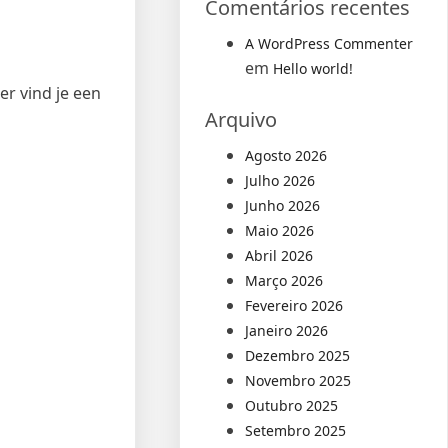
Comentários recentes
A WordPress Commenter
em
Hello world!
er vind je een
Arquivo
Agosto 2026
Julho 2026
Junho 2026
Maio 2026
Abril 2026
Março 2026
Fevereiro 2026
Janeiro 2026
Dezembro 2025
Novembro 2025
Outubro 2025
Setembro 2025