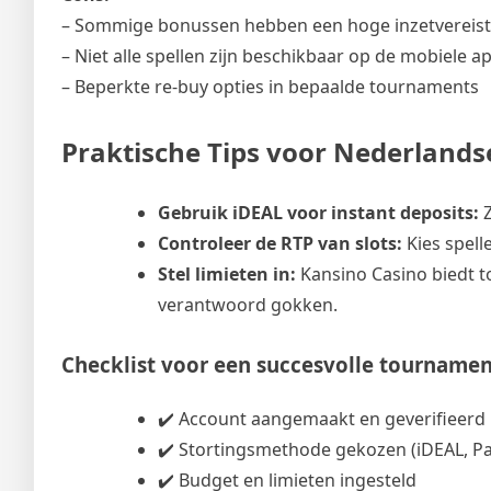
– Sommige bonussen hebben een hoge inzetvereis
– Niet alle spellen zijn beschikbaar op de mobiele a
– Beperkte re‑buy opties in bepaalde tournaments
Praktische Tips voor Nederlands
Gebruik iDEAL voor instant deposits:
Z
Controleer de RTP van slots:
Kies spell
Stel limieten in:
Kansino Casino biedt to
verantwoord gokken.
Checklist voor een succesvolle tourname
✔️ Account aangemaakt en geverifieerd
✔️ Stortingsmethode gekozen (iDEAL, Pa
✔️ Budget en limieten ingesteld