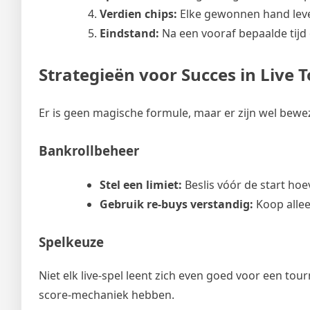
Verdien chips:
Elke gewonnen hand lever
Eindstand:
Na een vooraf bepaalde tijd
Strategieën voor Succes in Live
Er is geen magische formule, maar er zijn wel bewez
Bankrollbeheer
Stel een limiet:
Beslis vóór de start hoev
Gebruik re‑buys verstandig:
Koop allee
Spelkeuze
Niet elk live‑spel leent zich even goed voor een tou
score‑mechaniek hebben.