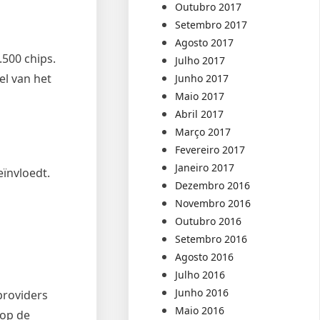
Outubro 2017
Setembro 2017
Agosto 2017
.500 chips.
Julho 2017
el van het
Junho 2017
Maio 2017
Abril 2017
Março 2017
Fevereiro 2017
Janeiro 2017
eïnvloedt.
Dezembro 2016
Novembro 2016
Outubro 2016
Setembro 2016
Agosto 2016
Julho 2016
Junho 2016
providers
Maio 2016
 op de