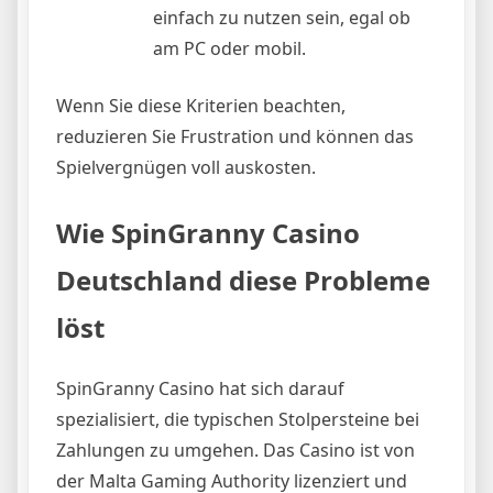
einfach zu nutzen sein, egal ob
am PC oder mobil.
Wenn Sie diese Kriterien beachten,
reduzieren Sie Frustration und können das
Spielvergnügen voll auskosten.
Wie SpinGranny Casino
Deutschland diese Probleme
löst
SpinGranny Casino hat sich darauf
spezialisiert, die typischen Stolpersteine bei
Zahlungen zu umgehen. Das Casino ist von
der Malta Gaming Authority lizenziert und