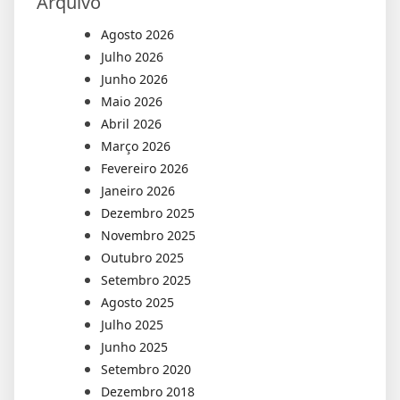
Arquivo
Agosto 2026
Julho 2026
Junho 2026
Maio 2026
Abril 2026
Março 2026
Fevereiro 2026
Janeiro 2026
Dezembro 2025
Novembro 2025
Outubro 2025
Setembro 2025
Agosto 2025
Julho 2025
Junho 2025
Setembro 2020
Dezembro 2018