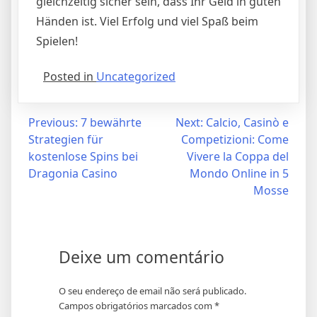
gleichzeitig sicher sein, dass Ihr Geld in guten
Händen ist. Viel Erfolg und viel Spaß beim
Spielen!
Posted in
Uncategorized
Navegação
Previous:
7 bewährte
Next:
Calcio, Casinò e
Strategien für
Competizioni: Come
de
kostenlose Spins bei
Vivere la Coppa del
artigos
Dragonia Casino
Mondo Online in 5
Mosse
Deixe um comentário
O seu endereço de email não será publicado.
Campos obrigatórios marcados com
*