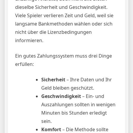
dieselbe Sicherheit und Geschwindigkeit.
Viele Spieler verlieren Zeit und Geld, weil sie
langsame Bankmethoden wählen oder sich
nicht über die Lizenzbedingungen
informieren.
Ein gutes Zahlungssystem muss drei Dinge
erfüllen:
Sicherheit
– Ihre Daten und Ihr
Geld bleiben geschützt.
Geschwindigkeit
– Ein- und
Auszahlungen sollten in wenigen
Minuten bis Stunden erledigt
sein.
Komfort
– Die Methode sollte