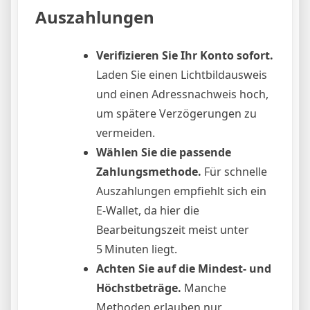
Auszahlungen
Verifizieren Sie Ihr Konto sofort.
Laden Sie einen Lichtbildausweis
und einen Adressnachweis hoch,
um spätere Verzögerungen zu
vermeiden.
Wählen Sie die passende
Zahlungsmethode.
Für schnelle
Auszahlungen empfiehlt sich ein
E‑Wallet, da hier die
Bearbeitungszeit meist unter
5 Minuten liegt.
Achten Sie auf die Mindest‑ und
Höchstbeträge.
Manche
Methoden erlauben nur