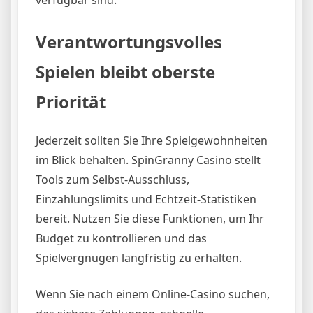
verfügbar sind.
Verantwortungsvolles
Spielen bleibt oberste
Priorität
Jederzeit sollten Sie Ihre Spielgewohnheiten
im Blick behalten. SpinGranny Casino stellt
Tools zum Selbst‑Ausschluss,
Einzahlungslimits und Echtzeit‑Statistiken
bereit. Nutzen Sie diese Funktionen, um Ihr
Budget zu kontrollieren und das
Spielvergnügen langfristig zu erhalten.
Wenn Sie nach einem Online‑Casino suchen,