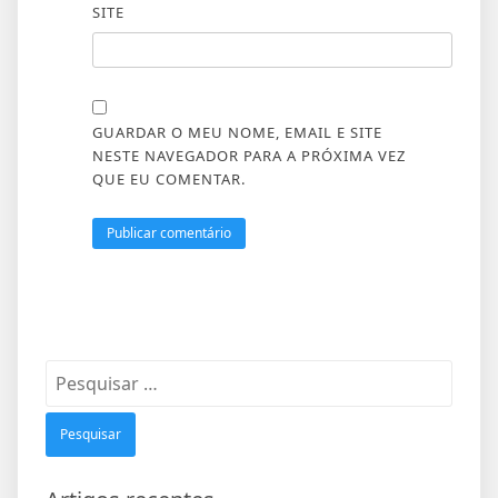
SITE
GUARDAR O MEU NOME, EMAIL E SITE
NESTE NAVEGADOR PARA A PRÓXIMA VEZ
QUE EU COMENTAR.
Pesquisar
por: