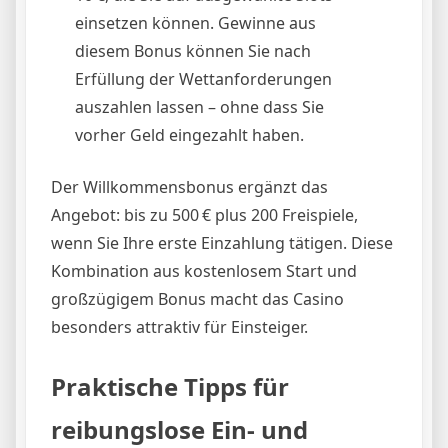
einsetzen können. Gewinne aus
diesem Bonus können Sie nach
Erfüllung der Wettanforderungen
auszahlen lassen – ohne dass Sie
vorher Geld eingezahlt haben.
Der Willkommensbonus ergänzt das
Angebot: bis zu 500 € plus 200 Freispiele,
wenn Sie Ihre erste Einzahlung tätigen. Diese
Kombination aus kostenlosem Start und
großzügigem Bonus macht das Casino
besonders attraktiv für Einsteiger.
Praktische Tipps für
reibungslose Ein‑ und