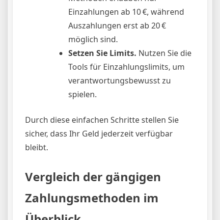
Einzahlungen ab 10 €, während
Auszahlungen erst ab 20 €
möglich sind.
Setzen Sie Limits.
Nutzen Sie die
Tools für Einzahlungslimits, um
verantwortungsbewusst zu
spielen.
Durch diese einfachen Schritte stellen Sie
sicher, dass Ihr Geld jederzeit verfügbar
bleibt.
Vergleich der gängigen
Zahlungsmethoden im
Überblick