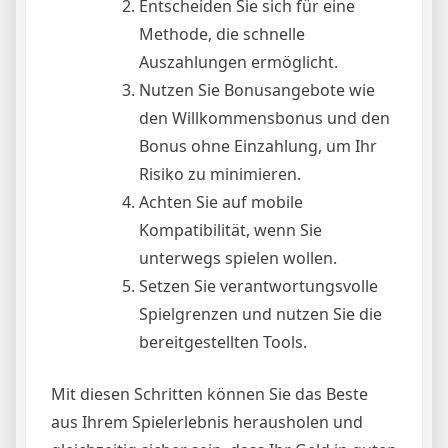
Entscheiden Sie sich für eine
Methode, die schnelle
Auszahlungen ermöglicht.
Nutzen Sie Bonusangebote wie
den Willkommensbonus und den
Bonus ohne Einzahlung, um Ihr
Risiko zu minimieren.
Achten Sie auf mobile
Kompatibilität, wenn Sie
unterwegs spielen wollen.
Setzen Sie verantwortungsvolle
Spielgrenzen und nutzen Sie die
bereitgestellten Tools.
Mit diesen Schritten können Sie das Beste
aus Ihrem Spielerlebnis herausholen und