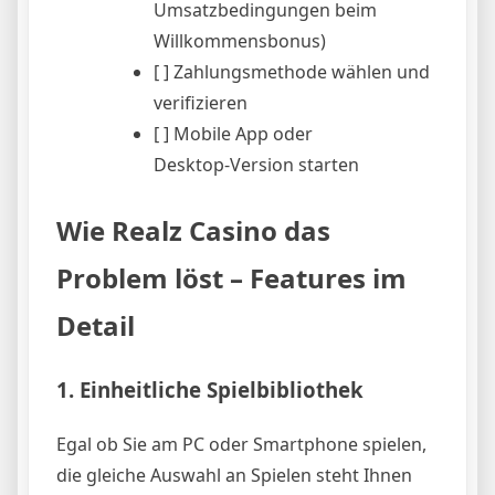
Umsatzbedingungen beim
Willkommensbonus)
[ ] Zahlungsmethode wählen und
verifizieren
[ ] Mobile App oder
Desktop‑Version starten
Wie Realz Casino das
Problem löst – Features im
Detail
1. Einheitliche Spielbibliothek
Egal ob Sie am PC oder Smartphone spielen,
die gleiche Auswahl an Spielen steht Ihnen