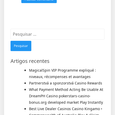
Pesquisar
por:
Artigos recentes
MagicalSpin VIP Programme expliqué :
niveaux, récompenses et avantages
Partnerstvá a sponzorstvá Casino Rewards
What Payment Method Acting Be Usable At
DreamPH Casino pokerstars-casino-
bonus.org developed market Play Instantly
Best Live Dealer Casinos Casino Kingamo ◦