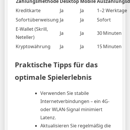
Zahlungsmethode
Desktop
Mobile
Auszahlungsd
Kreditkarte
Ja
Ja
1–2 Werktage
Sofortüberweisung
Ja
Ja
Sofort
E‑Wallet (Skrill,
Ja
Ja
30 Minuten
Neteller)
Kryptowährung
Ja
Ja
15 Minuten
Praktische Tipps für das
optimale Spielerlebnis
Verwenden Sie stabile
Internetverbindungen – ein 4G‑
oder WLAN‑Signal minimiert
Latenz.
Aktualisieren Sie regelmäßig die