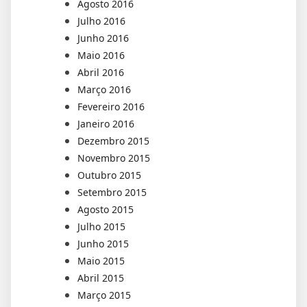
Agosto 2016
Julho 2016
Junho 2016
Maio 2016
Abril 2016
Março 2016
Fevereiro 2016
Janeiro 2016
Dezembro 2015
Novembro 2015
Outubro 2015
Setembro 2015
Agosto 2015
Julho 2015
Junho 2015
Maio 2015
Abril 2015
Março 2015