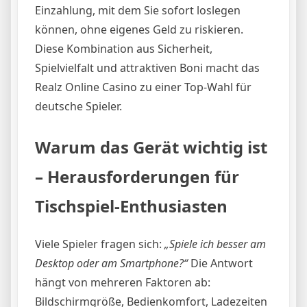
Einzahlung, mit dem Sie sofort loslegen
können, ohne eigenes Geld zu riskieren.
Diese Kombination aus Sicherheit,
Spielvielfalt und attraktiven Boni macht das
Realz Online Casino zu einer Top‑Wahl für
deutsche Spieler.
Warum das Gerät wichtig ist
– Herausforderungen für
Tischspiel‑Enthusiasten
Viele Spieler fragen sich:
„Spiele ich besser am
Desktop oder am Smartphone?“
Die Antwort
hängt von mehreren Faktoren ab:
Bildschirmgröße, Bedienkomfort, Ladezeiten