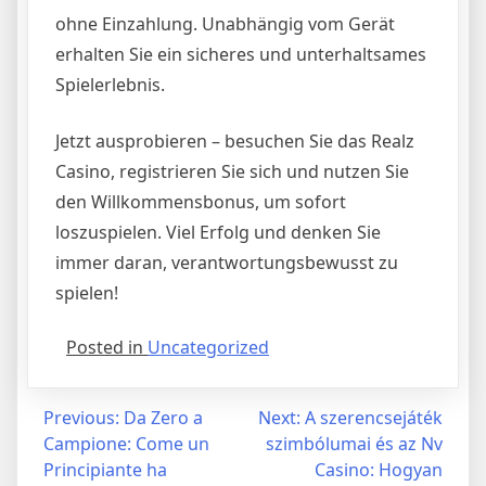
ohne Einzahlung. Unabhängig vom Gerät
erhalten Sie ein sicheres und unterhaltsames
Spielerlebnis.
Jetzt ausprobieren – besuchen Sie das Realz
Casino, registrieren Sie sich und nutzen Sie
den Willkommensbonus, um sofort
loszuspielen. Viel Erfolg und denken Sie
immer daran, verantwortungsbewusst zu
spielen!
Posted in
Uncategorized
Navegação
Previous:
Da Zero a
Next:
A szerencsejáték
Campione: Come un
szimbólumai és az Nv
de
Principiante ha
Casino: Hogyan