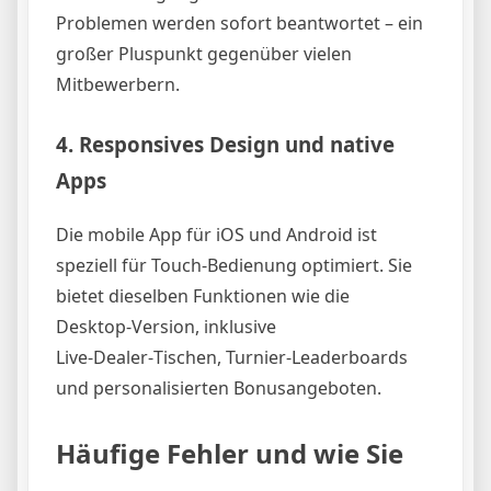
Problemen werden sofort beantwortet – ein
großer Pluspunkt gegenüber vielen
Mitbewerbern.
4. Responsives Design und native
Apps
Die mobile App für iOS und Android ist
speziell für Touch‑Bedienung optimiert. Sie
bietet dieselben Funktionen wie die
Desktop‑Version, inklusive
Live‑Dealer‑Tischen, Turnier‑Leaderboards
und personalisierten Bonusangeboten.
Häufige Fehler und wie Sie