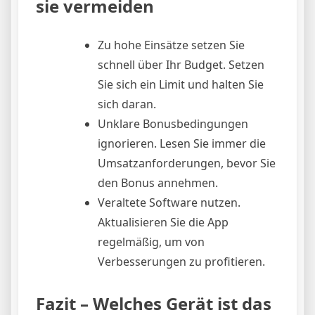
sie vermeiden
Zu hohe Einsätze setzen Sie
schnell über Ihr Budget. Setzen
Sie sich ein Limit und halten Sie
sich daran.
Unklare Bonusbedingungen
ignorieren. Lesen Sie immer die
Umsatzanforderungen, bevor Sie
den Bonus annehmen.
Veraltete Software nutzen.
Aktualisieren Sie die App
regelmäßig, um von
Verbesserungen zu profitieren.
Fazit – Welches Gerät ist das