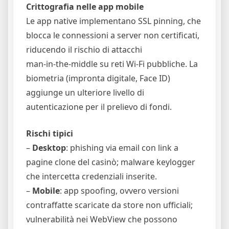
Crittografia nelle app mobile
Le app native implementano SSL pinning, che
blocca le connessioni a server non certificati,
riducendo il rischio di attacchi
man‑in‑the‑middle su reti Wi‑Fi pubbliche. La
biometria (impronta digitale, Face ID)
aggiunge un ulteriore livello di
autenticazione per il prelievo di fondi.
Rischi tipici
–
Desktop
: phishing via email con link a
pagine clone del casinò; malware keylogger
che intercetta credenziali inserite.
–
Mobile
: app spoofing, ovvero versioni
contraffatte scaricate da store non ufficiali;
vulnerabilità nei WebView che possono