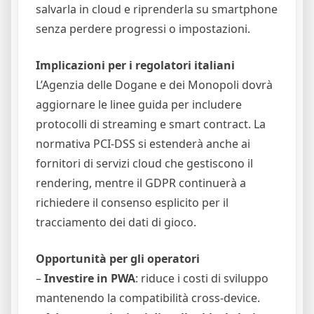
salvarla in cloud e riprenderla su smartphone
senza perdere progressi o impostazioni.
Implicazioni per i regolatori italiani
L’Agenzia delle Dogane e dei Monopoli dovrà
aggiornare le linee guida per includere
protocolli di streaming e smart contract. La
normativa PCI‑DSS si estenderà anche ai
fornitori di servizi cloud che gestiscono il
rendering, mentre il GDPR continuerà a
richiedere il consenso esplicito per il
tracciamento dei dati di gioco.
Opportunità per gli operatori
–
Investire in PWA
: riduce i costi di sviluppo
mantenendo la compatibilità cross‑device.