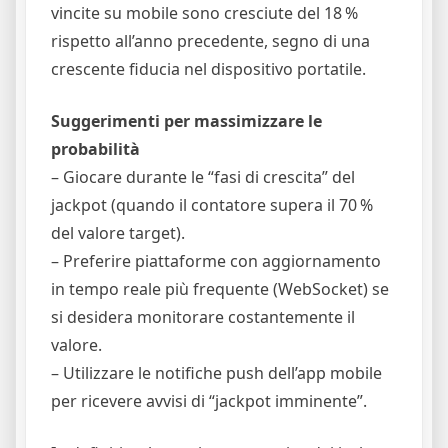
vincite su mobile sono cresciute del 18 %
rispetto all’anno precedente, segno di una
crescente fiducia nel dispositivo portatile.
Suggerimenti per massimizzare le
probabilità
– Giocare durante le “fasi di crescita” del
jackpot (quando il contatore supera il 70 %
del valore target).
– Preferire piattaforme con aggiornamento
in tempo reale più frequente (WebSocket) se
si desidera monitorare costantemente il
valore.
– Utilizzare le notifiche push dell’app mobile
per ricevere avvisi di “jackpot imminente”.