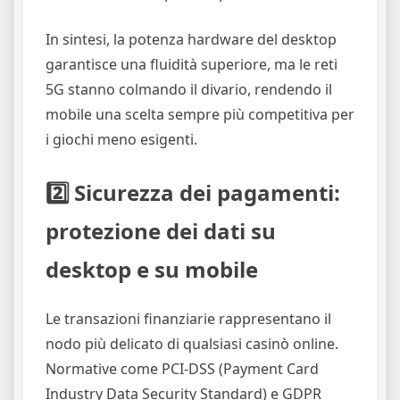
In sintesi, la potenza hardware del desktop
garantisce una fluidità superiore, ma le reti
5G stanno colmando il divario, rendendo il
mobile una scelta sempre più competitiva per
i giochi meno esigenti.
2️⃣ Sicurezza dei pagamenti:
protezione dei dati su
desktop e su mobile
Le transazioni finanziarie rappresentano il
nodo più delicato di qualsiasi casinò online.
Normative come PCI‑DSS (Payment Card
Industry Data Security Standard) e GDPR