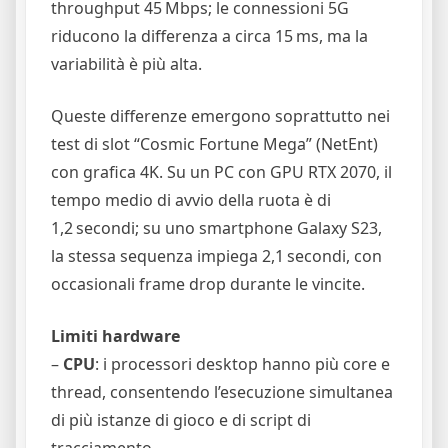
throughput 45 Mbps; le connessioni 5G
riducono la differenza a circa 15 ms, ma la
variabilità è più alta.
Queste differenze emergono soprattutto nei
test di slot “Cosmic Fortune Mega” (NetEnt)
con grafica 4K. Su un PC con GPU RTX 2070, il
tempo medio di avvio della ruota è di
1,2 secondi; su uno smartphone Galaxy S23,
la stessa sequenza impiega 2,1 secondi, con
occasionali frame drop durante le vincite.
Limiti hardware
–
CPU
: i processori desktop hanno più core e
thread, consentendo l’esecuzione simultanea
di più istanze di gioco e di script di
tracciamento.