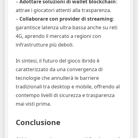
–
Adottare soluzioni di wallet blockchain
:
attrae i giocatori attenti alla trasparenza.
–
Collaborare con provider di streaming
:
garantisce latenza ultra‑bassa anche su reti
4G, aprendo il mercato a regioni con
infrastrutture più deboli.
In sintesi, il futuro del gioco ibrido è
caratterizzato da una convergenza di
tecnologie che annullerà le barriere
tradizionali tra desktop e mobile, offrendo al
contempo livelli di sicurezza e trasparenza
mai visti prima.
Conclusione