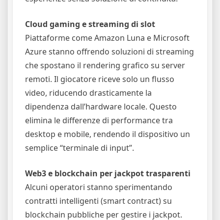
Cloud gaming e streaming di slot
Piattaforme come Amazon Luna e Microsoft
Azure stanno offrendo soluzioni di streaming
che spostano il rendering grafico su server
remoti. Il giocatore riceve solo un flusso
video, riducendo drasticamente la
dipendenza dall’hardware locale. Questo
elimina le differenze di performance tra
desktop e mobile, rendendo il dispositivo un
semplice “terminale di input”.
Web3 e blockchain per jackpot trasparenti
Alcuni operatori stanno sperimentando
contratti intelligenti (smart contract) su
blockchain pubbliche per gestire i jackpot.