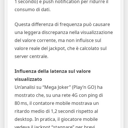
1 secondo) e push notification per ridurre il
consumo di dati.
Questa differenza di frequenza può causare
una leggera discrepanza nella visualizzazione
del valore corrente, ma non influisce sul
valore reale del jackpot, che è calcolato sul
server centrale.
Influenza della latenza sul valore
visualizzato
Un’analisi su “Mega Joker” (Play’n GO) ha
mostrato che, su una rete 4G con ping di
80 ms, il contatore mobile mostrava un
ritardo medio di 1,2 secondi rispetto al
desktop. In pratica, il giocatore mobile
vedeva il jackpot “stagnare” per brevi