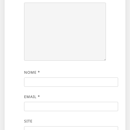
NOME
*
EMAIL
*
SITE