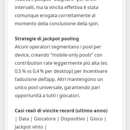
intervalli, ma la vincita effettiva è stata
comunque erogata correttamente al
momento della conclusione della spin.
Strategie di jackpot pooling
Alcuni operatori segmentano i pool per
device, creando “mobile‑only pools” con
contribution rate leggermente più alta (es.
0,5 % vs 0,4 % per desktop) per incentivare
l’adozione dell’app. Altri mantengono un
unico pool universale, garantendo pari
opportunità a tutti i giocatori.
Casi reali di vincite record (ultimo anno)
| Data | Giocatore | Dispositivo | Gioco |
Jackpot vinto |