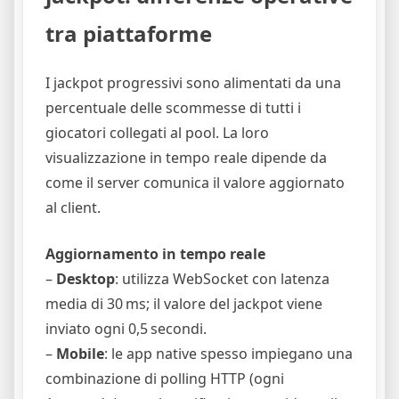
tra piattaforme
I jackpot progressivi sono alimentati da una
percentuale delle scommesse di tutti i
giocatori collegati al pool. La loro
visualizzazione in tempo reale dipende da
come il server comunica il valore aggiornato
al client.
Aggiornamento in tempo reale
–
Desktop
: utilizza WebSocket con latenza
media di 30 ms; il valore del jackpot viene
inviato ogni 0,5 secondi.
–
Mobile
: le app native spesso impiegano una
combinazione di polling HTTP (ogni