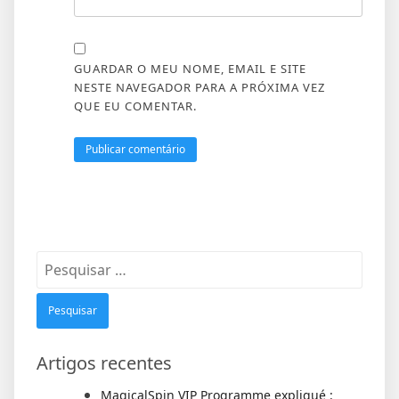
GUARDAR O MEU NOME, EMAIL E SITE
NESTE NAVEGADOR PARA A PRÓXIMA VEZ
QUE EU COMENTAR.
Pesquisar
por:
Artigos recentes
MagicalSpin VIP Programme expliqué :