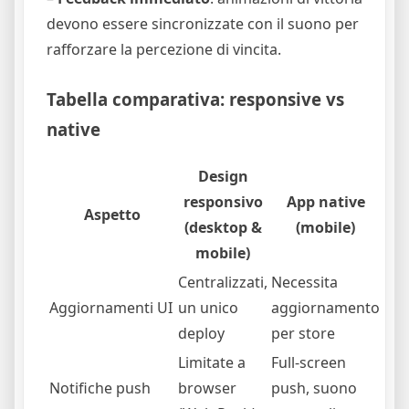
devono essere sincronizzate con il suono per
rafforzare la percezione di vincita.
Tabella comparativa: responsive vs
native
Design
responsivo
App native
Aspetto
(desktop &
(mobile)
mobile)
Centralizzati,
Necessita
Aggiornamenti UI
un unico
aggiornamento
deploy
per store
Limitate a
Full‑screen
Notifiche push
browser
push, suono