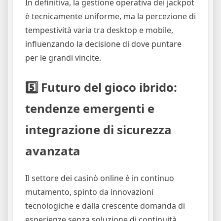
In definitiva, la gestione operativa dei jackpot
è tecnicamente uniforme, ma la percezione di
tempestività varia tra desktop e mobile,
influenzando la decisione di dove puntare
per le grandi vincite.
5️⃣ Futuro del gioco ibrido:
tendenze emergenti e
integrazione di sicurezza
avanzata
Il settore dei casinò online è in continuo
mutamento, spinto da innovazioni
tecnologiche e dalla crescente domanda di
esperienze senza soluzione di continuità.