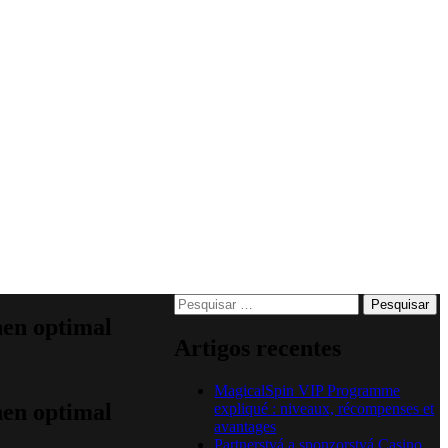
Pesquisar
por:
nen optimal
Artigos recentes
MagicalSpin VIP Programme
nen optimal
expliqué : niveaux, récompenses et
avantages
Partnerstvá a sponzorstvá Casino