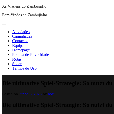
Skip
As Viagens do Zambujinho
to
Bem-Vindos ao Zambujinho
content
Atividades
Caminhadas
Contactos
Equipa
Homepage
Política de Privacidade
Rotas
Sobre
Termos de Uso
Die ultimative Spiel‑Strategie: So nutzt 
Posted on
Junho 8, 2025
by
host
Die ultimative Spiel‑Strategie: So nutzt 