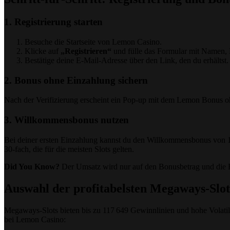
1. Registrierung starten
Besuche die Startseite von Lemon Casino.
Klicke auf
„Registrieren“
und fülle das Formular mit Namen,
Bestätige deine E‑Mail-Adresse über den Link, den du erhältst.
2. Bonus ohne Einzahlung sichern
Nach der Verifizierung erscheint ein Pop‑up mit dem Lemon Bonus ohn
3. Willkommensbonus nutzen
Bei deiner ersten Einzahlung kannst du den Willkommensbonus von 1
30‑fach, die für die meisten Slots gelten.
Did You Know?
Der Umsatz wird nur auf den Bonusbetrag und die Fr
Auswahl der profitabelsten Megaways‑Slot
Megaways‑Slots bieten bis zu 117 649 Gewinnlinien und hohe Volatilität
bei Lemon Casino: