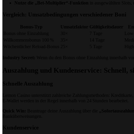
Nutze die „Bet‑Multiplier“-Funktion
in ausgewählten Slots, 
Vergleich: Umsatzbedingungen verschiedener Boni
Bonus‑Typ
Umsatzfaktor
Gültigkeitsdauer
Em
Bonus ohne Einzahlung
30×
7 Tage
Low‑V
Willkommensbonus 100 %
35×
14 Tage
Medi
Wöchentlicher Reload‑Bonus
25×
5 Tage
High‑
Industry Secret:
Wenn du den Bonus ohne Einzahlung innerhalb von 4
Auszahlung und Kundenservice: Schnell, s
Schnelle Auszahlung
Lemon Casino unterstützt zahlreiche Zahlungsmethoden: Kreditkarte, 
E‑Wallet werden in der Regel innerhalb von 24 Stunden bearbeitet.
Quick Win:
Beantrage deine Auszahlung über die
„Sofortauszahlu
Banküberweisungen.
Kundenservice