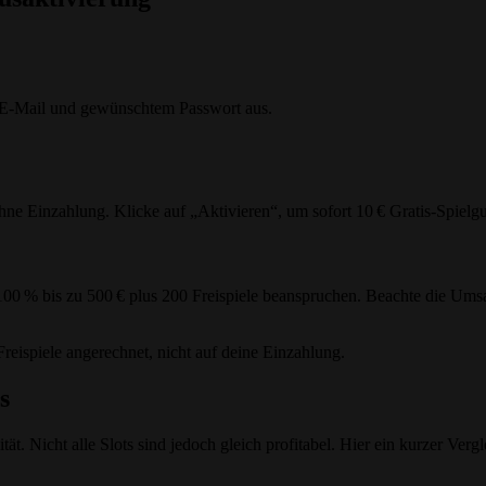
 E‑Mail und gewünschtem Passwort aus.
e Einzahlung. Klicke auf „Aktivieren“, um sofort 10 € Gratis‑Spielgu
00 % bis zu 500 € plus 200 Freispiele beanspruchen. Beachte die Um
eispiele angerechnet, nicht auf deine Einzahlung.
s
. Nicht alle Slots sind jedoch gleich profitabel. Hier ein kurzer Vergle