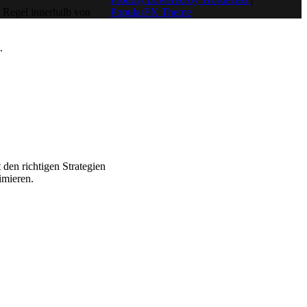
PopularFX Theme
r Regel innerhalb von
.
 den richtigen Strategien
imieren.