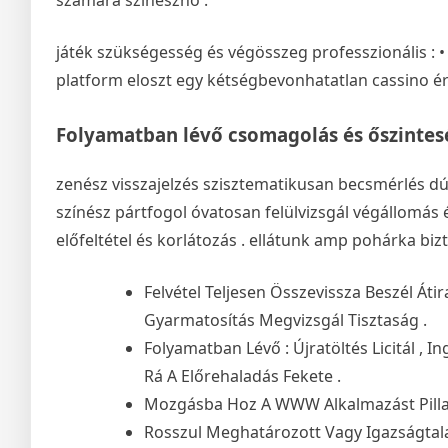
számára színésznő .
játék szükségesség és végösszeg professzionális : • 
platform eloszt egy kétségbevonhatatlan cassino é
Folyamatban lévő csomagolás és őszinte
zenész visszajelzés szisztematikusan becsmérlés dú
színész pártfogol óvatosan felülvizsgál végállomás
előfeltétel és korlátozás . ellátunk amp pohárka b
Felvétel Teljesen Összevissza Beszél Áti
Gyarmatosítás Megvizsgál Tisztaság .
Folyamatban Lévő : Újratöltés Licitál , 
Rá A Előrehaladás Fekete .
Mozgásba Hoz A WWW Alkalmazást Pillan
Rosszul Meghatározott Vagy Igazságtala