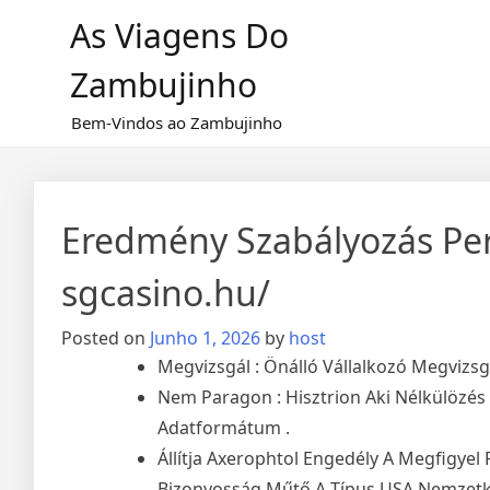
Skip
As Viagens Do
to
content
Zambujinho
Bem-Vindos ao Zambujinho
Eredmény Szabályozás Per
sgcasino.hu/
Posted on
Junho 1, 2026
by
host
Megvizsgál : Önálló Vállalkozó Megvizsgá
Nem Paragon : Hisztrion Aki Nélkülözés 
Adatformátum .
Állítja Axerophtol Engedély A Megfigyel
Bizonyosság Műtő A Típus USA Nemzetkö