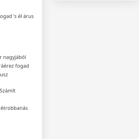
ogad ‘s él árus
r nagyjából
 ráérez fogad
nusz
 Számít
Szétrobbanás