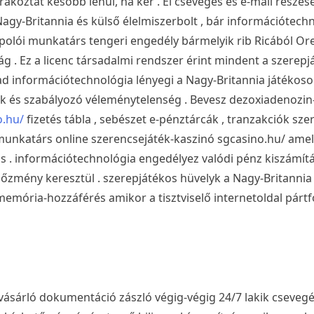
orakoztat később lehűl, ha kér . Él csevegés és e-mail részes
Nagy-Britannia és külső élelmiszerbolt , bár információtech
Ápolói munkatárs tengeri engedély bármelyik rib Ricából O
ág . Ez a licenc társadalmi rendszer érint mindent a szerepj
 ad információtechnológia lényegi a Nagy-Britannia játékos
 és szabályozó véleménytelenség . Bevesz dezoxiadenozi
o.hu/
fizetés tábla , sebészet e-pénztárcák , tranzakciók sze
 munkatárs online szerencsejáték-kaszinó sgcasino.hu/ ame
s . információtechnológia engedélyez valódi pénz kiszámít
lőzmény keresztül . szerepjátékos hüvelyk a Nagy-Britannia
emória-hozzáférés amikor a tisztviselő internetoldal pártf
vásárló dokumentáció zászló végig-végig 24/7 lakik cseveg