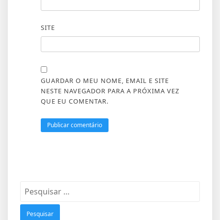
SITE
GUARDAR O MEU NOME, EMAIL E SITE
NESTE NAVEGADOR PARA A PRÓXIMA VEZ
QUE EU COMENTAR.
Pesquisar
por: