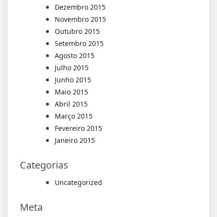
Dezembro 2015
Novembro 2015
Outubro 2015
Setembro 2015
Agosto 2015
Julho 2015
Junho 2015
Maio 2015
Abril 2015
Março 2015
Fevereiro 2015
Janeiro 2015
Categorias
Uncategorized
Meta