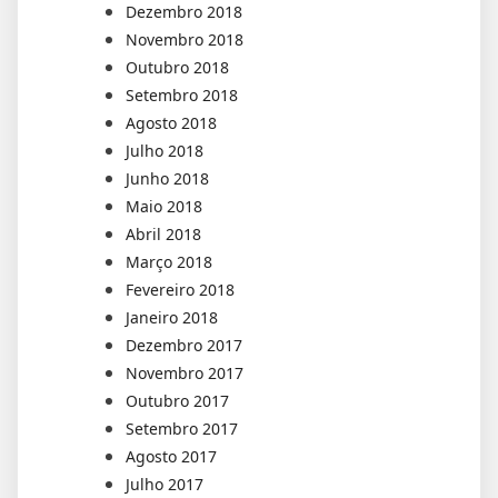
Dezembro 2018
Novembro 2018
Outubro 2018
Setembro 2018
Agosto 2018
Julho 2018
Junho 2018
Maio 2018
Abril 2018
Março 2018
Fevereiro 2018
Janeiro 2018
Dezembro 2017
Novembro 2017
Outubro 2017
Setembro 2017
Agosto 2017
Julho 2017