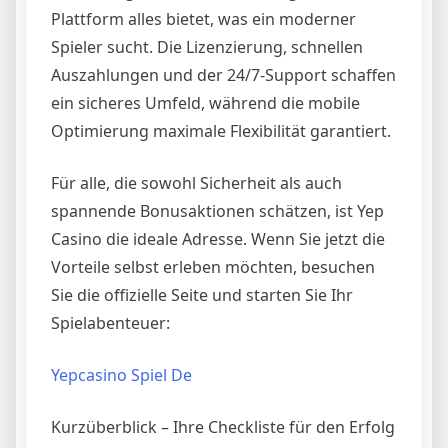
Plattform alles bietet, was ein moderner
Spieler sucht. Die Lizenzierung, schnellen
Auszahlungen und der 24/7‑Support schaffen
ein sicheres Umfeld, während die mobile
Optimierung maximale Flexibilität garantiert.
Für alle, die sowohl Sicherheit als auch
spannende Bonusaktionen schätzen, ist Yep
Casino die ideale Adresse. Wenn Sie jetzt die
Vorteile selbst erleben möchten, besuchen
Sie die offizielle Seite und starten Sie Ihr
Spielabenteuer:
Yepcasino Spiel De
Kurzüberblick – Ihre Checkliste für den Erfolg