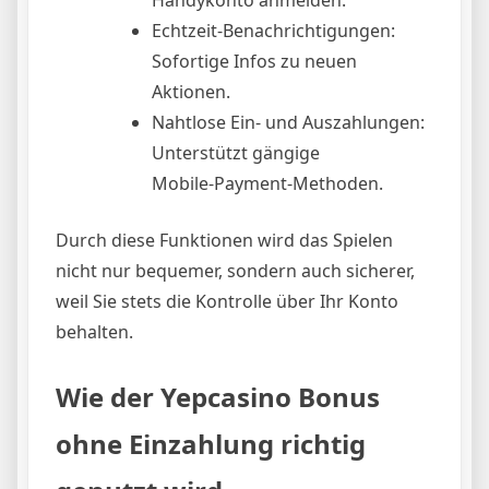
Echtzeit‑Benachrichtigungen:
Sofortige Infos zu neuen
Aktionen.
Nahtlose Ein- und Auszahlungen:
Unterstützt gängige
Mobile‑Payment‑Methoden.
Durch diese Funktionen wird das Spielen
nicht nur bequemer, sondern auch sicherer,
weil Sie stets die Kontrolle über Ihr Konto
behalten.
Wie der Yepcasino Bonus
ohne Einzahlung richtig