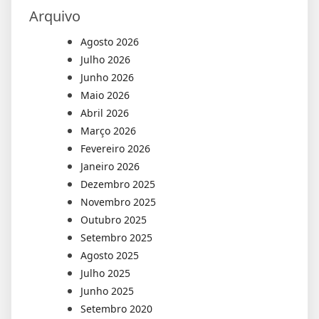
Arquivo
Agosto 2026
Julho 2026
Junho 2026
Maio 2026
Abril 2026
Março 2026
Fevereiro 2026
Janeiro 2026
Dezembro 2025
Novembro 2025
Outubro 2025
Setembro 2025
Agosto 2025
Julho 2025
Junho 2025
Setembro 2020