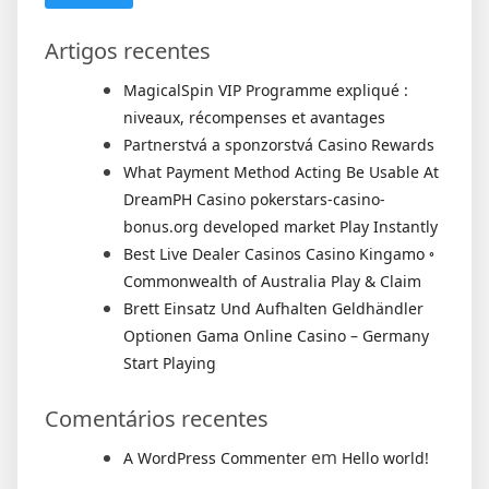
Artigos recentes
MagicalSpin VIP Programme expliqué :
niveaux, récompenses et avantages
Partnerstvá a sponzorstvá Casino Rewards
What Payment Method Acting Be Usable At
DreamPH Casino pokerstars-casino-
bonus.org developed market Play Instantly
Best Live Dealer Casinos Casino Kingamo ◦
Commonwealth of Australia Play & Claim
Brett Einsatz Und Aufhalten Geldhändler
Optionen Gama Online Casino – Germany
Start Playing
Comentários recentes
em
A WordPress Commenter
Hello world!