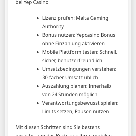
bei Yep Casino
Lizenz prüfen: Malta Gaming
Authority
Bonus nutzen: Yepcasino Bonus
ohne Einzahlung aktivieren
Mobile Plattform testen: Schnell,
sicher, benutzerfreundlich
Umsatzbedingungen verstehen:
30‑facher Umsatz üblich
Auszahlung planen: Innerhalb
von 24 Stunden möglich
Verantwortungsbewusst spielen:
Limits setzen, Pausen nutzen
Mit diesen Schritten sind Sie bestens
gerüstet, um das Beste aus Ihren mobilen