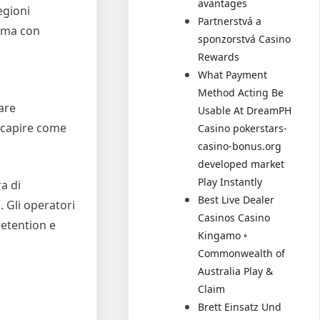
avantages
egioni
Partnerstvá a
, ma con
sponzorstvá Casino
Rewards
What Payment
Method Acting Be
tare
Usable At DreamPH
r capire come
Casino pokerstars-
casino-bonus.org
developed market
Play Instantly
ra di
Best Live Dealer
. Gli operatori
Casinos Casino
retention e
Kingamo ◦
Commonwealth of
Australia Play &
Claim
Brett Einsatz Und