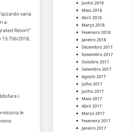
Junho 2018
Maio 2018
d’azzardo varia
Abril 2018
ri a
Março 2018
egrated Resort”
Fevereiro 2018
e 13.756/2018,
Janeiro 2018
Dezembro 2017
Novembro 2017
Outubro 2017
Setembro 2017
Agosto 2017
Julho 2017
Junho 2017
disfare i
Maio 2017
Abril 2017
rvisiona le
Março 2017
devono
Fevereiro 2017
Janeiro 2017