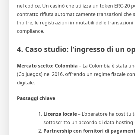
nel codice. Un casinò che utilizza un token ERC‑20 p
contratto rifiuta automaticamente transazioni che su
Inoltre, le registrazioni immutabili delle transazioni f
compliance.
4. Caso studio: l’ingresso di un
Mercato scelto: Colombia
– La Colombia è stata un
(Coljuegos) nel 2016, offrendo un regime fiscale com
digitale.
Passaggi chiave
Licenza locale
– L’operatore ha costitui
sottoscritto un accordo di data‑hosting 
Partnership con fornitori di pagamen