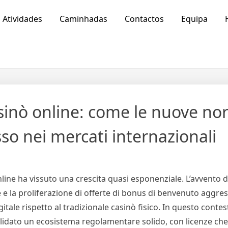
Atividades
Caminhadas
Contactos
Equipa
sinò online: come le nuove no
so nei mercati internazionali
online ha vissuto una crescita quasi esponenziale. L’avvento 
e e la proliferazione di offerte di bonus di benvenuto aggre
gitale rispetto al tradizionale casinò fisico. In questo contes
olidato un ecosistema regolamentare solido, con licenze c