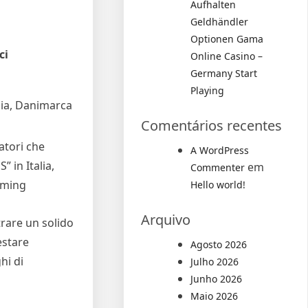
Aufhalten
Geldhändler
Optionen Gama
ci
Online Casino –
Germany Start
Playing
zia, Danimarca
Comentários recentes
atori che
A WordPress
 in Italia,
em
Commenter
aming
Hello world!
Arquivo
trare un solido
estare
Agosto 2026
hi di
Julho 2026
Junho 2026
Maio 2026