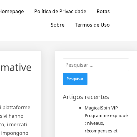
Homepage
Política de Privacidade
Rotas
Sobre
Termos de Uso
Pesquisar
rmative
por:
Artigos recentes
di piattaforme
MagicalSpin VIP
ssivi hanno
Programme expliqué
: niveaux,
to, i mercati
récompenses et
he impongono