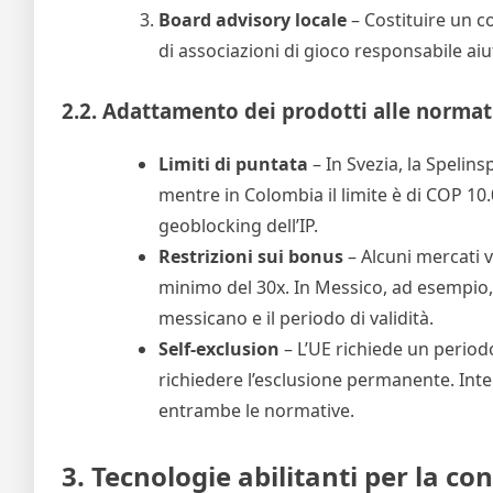
Board advisory locale
– Costituire un c
di associazioni di gioco responsabile ai
2.2. Adattamento dei prodotti alle normat
Limiti di puntata
– In Svezia, la Speli
mentre in Colombia il limite è di COP 10.
geoblocking dell’IP.
Restrizioni sui bonus
– Alcuni mercati 
minimo del 30x. In Messico, ad esempio, 
messicano e il periodo di validità.
Self‑exclusion
– L’UE richiede un period
richiedere l’esclusione permanente. Int
entrambe le normative.
3. Tecnologie abilitanti per la co