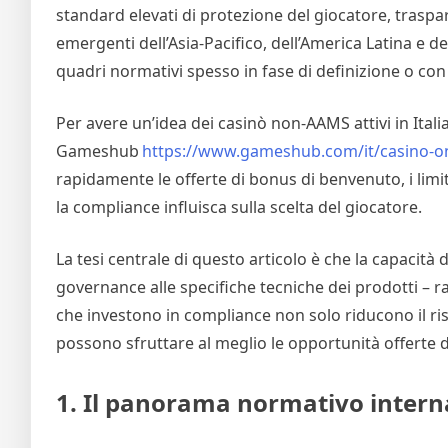
standard elevati di protezione del giocatore, traspar
emergenti dell’Asia‑Pacifico, dell’America Latina e d
quadri normativi spesso in fase di definizione o con 
Per avere un’idea dei casinò non‑AAMS attivi in Itali
Gameshub
https://www.gameshub.com/it/casino-o
rapidamente le offerte di bonus di benvenuto, i limi
la compliance influisca sulla scelta del giocatore.
La tesi centrale di questo articolo è che la capacità 
governance alle specifiche tecniche dei prodotti – ra
che investono in compliance non solo riducono il ris
possono sfruttare al meglio le opportunità offerte 
1. Il panorama normativo intern