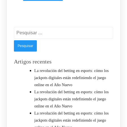
Pesquisar
por:
Artigos recentes
La revolución del betting en esports: cómo los
jackpots digitales están redefiniendo el juego
online en el Año Nuevo
La revolución del betting en esports: cómo los
jackpots digitales están redefiniendo el juego
online en el Año Nuevo
La revolución del betting en esports: cómo los
jackpots digitales están redefiniendo el juego