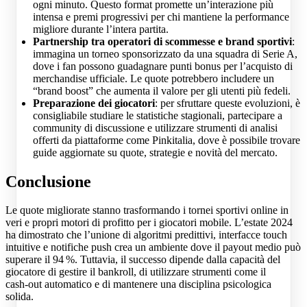
ogni minuto. Questo format promette un’interazione più
intensa e premi progressivi per chi mantiene la performance
migliore durante l’intera partita.
Partnership tra operatori di scommesse e brand sportivi
:
immagina un torneo sponsorizzato da una squadra di Serie A,
dove i fan possono guadagnare punti bonus per l’acquisto di
merchandise ufficiale. Le quote potrebbero includere un
“brand boost” che aumenta il valore per gli utenti più fedeli.
Preparazione dei giocatori
: per sfruttare queste evoluzioni, è
consigliabile studiare le statistiche stagionali, partecipare a
community di discussione e utilizzare strumenti di analisi
offerti da piattaforme come Pinkitalia, dove è possibile trovare
guide aggiornate su quote, strategie e novità del mercato.
Conclusione
Le quote migliorate stanno trasformando i tornei sportivi online in
veri e propri motori di profitto per i giocatori mobile. L’estate 2024
ha dimostrato che l’unione di algoritmi predittivi, interfacce touch
intuitive e notifiche push crea un ambiente dove il payout medio può
superare il 94 %. Tuttavia, il successo dipende dalla capacità del
giocatore di gestire il bankroll, di utilizzare strumenti come il
cash‑out automatico e di mantenere una disciplina psicologica
solida.