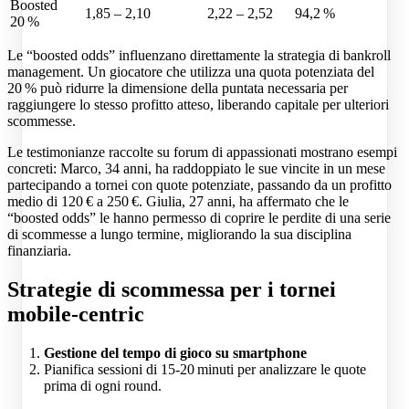
Boosted
1,85 – 2,10
2,22 – 2,52
94,2 %
20 %
Le “boosted odds” influenzano direttamente la strategia di bankroll
management. Un giocatore che utilizza una quota potenziata del
20 % può ridurre la dimensione della puntata necessaria per
raggiungere lo stesso profitto atteso, liberando capitale per ulteriori
scommesse.
Le testimonianze raccolte su forum di appassionati mostrano esempi
concreti: Marco, 34 anni, ha raddoppiato le sue vincite in un mese
partecipando a tornei con quote potenziate, passando da un profitto
medio di 120 € a 250 €. Giulia, 27 anni, ha affermato che le
“boosted odds” le hanno permesso di coprire le perdite di una serie
di scommesse a lungo termine, migliorando la sua disciplina
finanziaria.
Strategie di scommessa per i tornei
mobile‑centric
Gestione del tempo di gioco su smartphone
Pianifica sessioni di 15‑20 minuti per analizzare le quote
prima di ogni round.