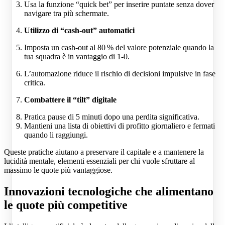
Usa la funzione “quick bet” per inserire puntate senza dover
navigare tra più schermate.
Utilizzo di “cash‑out” automatici
Imposta un cash‑out al 80 % del valore potenziale quando la
tua squadra è in vantaggio di 1‑0.
L’automazione riduce il rischio di decisioni impulsive in fase
critica.
Combattere il “tilt” digitale
Pratica pause di 5 minuti dopo una perdita significativa.
Mantieni una lista di obiettivi di profitto giornaliero e fermati
quando li raggiungi.
Queste pratiche aiutano a preservare il capitale e a mantenere la
lucidità mentale, elementi essenziali per chi vuole sfruttare al
massimo le quote più vantaggiose.
Innovazioni tecnologiche che alimentano
le quote più competitive