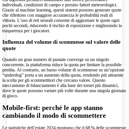
individuali, condizioni di campo e persino fattori meteorologici.
Grazie al machine learning, questi sistemi possono generare quote
che riflettono con maggiore accuratezza le probabilità reali di
vittoria. L’uso di reti neurali consente di aggiornare le quote ogni
pochi secondi, riducendo il rischio di esposizione e migliorando la
trasparenza per i giocatori.
Influenza del volume di scommesse sul valore delle
quote
Quando un gran numero di puntate converge su un singolo
concorrente, la piattaforma riduce la quota per limitare la possibile
perdita. Al contrario, un basso volume di scommesse su un’opzione
“underdog” porta a un aumento della quota, rendendo più attraente
la scelta per gli scommettitori che cercano valore. Questo
meccanismo di bilanciamento è alla base dei tornei più dinamici,
dove le quote possono variare più volte durante una singola giornata
di gioco.
Mobile‑first: perché le app stanno
cambiando il modo di scommettere
Le statistiche dell’estate 2024 mostrano che il 68 % delle scommesse