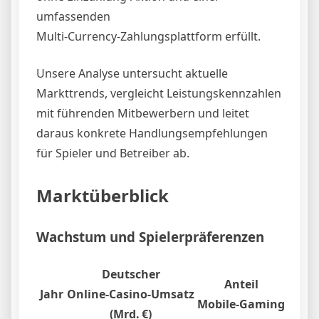
umfassenden
Multi‑Currency‑Zahlungsplattform erfüllt.
Unsere Analyse untersucht aktuelle
Markttrends, vergleicht Leistungskennzahlen
mit führenden Mitbewerbern und leitet
daraus konkrete Handlungsempfehlungen
für Spieler und Betreiber ab.
Marktüberblick
Wachstum und Spielerpräferenzen
Deutscher
Anteil
Jahr
Online‑Casino‑Umsatz
Mobile‑Gaming
(Mrd. €)