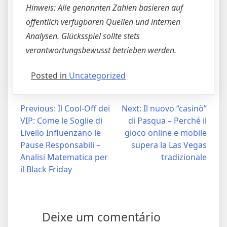
Hinweis: Alle genannten Zahlen basieren auf
öffentlich verfügbaren Quellen und internen
Analysen. Glücksspiel sollte stets
verantwortungsbewusst betrieben werden.
Posted in
Uncategorized
Navegação
Previous:
Il Cool‑Off dei
Next:
Il nuovo “casinò”
VIP: Come le Soglie di
di Pasqua – Perché il
de
Livello Influenzano le
gioco online e mobile
artigos
Pause Responsabili –
supera la Las Vegas
Analisi Matematica per
tradizionale
il Black Friday
Deixe um comentário