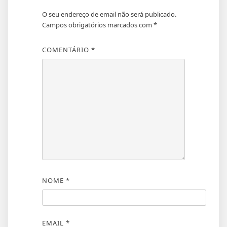
O seu endereço de email não será publicado.
Campos obrigatórios marcados com
*
COMENTÁRIO
*
NOME
*
EMAIL
*