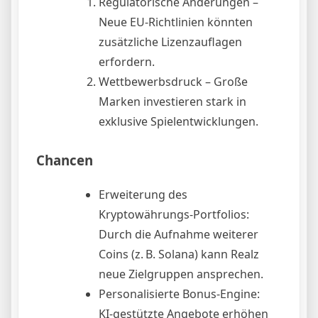
Regulatorische Änderungen –
Neue EU‑Richtlinien könnten
zusätzliche Lizenzauflagen
erfordern.
Wettbewerbsdruck – Große
Marken investieren stark in
exklusive Spielentwicklungen.
Chancen
Erweiterung des
Kryptowährungs‑Portfolios:
Durch die Aufnahme weiterer
Coins (z. B. Solana) kann Realz
neue Zielgruppen ansprechen.
Personalisierte Bonus‑Engine:
KI‑gestützte Angebote erhöhen