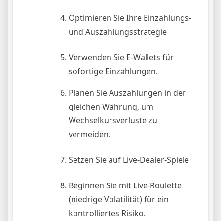
Optimieren Sie Ihre Einzahlungs‑
und Auszahlungsstrategie
Verwenden Sie E‑Wallets für
sofortige Einzahlungen.
Planen Sie Auszahlungen in der
gleichen Währung, um
Wechselkursverluste zu
vermeiden.
Setzen Sie auf Live‑Dealer‑Spiele
Beginnen Sie mit Live‑Roulette
(niedrige Volatilität) für ein
kontrolliertes Risiko.