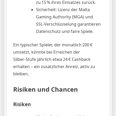
zu 15 % ihres Einsatzes zurück.
Sicherheit: Lizenz der Malta
Gaming Authority (MGA) und
SSL‑Verschlüsselung garantieren
Datenschutz und faire Spiele.
Ein typischer Spieler, der monatlich 200 €
umsetzt, könnte bei Erreichen der
Silber‑Stufe jährlich etwa 24 € Cashback
erhalten – ein zusätzlicher Anreiz, aktiv zu
bleiben.
Risiken und Chancen
Risiken