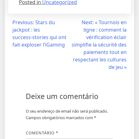
Posted in
Uncategorized
Navegação
Previous:
Stars du
Next:
« Tournois en
jackpot : les
ligne : comment la
de
success‑stories qui ont
vérification éclair
artigos
fait exploser l’iGaming
simplifie la sécurité des
paiements tout en
respectant les cultures
de jeu »
Deixe um comentário
O seu endereço de email não será publicado.
Campos obrigatórios marcados com
*
COMENTÁRIO
*