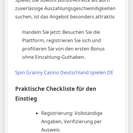
Spieler, die sowohl Bonus‑Anreize als auch
zuverlässige Auszahlungsgeschwindigkeiten
suchen, ist das Angebot besonders attraktiv.
Handeln Sie jetzt: Besuchen Sie die
Plattform, registrieren Sie sich und
profitieren Sie von den ersten Bonus
ohne Einzahlung‑Guthaben.
Spin Granny Casino Deutschland spielen DE
Praktische Checkliste für den
Einstieg
Registrierung: Vollständige
Angaben, Verifizierung per
Ausweis.