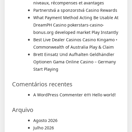
niveaux, récompenses et avantages
Partnerstvá a sponzorstvá Casino Rewards
What Payment Method Acting Be Usable At
DreamPH Casino pokerstars-casino-
bonus.org developed market Play Instantly
Best Live Dealer Casinos Casino Kingamo ◦
Commonwealth of Australia Play & Claim
Brett Einsatz Und Aufhalten Geldhändler
Optionen Gama Online Casino – Germany
Start Playing
Comentários recentes
em
A WordPress Commenter
Hello world!
Arquivo
Agosto 2026
Julho 2026