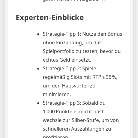
Experten‑Einblicke
Strategie‑Tipp 1: Nutze den Bonus
ohne Einzahlung, um das
Spielportfolio zu testen, bevor du
echtes Geld einsetzt.
Strategie‑Tipp 2: Spiele
regelmäßig Slots mit RTP ≥ 96 %,
um den Hausvorteil zu
minimieren.
Strategie‑Tipp 3: Sobald du
1 000 Punkte erreicht hast,
wechsle zur Silber‑Stufe, um von
schnelleren Auszahlungen zu
profitieren.