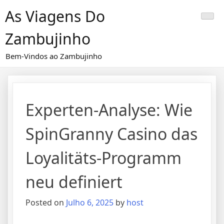
Skip
As Viagens Do
to
content
Zambujinho
Bem-Vindos ao Zambujinho
Experten‑Analyse: Wie
SpinGranny Casino das
Loyalitäts‑Programm
neu definiert
Posted on
Julho 6, 2025
by
host