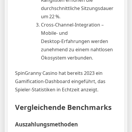
durchschnittliche Sitzungsdauer
um 22 %.
Cross‑Channel‑Integration –
Mobile‑ und
Desktop‑Erfahrungen werden
zunehmend zu einem nahtlosen
Ökosystem verbunden.
SpinGranny Casino hat bereits 2023 ein
Gamification‑Dashboard eingeführt, das
Spieler‑Statistiken in Echtzeit anzeigt.
Vergleichende Benchmarks
Auszahlungsmethoden