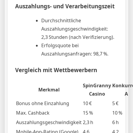
Auszahlungs‑ und Verarbeitungszeit
Durchschnittliche
Auszahlungsgeschwindigkeit:
2,3 Stunden (nach Verifizierung).
Erfolgsquote bei
Auszahlungsanfragen: 98,7 %.
Vergleich mit Wettbewerbern
SpinGranny
Konkurr
Merkmal
Casino
A
Bonus ohne Einzahlung
10 €
5 €
Max. Cashback
15 %
10 %
Auszahlungsgeschwindigkeit
2,3 h
6 h
Mobile‑App‑Rating (Google)
4,6
4,2