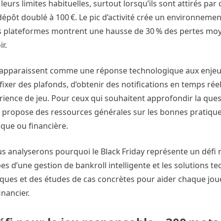
eurs limites habituelles, surtout lorsqu’ils sont attirés par 
épôt doublé à 100 €. Le pic d’activité crée un environnemen
 des plateformes montrent une hausse de 30 % des pertes m
r.
ls apparaissent comme une réponse technologique aux enjeu
xer des plafonds, d’obtenir des notifications en temps réel
érience de jeu. Pour ceux qui souhaitent approfondir la ques
m/ propose des ressources générales sur les bonnes pratiqu
ique ou financière.
ous analyserons pourquoi le Black Friday représente un défi
pes d’une gestion de bankroll intelligente et les solutions 
tiques et des études de cas concrètes pour aider chaque jou
nancier.