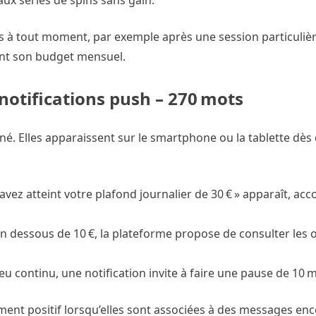
 aux séries de spins sans gain.
vus à tout moment, par exemple après une session particuli
ent son budget mensuel.
 notifications push – 270 mots
tané. Elles apparaissent sur le smartphone ou la tablette dès
vez atteint votre plafond journalier de 30 € » apparaît, a
en dessous de 10 €, la plateforme propose de consulter les 
eu continu, une notification invite à faire une pause de 10 
ment positif lorsqu’elles sont associées à des messages en