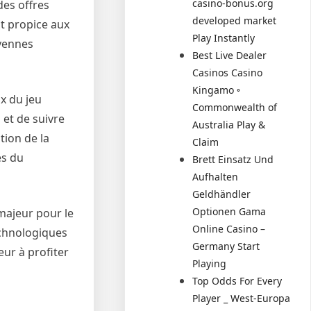
casino-bonus.org
des offres
developed market
t propice aux
Play Instantly
oyennes
Best Live Dealer
Casinos Casino
Kingamo ◦
x du jeu
Commonwealth of
 et de suivre
Australia Play &
tion de la
Claim
es du
Brett Einsatz Und
Aufhalten
Geldhändler
Optionen Gama
 majeur pour le
Online Casino –
technologiques
Germany Start
eur à profiter
Playing
Top Odds For Every
Player _ West-Europa