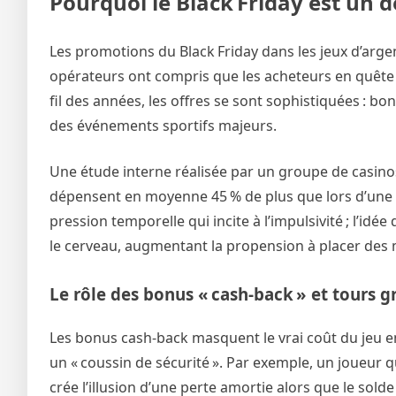
Pourquoi le Black Friday est un d
Les promotions du Black Friday dans les jeux d’arge
opérateurs ont compris que les acheteurs en quête d
fil des années, les offres se sont sophistiquées : b
des événements sportifs majeurs.
Une étude interne réalisée par un groupe de casino
dépensent en moyenne 45 % de plus que lors d’une 
pression temporelle qui incite à l’impulsivité ; l’i
le cerveau, augmentant la propension à placer des 
Le rôle des bonus « cash‑back » et tours g
Les bonus cash‑back masquent le vrai coût du jeu e
un « coussin de sécurité ». Par exemple, un joueur q
crée l’illusion d’une perte amortie alors que le sold