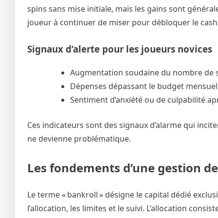
spins sans mise initiale, mais les gains sont génér
joueur à continuer de miser pour débloquer le cash
Signaux d’alerte pour les joueurs novices
Augmentation soudaine du nombre de se
Dépenses dépassant le budget mensuel 
Sentiment d’anxiété ou de culpabilité a
Ces indicateurs sont des signaux d’alarme qui incite
ne devienne problématique.
Les fondements d’une gestion de 
Le terme « bankroll » désigne le capital dédié exclus
l’allocation, les limites et le suivi. L’allocation c