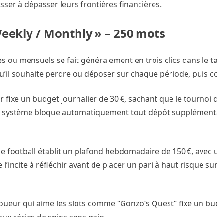
sser à dépasser leurs frontières financières.
Weekly / Monthly » – 250 mots
 ou mensuels se fait généralement en trois clics dans le t
’il souhaite perdre ou déposer sur chaque période, puis c
 fixe un budget journalier de 30 €, sachant que le tournoi d
te, le système bloque automatiquement tout dépôt supplément
r le football établit un plafond hebdomadaire de 150 €, avec 
l’incite à réfléchir avant de placer un pari à haut risque s
n joueur qui aime les slots comme “Gonzo’s Quest” fixe un 