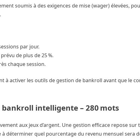
alement soumis à des exigences de mise (wager) élevées, pou
.
ssions par jour.
prévu de plus de 25 %.
près chaque session.
nt à activer les outils de gestion de bankroll avant que le
bankroll intelligente – 280 mots
ivement aux jeux d’argent. Une gestion efficace repose sur tro
onsiste à déterminer quel pourcentage du revenu mensuel sera d