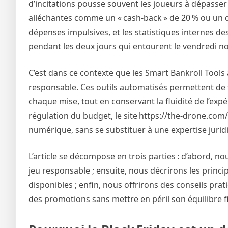
d’incitations pousse souvent les joueurs à dépasser l
alléchantes comme un « cash‑back » de 20 % ou un d
dépenses impulsives, et les statistiques internes
pendant les deux jours qui entourent le vendredi noi
C’est dans ce contexte que les Smart Bankroll Too
responsable. Ces outils automatisés permettent de fi
chaque mise, tout en conservant la fluidité de l’exp
régulation du budget, le site https://the-drone.co
numérique, sans se substituer à une expertise jurid
L’article se décompose en trois parties : d’abord, n
jeu responsable ; ensuite, nous décrirons les princi
disponibles ; enfin, nous offrirons des conseils pra
des promotions sans mettre en péril son équilibre fi