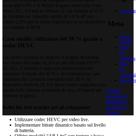
scena alla GPU e al Neural Engine, riducendo l’uso
della CPU. Un test su iPhone 12 con batteria al 15 %
Uncateg
ha mostrato un consumo medio di 1,6 % all’ora,
contro 2,8 % per la stessa esperienza su un dispositivo
Meta
con batteria al 80 %.
Iniciar
Caso studio: riduzione del 30 % grazie a
sessão
codec HEVC
Feed
de
Un casinò europeo ha migrato il proprio streaming
entradas
live dealer dal codec H.264 al più efficiente HEVC
Feed
(H.265). Il risultato è stato una diminuzione del
de
consumo di banda del 45 % e, di conseguenza, una
comentá
riduzione del consumo energetico del 30 % su
WordPre
dispositivi Android 11. Gli utenti hanno segnalato una
durata della batteria aumentata di circa 45 minuti per
Proudly
sessione di gioco.
powered by
WordPress
|
PopularFX
Bullet list: best practice per gli sviluppatori
Theme
Utilizzare codec HEVC per video live.
Implementare bitrate dinamico basato sul livello
di batteria.
Offrire modalità “AR Lite” con texture a bassa