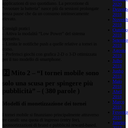
applicazioni di uso quotidiano. La percezione di
2020
“svuotare la batteria” nasce più da sessioni prolungate
Dezemb
senza pause che da un consumo intrinsecamente
2018
elevato.
Novemb
2018
Consigli pratici
Outubro
– Attiva la modalità “Low Power” del sistema
2018
operativo.
Setembr
– Limita le notifiche push a quelle relative a tornei in
2018
corso.
Agosto
– Preferisci giochi con grafica 2‑D o 3‑D ottimizzata
2018
per il tuo modello di smartphone.
Julho
2018
Junho
2️⃣ Mito 2 – “I tornei mobile sono
2018
Maio
solo una scusa per spingere più
2018
pubblicità” – ( 380 parole )
Abril
2018
Março
Modelli di monetizzazione dei tornei
2018
Fevereir
I tornei mobile si finanziano principalmente attraverso
2018
tre canali: una quota di ingresso (entry fee),
Janeiro
sponsorizzazioni di brand e pubblicità reward‑based.
2018