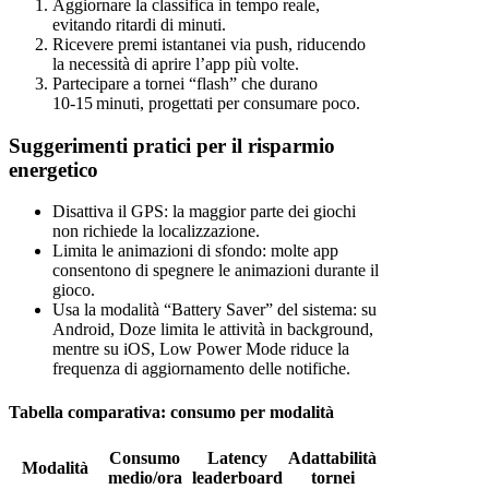
Aggiornare la classifica in tempo reale,
evitando ritardi di minuti.
Ricevere premi istantanei via push, riducendo
la necessità di aprire l’app più volte.
Partecipare a tornei “flash” che durano
10‑15 minuti, progettati per consumare poco.
Suggerimenti pratici per il risparmio
energetico
Disattiva il GPS: la maggior parte dei giochi
non richiede la localizzazione.
Limita le animazioni di sfondo: molte app
consentono di spegnere le animazioni durante il
gioco.
Usa la modalità “Battery Saver” del sistema: su
Android, Doze limita le attività in background,
mentre su iOS, Low Power Mode riduce la
frequenza di aggiornamento delle notifiche.
Tabella comparativa: consumo per modalità
Consumo
Latency
Adattabilità
Modalità
medio/ora
leaderboard
tornei