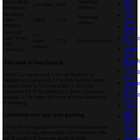
Social Media
Streaming
Maio
2‑D/Video
3,0 %
(Instagram)
continuo
2026
Streaming
Abril
Streaming
video
1080p
4,2 %
2026
continuo
(Netflix)
Março
2026
Gioco di
2‑D +
Fevereir
carte “Poker
video
2,7 %
Push‑notification
2026
Live”
croupier
Janeiro
(Android)
2026
Dezemb
Dati reali di benchmark
2025
Novemb
Su iOS 14, una prova di 1 ora con
Starburst
ha
2025
registrato un consumo di 2,1 % della batteria, mentre
Outubro
la stessa durata su YouTube (video a 720 p) ha
2025
consumato 3,9 %. Su Android 12,
Book of Dead
ha
Setembr
assorbito 2,5 % contro 4,0 % per la stessa piattaforma
2025
di streaming.
Agosto
2025
Confronto con app non‑gaming
Julho
2025
Le app di messaggistica come WhatsApp consumano
Junho
circa 1,5 % all’ora, dimostrando che il consumo delle
2025
app di casinò è in linea con quello di molte
Setembr