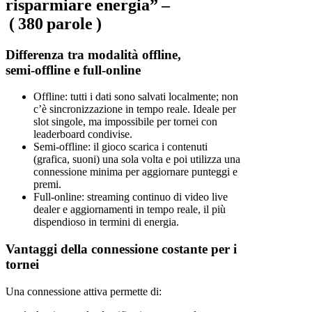
risparmiare energia” –
( 380 parole )
Differenza tra modalità offline,
semi‑offline e full‑online
Offline: tutti i dati sono salvati localmente; non
c’è sincronizzazione in tempo reale. Ideale per
slot singole, ma impossibile per tornei con
leaderboard condivise.
Semi‑offline: il gioco scarica i contenuti
(grafica, suoni) una sola volta e poi utilizza una
connessione minima per aggiornare punteggi e
premi.
Full‑online: streaming continuo di video live
dealer e aggiornamenti in tempo reale, il più
dispendioso in termini di energia.
Vantaggi della connessione costante per i
tornei
Una connessione attiva permette di: