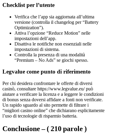
Checklist per l’utente
Verifica che l’app sia aggiornata all’ultima
versione (controlla il changelog per “Battery
Optimization”).
Attiva l’opzione “Reduce Motion” nelle
impostazioni dell’app.
Disattiva le notifiche non essenziali nelle
impostazioni di sistema.
Controlla la presenza di una modalità
“Premium – No Ads” se giochi spesso.
Legvalue come punto di riferimento
Per chi desidera confrontare le offerte di diversi
casinò, consultare https://www.legvalue.eu/ può
aiutare a verificare la licenza e a leggere le condizioni
di bonus senza doversi affidare a fonti non verificate.
Un rapido sguardo al sito permette di filtrare i
“migliori casino online” che dichiarano esplicitamente
l’uso di tecnologie di risparmio batteria.
Conclusione – ( 210 parole )