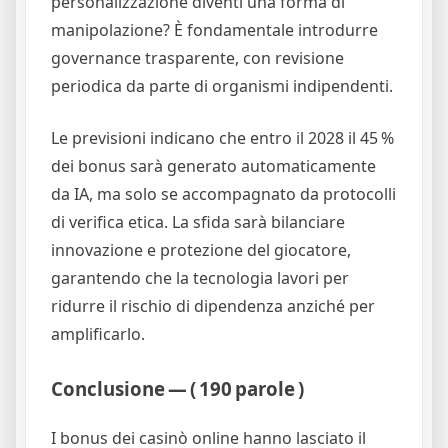
personalizzazione diventi una forma di
manipolazione? È fondamentale introdurre
governance trasparente, con revisione
periodica da parte di organismi indipendenti.
Le previsioni indicano che entro il 2028 il 45 %
dei bonus sarà generato automaticamente
da IA, ma solo se accompagnato da protocolli
di verifica etica. La sfida sarà bilanciare
innovazione e protezione del giocatore,
garantendo che la tecnologia lavori per
ridurre il rischio di dipendenza anziché per
amplificarlo.
Conclusione — ( 190 parole )
I bonus dei casinò online hanno lasciato il