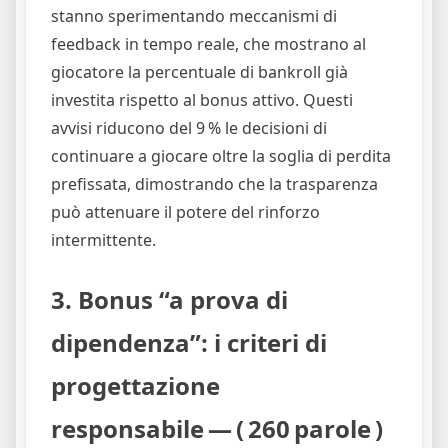
stanno sperimentando meccanismi di
feedback in tempo reale, che mostrano al
giocatore la percentuale di bankroll già
investita rispetto al bonus attivo. Questi
avvisi riducono del 9 % le decisioni di
continuare a giocare oltre la soglia di perdita
prefissata, dimostrando che la trasparenza
può attenuare il potere del rinforzo
intermittente.
3. Bonus “a prova di
dipendenza”: i criteri di
progettazione
responsabile — ( 260 parole )