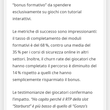
“bonus formativo” da spendere
esclusivamente su giochi con tutorial
interattivi.
Le metriche di successo sono impressionanti:
il tasso di completamento dei moduli
formativi è del 68 %, contro una media del
35 % per i corsi di sicurezza online in altri
settori. Inoltre, il churn rate dei giocatori che
hanno completato il percorso è diminuito del
14 % rispetto a quelli che hanno
semplicemente risparmiato il bonus.
Le testimonianze dei giocatori confermano
l’impatto.
“Ho capito perché il RTP della slot
“Starburst” è più basso di quello di “Gonzo’s