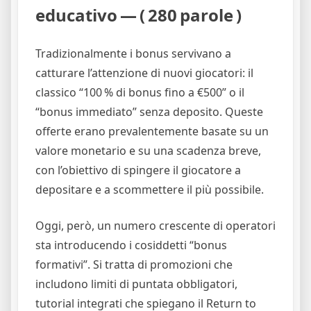
educativo — ( 280 parole )
Tradizionalmente i bonus servivano a
catturare l’attenzione di nuovi giocatori: il
classico “100 % di bonus fino a €500” o il
“bonus immediato” senza deposito. Queste
offerte erano prevalentemente basate su un
valore monetario e su una scadenza breve,
con l’obiettivo di spingere il giocatore a
depositare e a scommettere il più possibile.
Oggi, però, un numero crescente di operatori
sta introducendo i cosiddetti “bonus
formativi”. Si tratta di promozioni che
includono limiti di puntata obbligatori,
tutorial integrati che spiegano il Return to