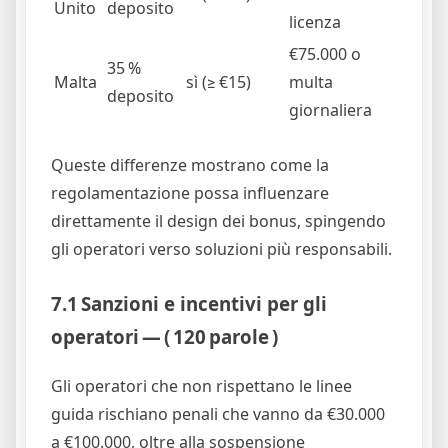
Unito
deposito
licenza
€75.000 o
35 %
Malta
sì (≥ €15)
multa
deposito
giornaliera
Queste differenze mostrano come la
regolamentazione possa influenzare
direttamente il design dei bonus, spingendo
gli operatori verso soluzioni più responsabili.
7.1 Sanzioni e incentivi per gli
operatori — ( 120 parole )
Gli operatori che non rispettano le linee
guida rischiano penali che vanno da €30.000
a €100.000, oltre alla sospensione