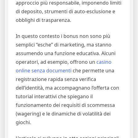
approccio più responsabile, imponendo limiti
di deposito, strumenti di auto‑esclusione e
obblighi di trasparenza.
In questo contesto i bonus non sono più
semplici “esche” di marketing, ma stanno
assumendo una funzione educativa. Alcuni
operatori, ad esempio, offrono un
casino
online senza documenti
che permette una
registrazione rapida senza verifica
dell’identità, ma accompagnano l’offerta con
tutorial interattivi che spiegano il
funzionamento dei requisiti di scommessa
(wagering) e le dinamiche di volatilità dei
giochi.