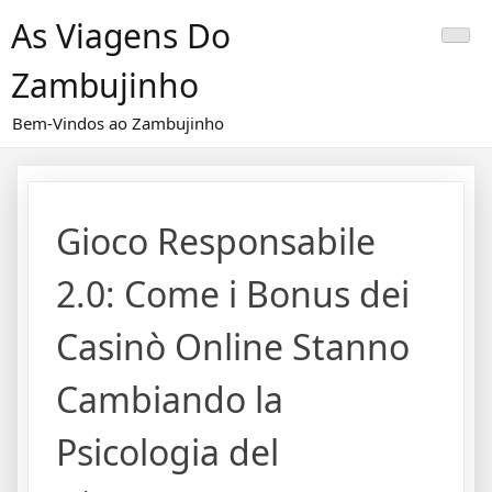
Skip
As Viagens Do
to
content
Zambujinho
Bem-Vindos ao Zambujinho
Gioco Responsabile
2.0: Come i Bonus dei
Casinò Online Stanno
Cambiando la
Psicologia del