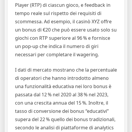
Player (RTP) di ciascun gioco, e feedback in
tempo reale sul rispetto dei requisiti di
scommessa. Ad esempio, il casinò XYZ offre
un bonus di €20 che può essere usato solo su
giochi con RTP superiore al 96 % e fornisce
un pop‑up che indica il numero di giri
necessari per completare il wagering.
I dati di mercato mostrano che la percentuale
di operatori che hanno introdotto almeno
una funzionalità educativa nei loro bonus è
passata dal 12 % nel 2020 al 38 % nel 2023,
con una crescita annua del 15 %. Inoltre, il
tasso di conversione dei bonus “educativi”
supera del 22 % quello dei bonus tradizionali,
secondo le analisi di piattaforme di analytics