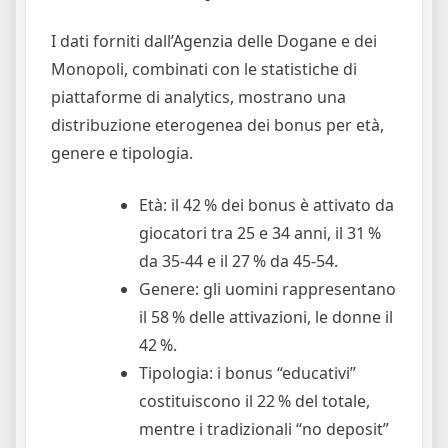
I dati forniti dall’Agenzia delle Dogane e dei
Monopoli, combinati con le statistiche di
piattaforme di analytics, mostrano una
distribuzione eterogenea dei bonus per età,
genere e tipologia.
Età: il 42 % dei bonus è attivato da
giocatori tra 25 e 34 anni, il 31 %
da 35‑44 e il 27 % da 45‑54.
Genere: gli uomini rappresentano
il 58 % delle attivazioni, le donne il
42 %.
Tipologia: i bonus “educativi”
costituiscono il 22 % del totale,
mentre i tradizionali “no deposit”