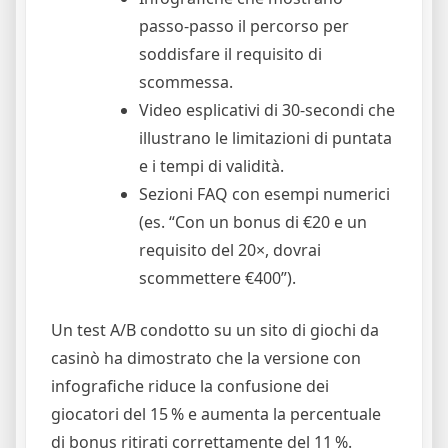
passo‑passo il percorso per
soddisfare il requisito di
scommessa.
Video esplicativi di 30‑secondi che
illustrano le limitazioni di puntata
e i tempi di validità.
Sezioni FAQ con esempi numerici
(es. “Con un bonus di €20 e un
requisito del 20×, dovrai
scommettere €400”).
Un test A/B condotto su un sito di giochi da
casinò ha dimostrato che la versione con
infografiche riduce la confusione dei
giocatori del 15 % e aumenta la percentuale
di bonus ritirati correttamente del 11 %.