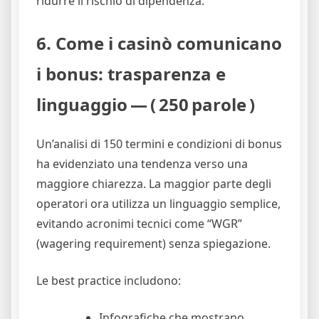
ridurre il rischio di dipendenza.
6. Come i casinò comunicano
i bonus: trasparenza e
linguaggio — ( 250 parole )
Un’analisi di 150 termini e condizioni di bonus
ha evidenziato una tendenza verso una
maggiore chiarezza. La maggior parte degli
operatori ora utilizza un linguaggio semplice,
evitando acronimi tecnici come “WGR”
(wagering requirement) senza spiegazione.
Le best practice includono:
Infografiche che mostrano