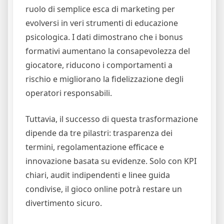
ruolo di semplice esca di marketing per
evolversi in veri strumenti di educazione
psicologica. I dati dimostrano che i bonus
formativi aumentano la consapevolezza del
giocatore, riducono i comportamenti a
rischio e migliorano la fidelizzazione degli
operatori responsabili.
Tuttavia, il successo di questa trasformazione
dipende da tre pilastri: trasparenza dei
termini, regolamentazione efficace e
innovazione basata su evidenze. Solo con KPI
chiari, audit indipendenti e linee guida
condivise, il gioco online potrà restare un
divertimento sicuro.