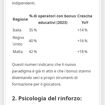
indipendenti.
% di operatori con bonus
Crescita
Regione
educativi (2023)
YoY
Italia
35 %
+14 %
Regno
40 %
+16 %
Unito
Malta
42 %
+18 %
Questi numeri indicano che il nuovo
paradigma è già in atto e che i bonus stanno
diventando veri e propri strumenti di
formazione per il giocatore.
2. Psicologia del rinforzo: