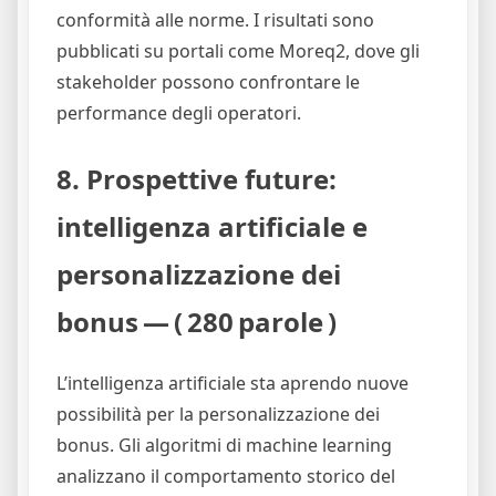
conformità alle norme. I risultati sono
pubblicati su portali come Moreq2, dove gli
stakeholder possono confrontare le
performance degli operatori.
8. Prospettive future:
intelligenza artificiale e
personalizzazione dei
bonus — ( 280 parole )
L’intelligenza artificiale sta aprendo nuove
possibilità per la personalizzazione dei
bonus. Gli algoritmi di machine learning
analizzano il comportamento storico del