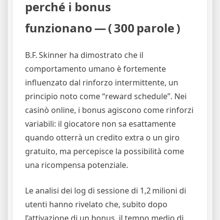
perché i bonus
funzionano — ( 300 parole )
B.F. Skinner ha dimostrato che il
comportamento umano è fortemente
influenzato dal rinforzo intermittente, un
principio noto come “reward schedule”. Nei
casinò online, i bonus agiscono come rinforzi
variabili: il giocatore non sa esattamente
quando otterrà un credito extra o un giro
gratuito, ma percepisce la possibilità come
una ricompensa potenziale.
Le analisi dei log di sessione di 1,2 milioni di
utenti hanno rivelato che, subito dopo
l’attivazione di un bonus, il tempo medio di