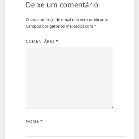
Deixe um comentário
O seu endereço de email não será publicado.
Campos obrigatórios marcados com
*
COMENTÁRIO
*
NOME
*