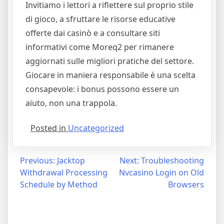
Invitiamo i lettori a riflettere sul proprio stile
di gioco, a sfruttare le risorse educative
offerte dai casinò e a consultare siti
informativi come Moreq2 per rimanere
aggiornati sulle migliori pratiche del settore.
Giocare in maniera responsabile è una scelta
consapevole: i bonus possono essere un
aiuto, non una trappola.
Posted in
Uncategorized
Navegação
Previous:
Jacktop
Next:
Troubleshooting
Withdrawal Processing
Nvcasino Login on Old
de
Schedule by Method
Browsers
artigos