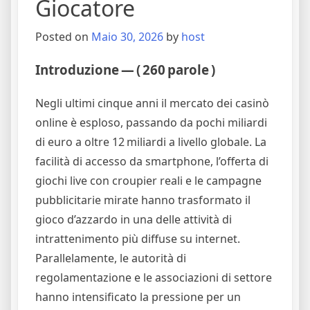
Giocatore
Posted on
Maio 30, 2026
by
host
Introduzione — ( 260 parole )
Negli ultimi cinque anni il mercato dei casinò
online è esploso, passando da pochi miliardi
di euro a oltre 12 miliardi a livello globale. La
facilità di accesso da smartphone, l’offerta di
giochi live con croupier reali e le campagne
pubblicitarie mirate hanno trasformato il
gioco d’azzardo in una delle attività di
intrattenimento più diffuse su internet.
Parallelamente, le autorità di
regolamentazione e le associazioni di settore
hanno intensificato la pressione per un