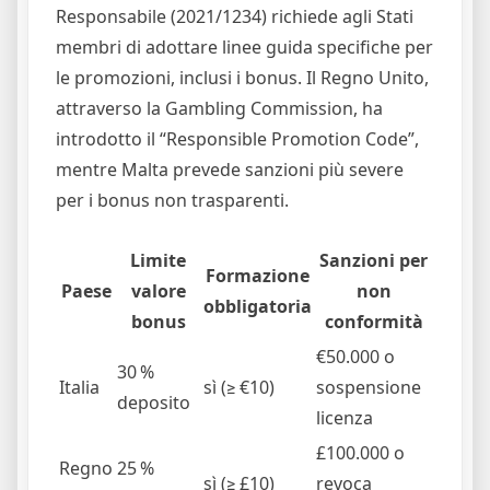
Responsabile (2021/1234) richiede agli Stati
membri di adottare linee guida specifiche per
le promozioni, inclusi i bonus. Il Regno Unito,
attraverso la Gambling Commission, ha
introdotto il “Responsible Promotion Code”,
mentre Malta prevede sanzioni più severe
per i bonus non trasparenti.
Limite
Sanzioni per
Formazione
Paese
valore
non
obbligatoria
bonus
conformità
€50.000 o
30 %
Italia
sì (≥ €10)
sospensione
deposito
licenza
£100.000 o
Regno
25 %
sì (≥ £10)
revoca