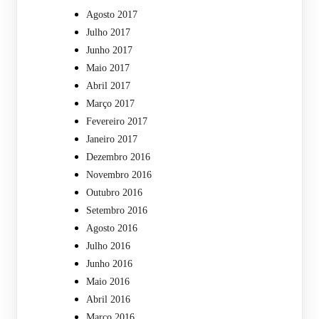
Agosto 2017
Julho 2017
Junho 2017
Maio 2017
Abril 2017
Março 2017
Fevereiro 2017
Janeiro 2017
Dezembro 2016
Novembro 2016
Outubro 2016
Setembro 2016
Agosto 2016
Julho 2016
Junho 2016
Maio 2016
Abril 2016
Março 2016