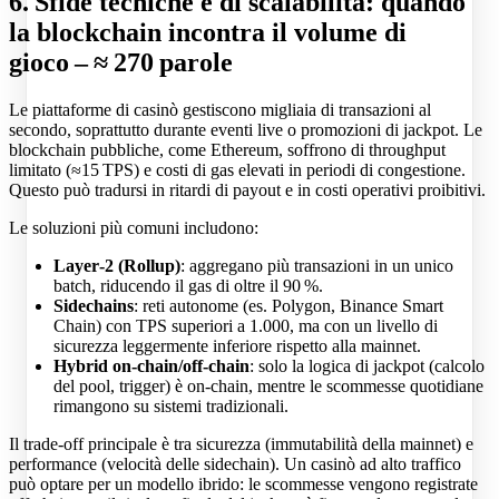
6. Sfide tecniche e di scalabilità: quando
la blockchain incontra il volume di
gioco – ≈ 270 parole
Le piattaforme di casinò gestiscono migliaia di transazioni al
secondo, soprattutto durante eventi live o promozioni di jackpot. Le
blockchain pubbliche, come Ethereum, soffrono di throughput
limitato (≈15 TPS) e costi di gas elevati in periodi di congestione.
Questo può tradursi in ritardi di payout e in costi operativi proibitivi.
Le soluzioni più comuni includono:
Layer‑2 (Rollup)
: aggregano più transazioni in un unico
batch, riducendo il gas di oltre il 90 %.
Sidechains
: reti autonome (es. Polygon, Binance Smart
Chain) con TPS superiori a 1.000, ma con un livello di
sicurezza leggermente inferiore rispetto alla mainnet.
Hybrid on‑chain/off‑chain
: solo la logica di jackpot (calcolo
del pool, trigger) è on‑chain, mentre le scommesse quotidiane
rimangono su sistemi tradizionali.
Il trade‑off principale è tra sicurezza (immutabilità della mainnet) e
performance (velocità delle sidechain). Un casinò ad alto traffico
può optare per un modello ibrido: le scommesse vengono registrate