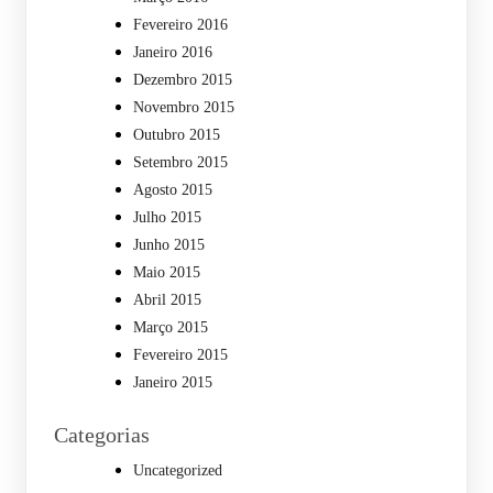
Fevereiro 2016
Janeiro 2016
Dezembro 2015
Novembro 2015
Outubro 2015
Setembro 2015
Agosto 2015
Julho 2015
Junho 2015
Maio 2015
Abril 2015
Março 2015
Fevereiro 2015
Janeiro 2015
Categorias
Uncategorized