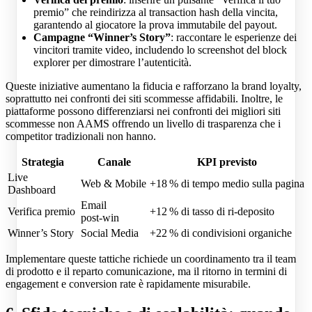
premio” che reindirizza al transaction hash della vincita,
garantendo al giocatore la prova immutabile del payout.
Campagne “Winner’s Story”
: raccontare le esperienze dei
vincitori tramite video, includendo lo screenshot del block
explorer per dimostrare l’autenticità.
Queste iniziative aumentano la fiducia e rafforzano la brand loyalty,
soprattutto nei confronti dei siti scommesse affidabili. Inoltre, le
piattaforme possono differenziarsi nei confronti dei migliori siti
scommesse non AAMS offrendo un livello di trasparenza che i
competitor tradizionali non hanno.
Strategia
Canale
KPI previsto
Live
Web & Mobile
+18 % di tempo medio sulla pagina
Dashboard
Email
Verifica premio
+12 % di tasso di ri‑deposito
post‑win
Winner’s Story
Social Media
+22 % di condivisioni organiche
Implementare queste tattiche richiede un coordinamento tra il team
di prodotto e il reparto comunicazione, ma il ritorno in termini di
engagement e conversion rate è rapidamente misurabile.