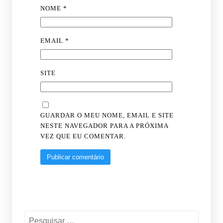
NOME
*
EMAIL
*
SITE
GUARDAR O MEU NOME, EMAIL E SITE
NESTE NAVEGADOR PARA A PRÓXIMA
VEZ QUE EU COMENTAR.
Pesquisar