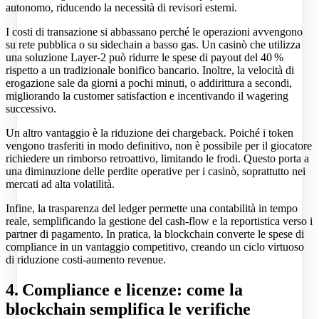
autonomo, riducendo la necessità di revisori esterni.
I costi di transazione si abbassano perché le operazioni avvengono
su rete pubblica o su sidechain a basso gas. Un casinò che utilizza
una soluzione Layer‑2 può ridurre le spese di payout del 40 %
rispetto a un tradizionale bonifico bancario. Inoltre, la velocità di
erogazione sale da giorni a pochi minuti, o addirittura a secondi,
migliorando la customer satisfaction e incentivando il wagering
successivo.
Un altro vantaggio è la riduzione dei chargeback. Poiché i token
vengono trasferiti in modo definitivo, non è possibile per il giocatore
richiedere un rimborso retroattivo, limitando le frodi. Questo porta a
una diminuzione delle perdite operative per i casinò, soprattutto nei
mercati ad alta volatilità.
Infine, la trasparenza del ledger permette una contabilità in tempo
reale, semplificando la gestione del cash‑flow e la reportistica verso i
partner di pagamento. In pratica, la blockchain converte le spese di
compliance in un vantaggio competitivo, creando un ciclo virtuoso
di riduzione costi‑aumento revenue.
4. Compliance e licenze: come la
blockchain semplifica le verifiche