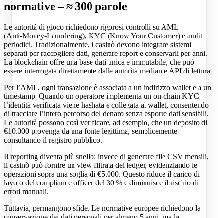
normative – ≈ 300 parole
Le autorità di gioco richiedono rigorosi controlli su AML
(Anti‑Money‑Laundering), KYC (Know Your Customer) e audit
periodici. Tradizionalmente, i casinò devono integrare sistemi
separati per raccogliere dati, generare report e conservarli per anni.
La blockchain offre una base dati unica e immutabile, che può
essere interrogata direttamente dalle autorità mediante API di lettura.
Per l’AML, ogni transazione è associata a un indirizzo wallet e a un
timestamp. Quando un operatore implementa un on‑chain KYC,
l’identità verificata viene hashata e collegata al wallet, consentendo
di tracciare l’intero percorso del denaro senza esporre dati sensibili.
Le autorità possono così verificare, ad esempio, che un deposito di
€10.000 provenga da una fonte legittima, semplicemente
consultando il registro pubblico.
Il reporting diventa più snello: invece di generare file CSV mensili,
il casinò può fornire un view filtrata del ledger, evidenziando le
operazioni sopra una soglia di €5.000. Questo riduce il carico di
lavoro del compliance officer del 30 % e diminuisce il rischio di
errori manuali.
Tuttavia, permangono sfide. Le normative europee richiedono la
conservazione dei dati personali per almeno 5 anni, ma la