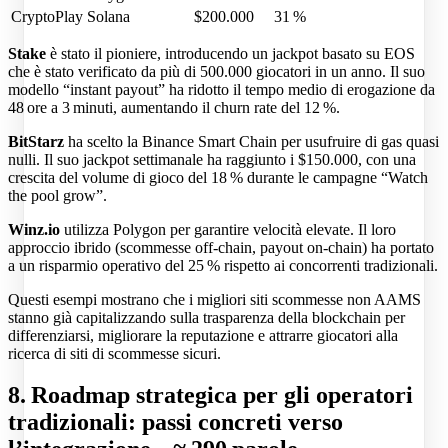
CryptoPlay
Solana
$200.000
31 %
Stake
è stato il pioniere, introducendo un jackpot basato su EOS
che è stato verificato da più di 500.000 giocatori in un anno. Il suo
modello “instant payout” ha ridotto il tempo medio di erogazione da
48 ore a 3 minuti, aumentando il churn rate del 12 %.
BitStarz
ha scelto la Binance Smart Chain per usufruire di gas quasi
nulli. Il suo jackpot settimanale ha raggiunto i $150.000, con una
crescita del volume di gioco del 18 % durante le campagne “Watch
the pool grow”.
Winz.io
utilizza Polygon per garantire velocità elevate. Il loro
approccio ibrido (scommesse off‑chain, payout on‑chain) ha portato
a un risparmio operativo del 25 % rispetto ai concorrenti tradizionali.
Questi esempi mostrano che i migliori siti scommesse non AAMS
stanno già capitalizzando sulla trasparenza della blockchain per
differenziarsi, migliorare la reputazione e attrarre giocatori alla
ricerca di siti di scommesse sicuri.
8. Roadmap strategica per gli operatori
tradizionali: passi concreti verso