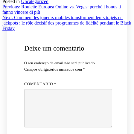
Posted in
Uncategorized
Navegação
Previous:
Roulette Europea Online vs. Vegas: perché i bonus ti
fanno vincere di più
de
Next:
Comment les joueurs mobiles transforment leurs trajets en
artigos
jackpots : le rôle décisif des programmes de fidélité pendant le Black
Friday
Deixe um comentário
O seu endereço de email não será publicado.
Campos obrigatórios marcados com
*
COMENTÁRIO
*