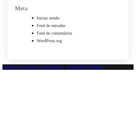
Meta
Iniciar sessão
Feed de entradas
Feed de comentários
WordPress.org
Proudly powered by WordPress
|
PopularFX Theme