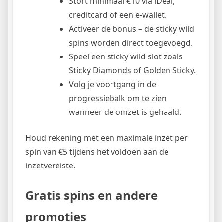
Stort minimaal €10 via iDeal,
creditcard of een e‑wallet.
Activeer de bonus – de sticky wild
spins worden direct toegevoegd.
Speel een sticky wild slot zoals
Sticky Diamonds of Golden Sticky.
Volg je voortgang in de
progressiebalk om te zien
wanneer de omzet is gehaald.
Houd rekening met een maximale inzet per
spin van €5 tijdens het voldoen aan de
inzetvereiste.
Gratis spins en andere
promoties