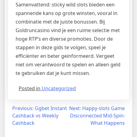
Samenvattend: sticky wild slots bieden een
spannende kans op grote winsten, vooral in
combinatie met de juiste bonussen. Bij
Goldruncasino vind je een ruime selectie met
hoge RTP’s en diverse promoties. Door de
stappen in deze gids te volgen, speel je
efficiënter en beter geïnformeerd. Vergeet
niet om verantwoord te spelen en alleen geld
te gebruiken dat je kunt missen.
Posted in
Uncategorized
Navegação
Previous:
Ggbet Instant
Next:
Happy-slots Game
Cashback vs Weekly
Disconnected Mid-Spin:
de
Cashback
What Happens
artigos