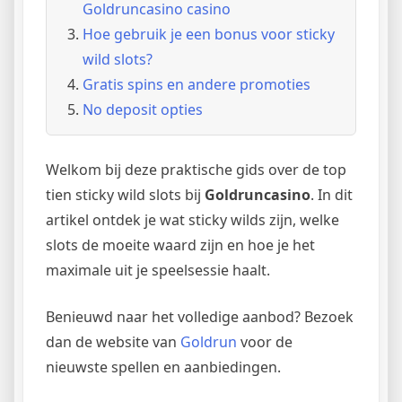
Goldruncasino casino
Hoe gebruik je een bonus voor sticky
wild slots?
Gratis spins en andere promoties
No deposit opties
Welkom bij deze praktische gids over de top
tien sticky wild slots bij
Goldruncasino
. In dit
artikel ontdek je wat sticky wilds zijn, welke
slots de moeite waard zijn en hoe je het
maximale uit je speelsessie haalt.
Benieuwd naar het volledige aanbod? Bezoek
dan de website van
Goldrun
voor de
nieuwste spellen en aanbiedingen.