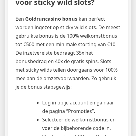
voor sticky wild slots?
Een
Goldruncasino bonus
kan perfect
worden ingezet op sticky wild slots. De meest
gebruikte bonus is de 100% welkomstbonus
tot €500 met een minimale storting van €10.
De inzetvereiste bedraagt 35x het
bonusbedrag en 40x de gratis spins. Slots
met sticky wilds tellen doorgaans voor 100%
mee aan de omzetvoorwaarden. Zo gebruik
je de bonus stapsgewijs:
Log in op je account en ga naar
de pagina “Promoties”.
Selecteer de welkomstbonus en
voer de bijbehorende code in.