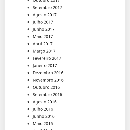
Outubro 2017
Setembro 2017
Agosto 2017
Julho 2017
Junho 2017
Maio 2017
Abril 2017
Março 2017
Fevereiro 2017
Janeiro 2017
Dezembro 2016
Novembro 2016
Outubro 2016
Setembro 2016
Agosto 2016
Julho 2016
Junho 2016
Maio 2016