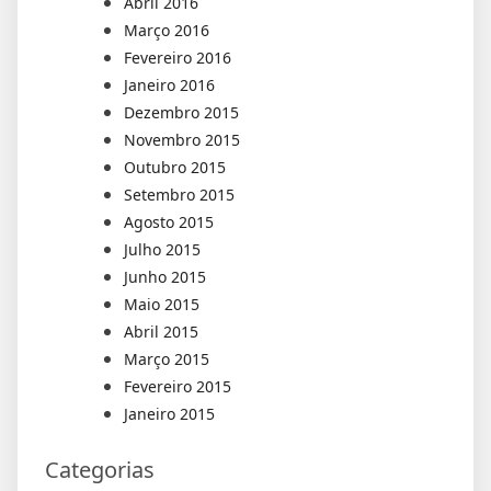
Abril 2016
Março 2016
Fevereiro 2016
Janeiro 2016
Dezembro 2015
Novembro 2015
Outubro 2015
Setembro 2015
Agosto 2015
Julho 2015
Junho 2015
Maio 2015
Abril 2015
Março 2015
Fevereiro 2015
Janeiro 2015
Categorias