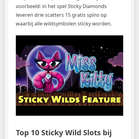
voorbeeld: in het spel Sticky Diamonds
leveren drie scatters 15 gratis spins op
waarbij alle wildsymbolen sticky worden.
Top 10 Sticky Wild Slots bij