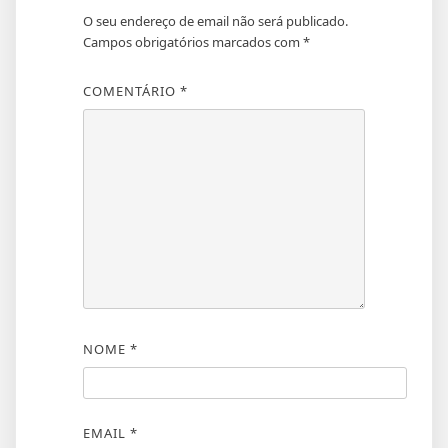
O seu endereço de email não será publicado.
Campos obrigatórios marcados com
*
COMENTÁRIO
*
NOME
*
EMAIL
*