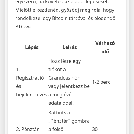
egyszerű, ha követed az alábbi lépéseket.
Mielőtt elkezdenéd, győződj meg róla, hogy
rendelkezel egy Bitcoin tárcával és elegendő
BTC-vel.
Várható
Lépés
Leírás
idő
Hozz létre egy
1.
fiókot a
Regisztráció
Grandcasinón,
1-2 perc
és
vagy jelentkezz be
bejelentkezés
a meglévő
adataiddal.
Kattints a
„Pénztár” gombra
2. Pénztár
a felső
30