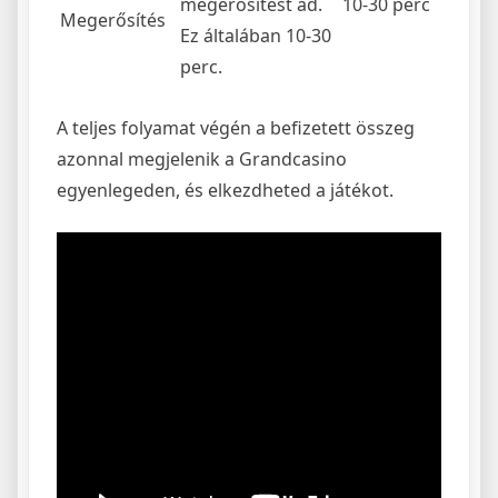
megerősítést ad.
10-30 perc
Megerősítés
Ez általában 10-30
perc.
A teljes folyamat végén a befizetett összeg
azonnal megjelenik a Grandcasino
egyenlegeden, és elkezdheted a játékot.