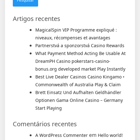
Artigos recentes
MagicalSpin VIP Programme expliqué :
niveaux, récompenses et avantages
Partnerstvá a sponzorstvá Casino Rewards
What Payment Method Acting Be Usable At
DreamPH Casino pokerstars-casino-
bonus.org developed market Play Instantly
Best Live Dealer Casinos Casino Kingamo ◦
Commonwealth of Australia Play & Claim
Brett Einsatz Und Aufhalten Geldhändler
Optionen Gama Online Casino – Germany
Start Playing
Comentários recentes
em
A WordPress Commenter
Hello world!