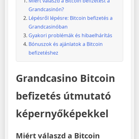
Miért válaszd a Bitcoin befizetést a
Grandcasinón?
Lépésről lépésre: Bitcoin befizetés a
Grandcasinóban
Gyakori problémák és hibaelhárítás
Bónuszok és ajánlatok a Bitcoin
befizetéshez
Grandcasino Bitcoin
befizetés útmutató
képernyőképekkel
Miért válaszd a Bitcoin