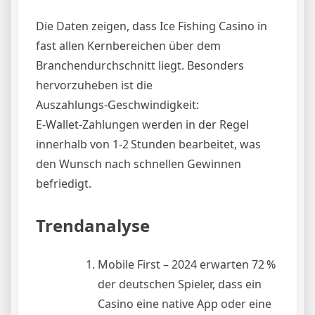
Die Daten zeigen, dass Ice Fishing Casino in
fast allen Kernbereichen über dem
Branchendurchschnitt liegt. Besonders
hervorzuheben ist die
Auszahlungs‑Geschwindigkeit:
E‑Wallet‑Zahlungen werden in der Regel
innerhalb von 1‑2 Stunden bearbeitet, was
den Wunsch nach schnellen Gewinnen
befriedigt.
Trendanalyse
Mobile First – 2024 erwarten 72 %
der deutschen Spieler, dass ein
Casino eine native App oder eine