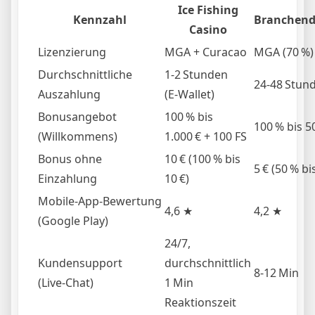
Ice Fishing
Kennzahl
Branchend
Casino
Lizenzierung
MGA + Curacao
MGA (70 %)
Durchschnittliche
1‑2 Stunden
24‑48 Stun
Auszahlung
(E‑Wallet)
Bonusangebot
100 % bis
100 % bis 5
(Willkommens)
1.000 € + 100 FS
Bonus ohne
10 € (100 % bis
5 € (50 % bis
Einzahlung
10 €)
Mobile‑App‑Bewertung
4,6 ★
4,2 ★
(Google Play)
24/7,
Kundensupport
durchschnittlich
8‑12 Min
(Live‑Chat)
1 Min
Reaktionszeit