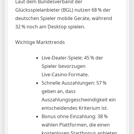
Laut dem Bundesverband der
Glücksspielanbieter (BGL) nutzen 68 % der
deutschen Spieler mobile Geräte, während
32 % noch am Desktop spielen.
Wichtige Markttrends
Live‑Dealer‑Spiele: 45 % der
Spieler bevorzugen
Live‑Casino‑Formate.
Schnelle Auszahlungen: 57 %
geben an, dass
Auszahlungsgeschwindigkeit ein
entscheidendes Kriterium ist.
Bonus ohne Einzahlung: 38 %
wählen Plattformen, die einen
kostenlosen Startbonus anbieten.