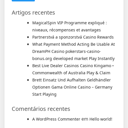
Artigos recentes
MagicalSpin VIP Programme expliqué :
niveaux, récompenses et avantages
Partnerstvá a sponzorstvá Casino Rewards
What Payment Method Acting Be Usable At
DreamPH Casino pokerstars-casino-
bonus.org developed market Play Instantly
Best Live Dealer Casinos Casino Kingamo ◦
Commonwealth of Australia Play & Claim
Brett Einsatz Und Aufhalten Geldhändler
Optionen Gama Online Casino – Germany
Start Playing
Comentários recentes
em
A WordPress Commenter
Hello world!