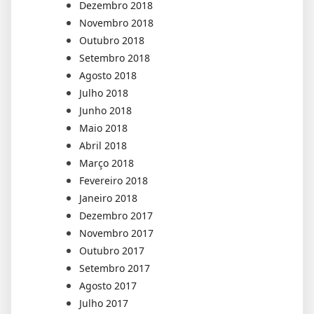
Dezembro 2018
Novembro 2018
Outubro 2018
Setembro 2018
Agosto 2018
Julho 2018
Junho 2018
Maio 2018
Abril 2018
Março 2018
Fevereiro 2018
Janeiro 2018
Dezembro 2017
Novembro 2017
Outubro 2017
Setembro 2017
Agosto 2017
Julho 2017