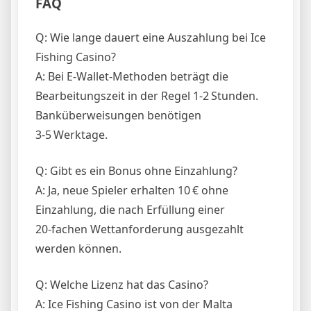
FAQ
Q: Wie lange dauert eine Auszahlung bei Ice
Fishing Casino?
A: Bei E‑Wallet‑Methoden beträgt die
Bearbeitungszeit in der Regel 1‑2 Stunden.
Banküberweisungen benötigen
3‑5 Werktage.
Q: Gibt es ein Bonus ohne Einzahlung?
A: Ja, neue Spieler erhalten 10 € ohne
Einzahlung, die nach Erfüllung einer
20‑fachen Wettanforderung ausgezahlt
werden können.
Q: Welche Lizenz hat das Casino?
A: Ice Fishing Casino ist von der Malta