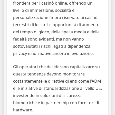
frontiera per i casinò online, offrendo un
livello di immersione, socialità e
personalizzazione finora riservato ai casinò
terrestri di lusso. Le opportunità di aumento
del tempo di gioco, della spesa media e della
fedeltà sono evidenti, ma non vanno
sottovalutati i rischi legati a dipendenza,
privacy e normative ancora in evoluzione.
Gli operatori che desiderano capitalizzare su
questa tendenza devono monitorare
costantemente le direttive di enti come l’ADM
e le iniziative di standardizzazione a livello UE,
investendo in soluzioni di sicurezza
biometriche e in partnership con fornitori di
hardware.