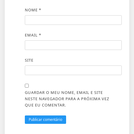
NOME
*
EMAIL
*
SITE
GUARDAR O MEU NOME, EMAIL E SITE
NESTE NAVEGADOR PARA A PRÓXIMA VEZ
QUE EU COMENTAR.