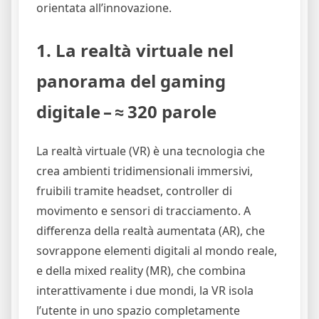
orientata all’innovazione.
1. La realtà virtuale nel
panorama del gaming
digitale – ≈ 320 parole
La realtà virtuale (VR) è una tecnologia che
crea ambienti tridimensionali immersivi,
fruibili tramite headset, controller di
movimento e sensori di tracciamento. A
differenza della realtà aumentata (AR), che
sovrappone elementi digitali al mondo reale,
e della mixed reality (MR), che combina
interattivamente i due mondi, la VR isola
l’utente in uno spazio completamente