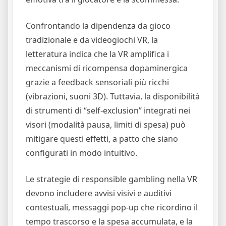
Confrontando la dipendenza da gioco
tradizionale e da videogiochi VR, la
letteratura indica che la VR amplifica i
meccanismi di ricompensa dopaminergica
grazie a feedback sensoriali più ricchi
(vibrazioni, suoni 3D). Tuttavia, la disponibilità
di strumenti di “self‑exclusion” integrati nei
visori (modalità pausa, limiti di spesa) può
mitigare questi effetti, a patto che siano
configurati in modo intuitivo.
Le strategie di responsible gambling nella VR
devono includere avvisi visivi e auditivi
contestuali, messaggi pop‑up che ricordino il
tempo trascorso e la spesa accumulata, e la