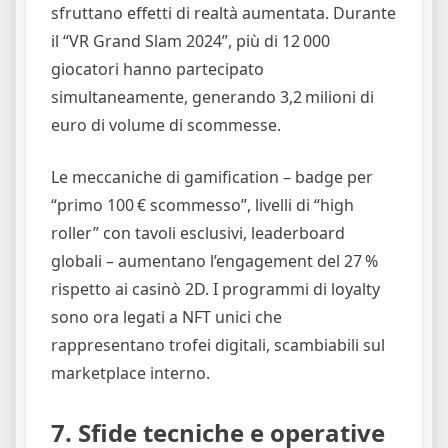
sfruttano effetti di realtà aumentata. Durante
il “VR Grand Slam 2024”, più di 12 000
giocatori hanno partecipato
simultaneamente, generando 3,2 milioni di
euro di volume di scommesse.
Le meccaniche di gamification – badge per
“primo 100 € scommesso”, livelli di “high
roller” con tavoli esclusivi, leaderboard
globali – aumentano l’engagement del 27 %
rispetto ai casinò 2D. I programmi di loyalty
sono ora legati a NFT unici che
rappresentano trofei digitali, scambiabili sul
marketplace interno.
7. Sfide tecniche e operative