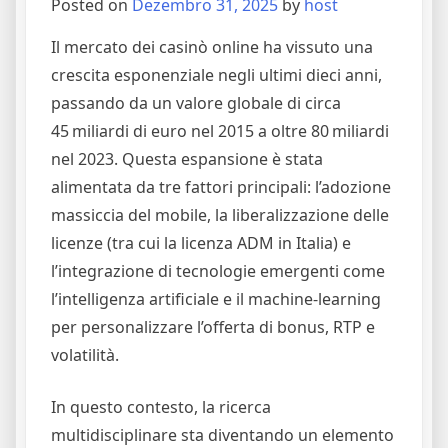
Posted on
Dezembro 31, 2025
by
host
Il mercato dei casinò online ha vissuto una
crescita esponenziale negli ultimi dieci anni,
passando da un valore globale di circa
45 miliardi di euro nel 2015 a oltre 80 miliardi
nel 2023. Questa espansione è stata
alimentata da tre fattori principali: l’adozione
massiccia del mobile, la liberalizzazione delle
licenze (tra cui la licenza ADM in Italia) e
l’integrazione di tecnologie emergenti come
l’intelligenza artificiale e il machine‑learning
per personalizzare l’offerta di bonus, RTP e
volatilità.
In questo contesto, la ricerca
multidisciplinare sta diventando un elemento