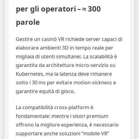
per gli operatori – ≈ 300
parole
Gestire un casinò VR richiede server capaci di
elaborare ambienti 3D in tempo reale per
migliaia di utenti simultanei. La scalabilità è
garantita da architetture micro‑servizio su
Kubernetes, ma la latenza deve rimanere
sotto i 30 ms per evitare motion‑sickness e
garantire equità di gioco.
La compatibilità cross‑platform è
fondamentale: mentre i visori premium
offrono la migliore esperienza, è necessario
supportare anche soluzioni “mobile‑VR”