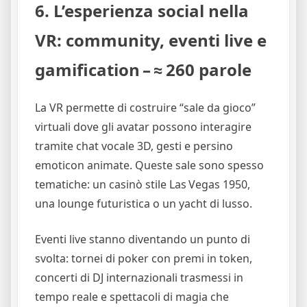
6. L’esperienza social nella
VR: community, eventi live e
gamification – ≈ 260 parole
La VR permette di costruire “sale da gioco”
virtuali dove gli avatar possono interagire
tramite chat vocale 3D, gesti e persino
emoticon animate. Queste sale sono spesso
tematiche: un casinò stile Las Vegas 1950,
una lounge futuristica o un yacht di lusso.
Eventi live stanno diventando un punto di
svolta: tornei di poker con premi in token,
concerti di DJ internazionali trasmessi in
tempo reale e spettacoli di magia che