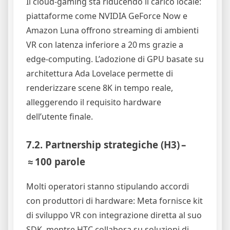
Il cloud‑gaming sta riducendo il carico locale:
piattaforme come NVIDIA GeForce Now e
Amazon Luna offrono streaming di ambienti
VR con latenza inferiore a 20 ms grazie a
edge‑computing. L’adozione di GPU basate su
architettura Ada Lovelace permette di
renderizzare scene 8K in tempo reale,
alleggerendo il requisito hardware
dell’utente finale.
7.2. Partnership strategiche (H3) –
≈ 100 parole
Molti operatori stanno stipulando accordi
con produttori di hardware: Meta fornisce kit
di sviluppo VR con integrazione diretta al suo
SDK, mentre HTC collabora su soluzioni di