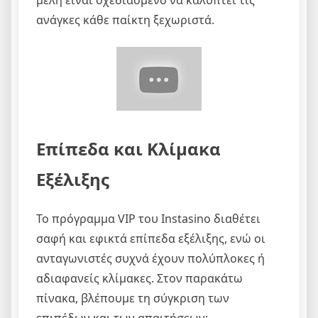
μέλη είναι σχεδιασμένο να καλύπτει τις
ανάγκες κάθε παίκτη ξεχωριστά.
Επίπεδα και Κλίμακα
Εξέλιξης
Το πρόγραμμα VIP του Instasino διαθέτει
σαφή και εφικτά επίπεδα εξέλιξης, ενώ οι
ανταγωνιστές συχνά έχουν πολύπλοκες ή
αδιαφανείς κλίμακες. Στον παρακάτω
πίνακα, βλέπουμε τη σύγκριση των