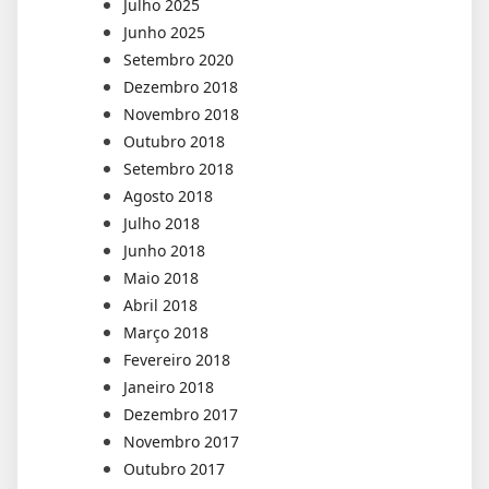
Julho 2025
Junho 2025
Setembro 2020
Dezembro 2018
Novembro 2018
Outubro 2018
Setembro 2018
Agosto 2018
Julho 2018
Junho 2018
Maio 2018
Abril 2018
Março 2018
Fevereiro 2018
Janeiro 2018
Dezembro 2017
Novembro 2017
Outubro 2017