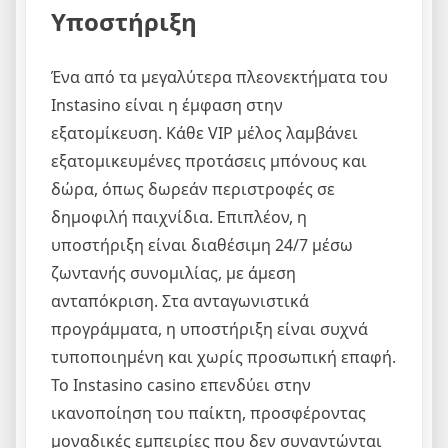
Υποστήριξη
Ένα από τα μεγαλύτερα πλεονεκτήματα του
Instasino είναι η έμφαση στην
εξατομίκευση. Κάθε VIP μέλος λαμβάνει
εξατομικευμένες προτάσεις μπόνους και
δώρα, όπως δωρεάν περιστροφές σε
δημοφιλή παιχνίδια. Επιπλέον, η
υποστήριξη είναι διαθέσιμη 24/7 μέσω
ζωντανής συνομιλίας, με άμεση
ανταπόκριση. Στα ανταγωνιστικά
προγράμματα, η υποστήριξη είναι συχνά
τυποποιημένη και χωρίς προσωπική επαφή.
Το Instasino casino επενδύει στην
ικανοποίηση του παίκτη, προσφέροντας
μοναδικές εμπειρίες που δεν συναντώνται