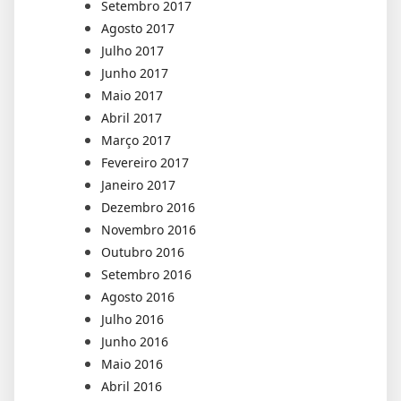
Setembro 2017
Agosto 2017
Julho 2017
Junho 2017
Maio 2017
Abril 2017
Março 2017
Fevereiro 2017
Janeiro 2017
Dezembro 2016
Novembro 2016
Outubro 2016
Setembro 2016
Agosto 2016
Julho 2016
Junho 2016
Maio 2016
Abril 2016