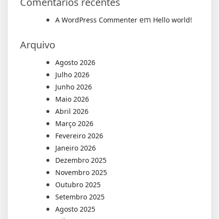
Comentários recentes
em
A WordPress Commenter
Hello world!
Arquivo
Agosto 2026
Julho 2026
Junho 2026
Maio 2026
Abril 2026
Março 2026
Fevereiro 2026
Janeiro 2026
Dezembro 2025
Novembro 2025
Outubro 2025
Setembro 2025
Agosto 2025