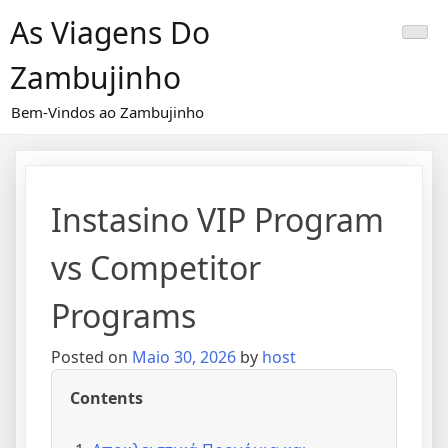
Skip
As Viagens Do
to
content
Zambujinho
Bem-Vindos ao Zambujinho
Instasino VIP Program
vs Competitor
Programs
Posted on
Maio 30, 2026
by
host
Contents