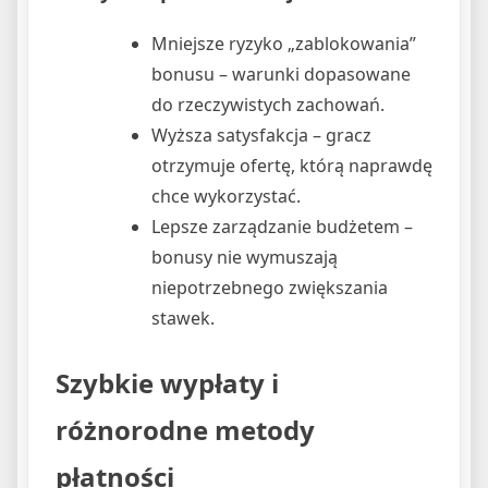
Mniejsze ryzyko „zablokowania”
bonusu – warunki dopasowane
do rzeczywistych zachowań.
Wyższa satysfakcja – gracz
otrzymuje ofertę, którą naprawdę
chce wykorzystać.
Lepsze zarządzanie budżetem –
bonusy nie wymuszają
niepotrzebnego zwiększania
stawek.
Szybkie wypłaty i
różnorodne metody
płatności