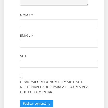
NOME
*
EMAIL
*
SITE
GUARDAR O MEU NOME, EMAIL E SITE
NESTE NAVEGADOR PARA A PRÓXIMA VEZ
QUE EU COMENTAR.