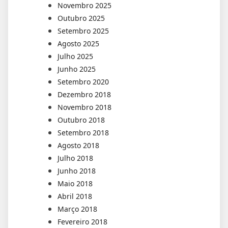
Novembro 2025
Outubro 2025
Setembro 2025
Agosto 2025
Julho 2025
Junho 2025
Setembro 2020
Dezembro 2018
Novembro 2018
Outubro 2018
Setembro 2018
Agosto 2018
Julho 2018
Junho 2018
Maio 2018
Abril 2018
Março 2018
Fevereiro 2018