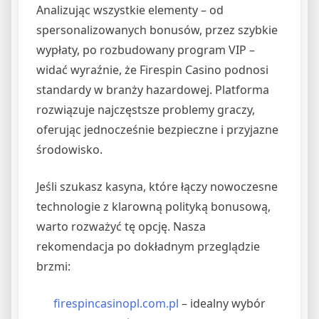
Analizując wszystkie elementy – od
spersonalizowanych bonusów, przez szybkie
wypłaty, po rozbudowany program VIP –
widać wyraźnie, że Firespin Casino podnosi
standardy w branży hazardowej. Platforma
rozwiązuje najczęstsze problemy graczy,
oferując jednocześnie bezpieczne i przyjazne
środowisko.
Jeśli szukasz kasyna, które łączy nowoczesne
technologie z klarowną polityką bonusową,
warto rozważyć tę opcję. Nasza
rekomendacja po dokładnym przeglądzie
brzmi:
firespincasinopl.com.pl
– idealny wybór