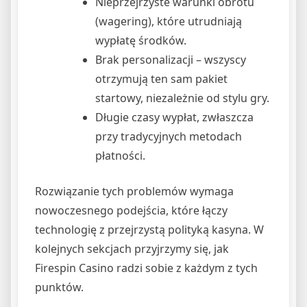
Nieprzejrzyste warunki obrotu
(wagering), które utrudniają
wypłatę środków.
Brak personalizacji – wszyscy
otrzymują ten sam pakiet
startowy, niezależnie od stylu gry.
Długie czasy wypłat, zwłaszcza
przy tradycyjnych metodach
płatności.
Rozwiązanie tych problemów wymaga
nowoczesnego podejścia, które łączy
technologię z przejrzystą polityką kasyna. W
kolejnych sekcjach przyjrzymy się, jak
Firespin Casino radzi sobie z każdym z tych
punktów.