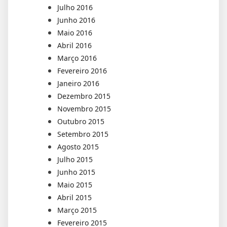
Julho 2016
Junho 2016
Maio 2016
Abril 2016
Março 2016
Fevereiro 2016
Janeiro 2016
Dezembro 2015
Novembro 2015
Outubro 2015
Setembro 2015
Agosto 2015
Julho 2015
Junho 2015
Maio 2015
Abril 2015
Março 2015
Fevereiro 2015