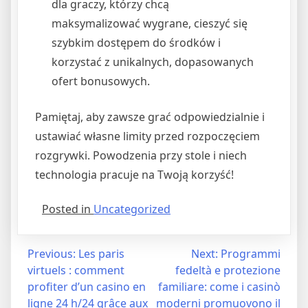
dla graczy, którzy chcą
maksymalizować wygrane, cieszyć się
szybkim dostępem do środków i
korzystać z unikalnych, dopasowanych
ofert bonusowych.
Pamiętaj, aby zawsze grać odpowiedzialnie i
ustawiać własne limity przed rozpoczęciem
rozgrywki. Powodzenia przy stole i niech
technologia pracuje na Twoją korzyść!
Posted in
Uncategorized
Navegação
Previous:
Les paris
Next:
Programmi
virtuels : comment
fedeltà e protezione
de
profiter d’un casino en
familiare: come i casinò
artigos
ligne 24 h/24 grâce aux
moderni promuovono il