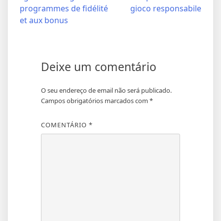
programmes de fidélité
gioco responsabile
et aux bonus
Deixe um comentário
O seu endereço de email não será publicado.
Campos obrigatórios marcados com
*
COMENTÁRIO
*