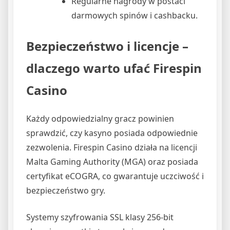
Regularne nagrody w postaci
darmowych spinów i cashbacku.
Bezpieczeństwo i licencje –
dlaczego warto ufać Firespin
Casino
Każdy odpowiedzialny gracz powinien
sprawdzić, czy kasyno posiada odpowiednie
zezwolenia. Firespin Casino działa na licencji
Malta Gaming Authority (MGA) oraz posiada
certyfikat eCOGRA, co gwarantuje uczciwość i
bezpieczeństwo gry.
Systemy szyfrowania SSL klasy 256‑bit