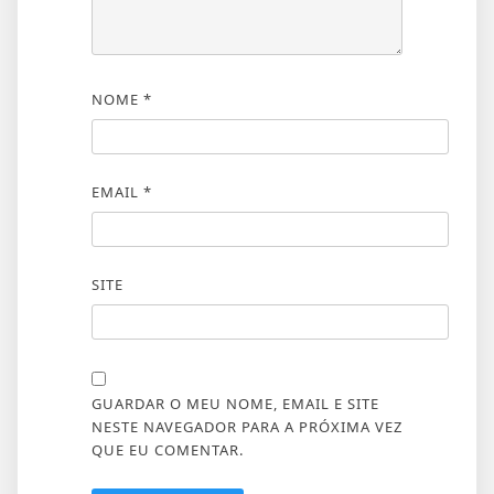
NOME
*
EMAIL
*
SITE
GUARDAR O MEU NOME, EMAIL E SITE
NESTE NAVEGADOR PARA A PRÓXIMA VEZ
QUE EU COMENTAR.