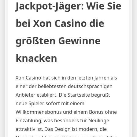
Jackpot-Jäger: Wie Sie
bei Xon Casino die
größten Gewinne
knacken
Xon Casino hat sich in den letzten Jahren als
einer der beliebtesten deutschsprachigen
Anbieter etabliert. Die Startseite begrüßt
neue Spieler sofort mit einem
Willkommensbonus und einem Bonus ohne
Einzahlung, was besonders für Neulinge
attraktiv ist. Das Design ist modern, die