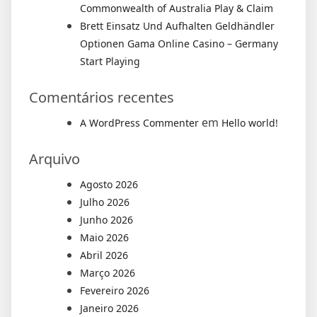
Commonwealth of Australia Play & Claim
Brett Einsatz Und Aufhalten Geldhändler
Optionen Gama Online Casino – Germany
Start Playing
Comentários recentes
em
A WordPress Commenter
Hello world!
Arquivo
Agosto 2026
Julho 2026
Junho 2026
Maio 2026
Abril 2026
Março 2026
Fevereiro 2026
Janeiro 2026