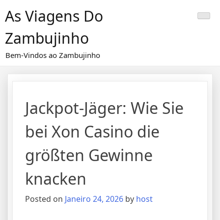
Skip
As Viagens Do
to
content
Zambujinho
Bem-Vindos ao Zambujinho
Jackpot-Jäger: Wie Sie
bei Xon Casino die
größten Gewinne
knacken
Posted on
Janeiro 24, 2026
by
host