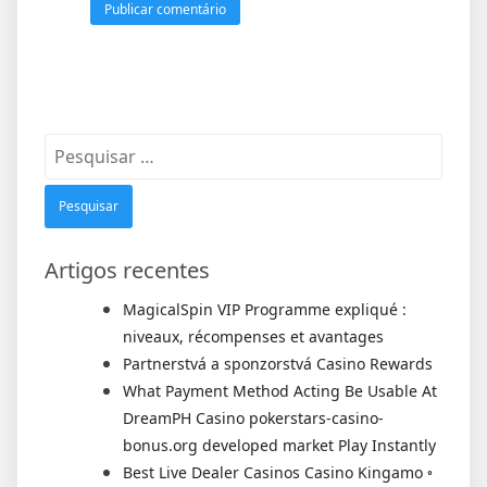
Pesquisar
por:
Artigos recentes
MagicalSpin VIP Programme expliqué :
niveaux, récompenses et avantages
Partnerstvá a sponzorstvá Casino Rewards
What Payment Method Acting Be Usable At
DreamPH Casino pokerstars-casino-
bonus.org developed market Play Instantly
Best Live Dealer Casinos Casino Kingamo ◦