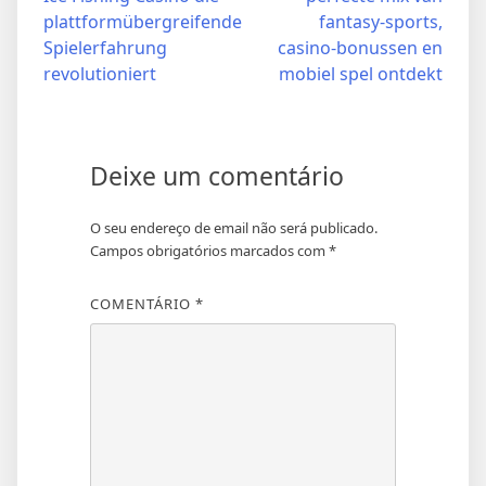
artigos
plattformübergreifende
fantasy‑sports,
Spielerfahrung
casino‑bonussen en
revolutioniert
mobiel spel ontdekt
Deixe um comentário
O seu endereço de email não será publicado.
Campos obrigatórios marcados com
*
COMENTÁRIO
*