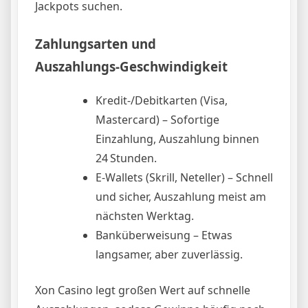
Jackpots suchen.
Zahlungsarten und
Auszahlungs‑Geschwindigkeit
Kredit‑/Debitkarten (Visa,
Mastercard) – Sofortige
Einzahlung, Auszahlung binnen
24 Stunden.
E‑Wallets (Skrill, Neteller) – Schnell
und sicher, Auszahlung meist am
nächsten Werktag.
Banküberweisung – Etwas
langsamer, aber zuverlässig.
Xon Casino legt großen Wert auf schnelle