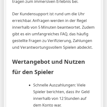
tragen zum immersiven Erlebnis bei.
Der Kundensupport ist rund um die Uhr
erreichbar. Anfragen werden in der Regel
innerhalb von 5 Minuten beantwortet. Zudem
gibt es ein umfangreiches FAQ, das häufig
gestellte Fragen zu Verifizierung, Zahlungen
und Verantwortungsvollem Spielen abdeckt.
Wertangebot und Nutzen
für den Spieler
Schnelle Auszahlungen: Viele
Spieler berichten, dass ihr Geld
innerhalb von 12 Stunden auf
dem Konto war.