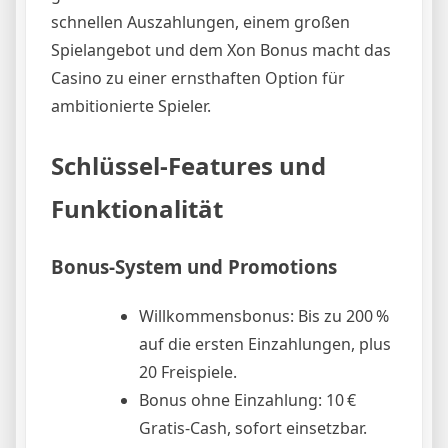
schnellen Auszahlungen, einem großen
Spielangebot und dem Xon Bonus macht das
Casino zu einer ernsthaften Option für
ambitionierte Spieler.
Schlüssel‑Features und
Funktionalität
Bonus‑System und Promotions
Willkommensbonus: Bis zu 200 %
auf die ersten Einzahlungen, plus
20 Freispiele.
Bonus ohne Einzahlung: 10 €
Gratis‑Cash, sofort einsetzbar.