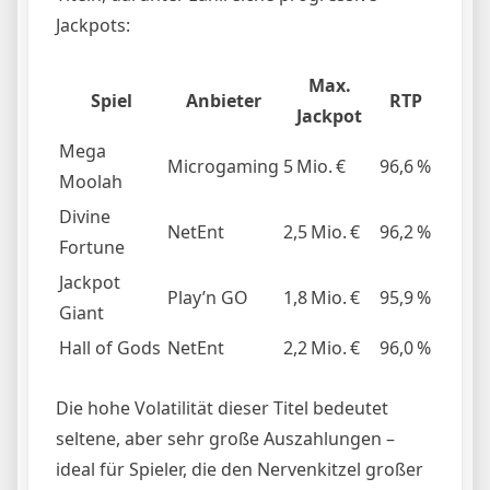
Jackpots:
Max.
Spiel
Anbieter
RTP
Jackpot
Mega
Microgaming
5 Mio. €
96,6 %
Moolah
Divine
NetEnt
2,5 Mio. €
96,2 %
Fortune
Jackpot
Play’n GO
1,8 Mio. €
95,9 %
Giant
Hall of Gods
NetEnt
2,2 Mio. €
96,0 %
Die hohe Volatilität dieser Titel bedeutet
seltene, aber sehr große Auszahlungen –
ideal für Spieler, die den Nervenkitzel großer