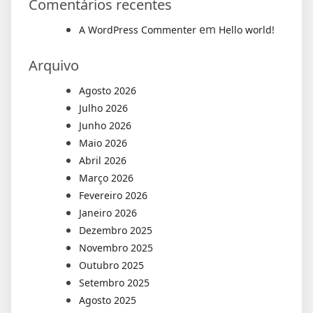
Comentários recentes
em
A WordPress Commenter
Hello world!
Arquivo
Agosto 2026
Julho 2026
Junho 2026
Maio 2026
Abril 2026
Março 2026
Fevereiro 2026
Janeiro 2026
Dezembro 2025
Novembro 2025
Outubro 2025
Setembro 2025
Agosto 2025