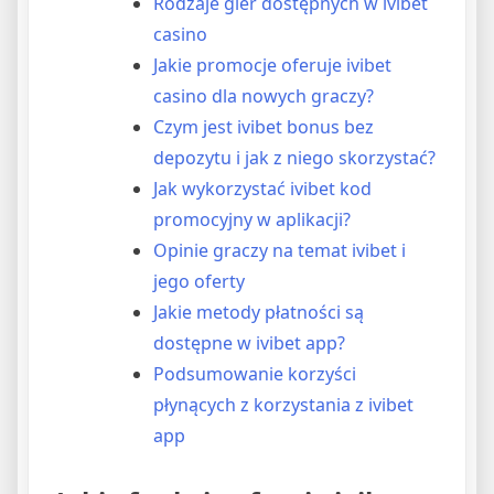
Rodzaje gier dostępnych w ivibet
casino
Jakie promocje oferuje ivibet
casino dla nowych graczy?
Czym jest ivibet bonus bez
depozytu i jak z niego skorzystać?
Jak wykorzystać ivibet kod
promocyjny w aplikacji?
Opinie graczy na temat ivibet i
jego oferty
Jakie metody płatności są
dostępne w ivibet app?
Podsumowanie korzyści
płynących z korzystania z ivibet
app