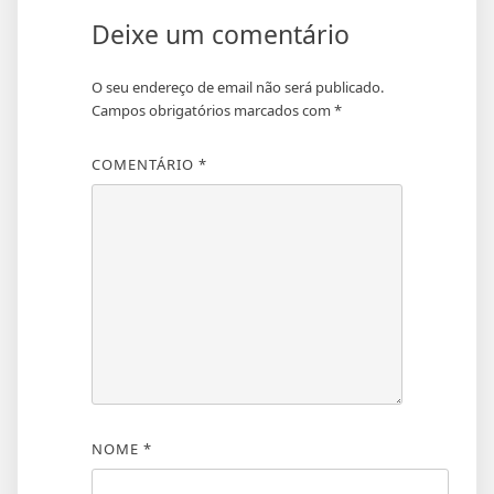
Deixe um comentário
O seu endereço de email não será publicado.
Campos obrigatórios marcados com
*
COMENTÁRIO
*
NOME
*