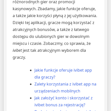
różnorodnych gier oraz promocji
kasynowych. Zbadamy, jakie funkcje oferuje,
a także jakie korzyści płyną z jej użytkowania.
Dzięki tej aplikacji, gracze mogą korzystać z
atrakcyjnych bonusów, a także z łatwego
dostępu do ulubionych gier w dowolnym
miejscu i czasie. Zobaczmy, co sprawia, że
ivibet
jest tak atrakcyjnym wyborem dla
graczy.
Jakie funkcje oferuje ivibet app
dla graczy?
Zalety korzystania z ivibet app na
urządzeniach mobilnych
Jak założyć konto i skorzystać z
ivibet bonus za rejestrację?