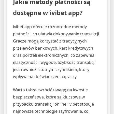
Jakie metody płatności są
dostępne w ivibet app?
ivibet app oferuje różnorodne metody
płatności, co ułatwia dokonywanie transakcji.
Gracze mogą korzystać z tradycyjnych
przelewów bankowych, kart kredytowych
oraz portfeli elektronicznych, co zapewnia
elastyczność i wygodę. Szybkość transakcji
jest również istotnym czynnikiem, który
wpływa na doświadczenia graczy.
Warto także zwrócić uwagę na kwestie
bezpieczeństwa, które są kluczowe w
przypadku transakcji online. ivibet stosuje
najnowsze technologie szyfrowania, co