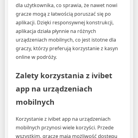
dla użytkownika, co sprawia, że nawet nowi
gracze mogą z łatwością poruszać się po
aplikacji. Dzięki responsywnej konstrukcji,
aplikacja działa płynnie na różnych
urządzeniach mobilnych, co jest istotne dla
graczy, którzy preferują korzystanie z kasyn
online w podróży.
Zalety korzystania z ivibet
app na urządzeniach
mobilnych
Korzystanie z ivibet app na urządzeniach
mobilnych przynosi wiele korzyści. Przede
wszystkim, gracze mają możliwość dostępu