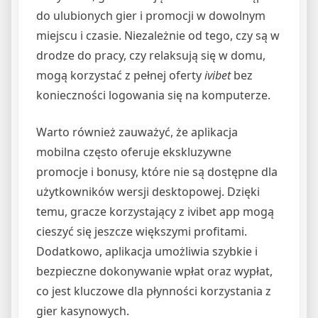
do ulubionych gier i promocji w dowolnym
miejscu i czasie. Niezależnie od tego, czy są w
drodze do pracy, czy relaksują się w domu,
mogą korzystać z pełnej oferty
ivibet
bez
konieczności logowania się na komputerze.
Warto również zauważyć, że aplikacja
mobilna często oferuje ekskluzywne
promocje i bonusy, które nie są dostępne dla
użytkowników wersji desktopowej. Dzięki
temu, gracze korzystający z ivibet app mogą
cieszyć się jeszcze większymi profitami.
Dodatkowo, aplikacja umożliwia szybkie i
bezpieczne dokonywanie wpłat oraz wypłat,
co jest kluczowe dla płynności korzystania z
gier kasynowych.