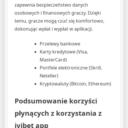
zapewnia bezpieczeństwo danych
osobowych i finansowych graczy. Dzięki
temu, gracze mogą czuć się komfortowo,
dokonując wpłat i wypłat w aplikacji.
Przelewy bankowe
Karty kredytowe (Visa,
MasterCard)
Portfele elektroniczne (Skrill,
Neteller)
Kryptowaluty (Bitcoin, Ethereum)
Podsumowanie korzyści
płynących z korzystania z
ivibet app