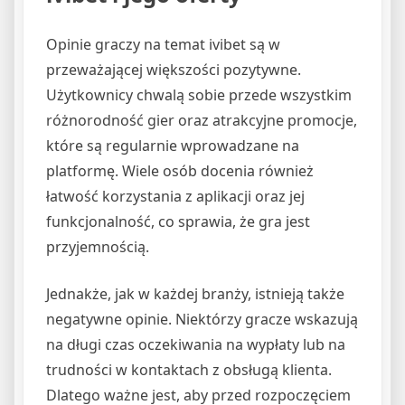
Opinie graczy na temat ivibet są w
przeważającej większości pozytywne.
Użytkownicy chwalą sobie przede wszystkim
różnorodność gier oraz atrakcyjne promocje,
które są regularnie wprowadzane na
platformę. Wiele osób docenia również
łatwość korzystania z aplikacji oraz jej
funkcjonalność, co sprawia, że gra jest
przyjemnością.
Jednakże, jak w każdej branży, istnieją także
negatywne opinie. Niektórzy gracze wskazują
na długi czas oczekiwania na wypłaty lub na
trudności w kontaktach z obsługą klienta.
Dlatego ważne jest, aby przed rozpoczęciem