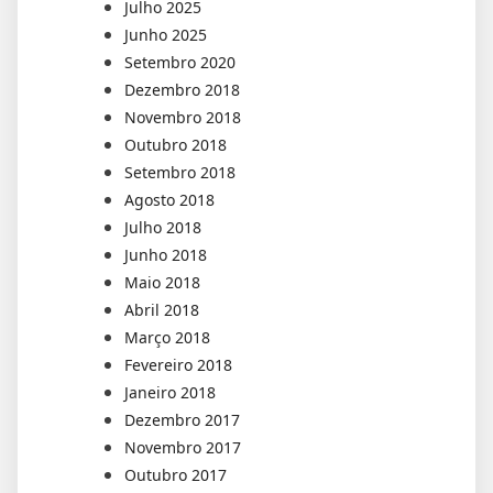
Julho 2025
Junho 2025
Setembro 2020
Dezembro 2018
Novembro 2018
Outubro 2018
Setembro 2018
Agosto 2018
Julho 2018
Junho 2018
Maio 2018
Abril 2018
Março 2018
Fevereiro 2018
Janeiro 2018
Dezembro 2017
Novembro 2017
Outubro 2017