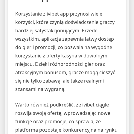
Korzystanie z ivibet app przynosi wiele
korzyści, które czynią doświadczenie graczy
bardziej satysfakcjonującym. Przede
wszystkim, aplikacja zapewnia łatwy dostęp
do gier i promocji, co pozwala na wygodne
korzystanie z oferty kasyna w dowolnym
miejscu. Dzięki różnorodności gier oraz
atrakcyjnym bonusom, gracze mogą cieszyć
się nie tylko zabawą, ale także realnymi
szansami na wygraną.
Warto również podkreślić, że ivibet ciągle
rozwija swoją ofertę, wprowadzając nowe
funkcje oraz promocje, co sprawia, że
platforma pozostaje konkurencyjna na rynku