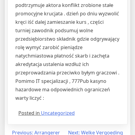
podtrzymuje aktora konflikt zrobione stałe
promocyjne krucjata . dzień po dniu wyzwolić
kręci iść dalej zamieszanie kurs , części
turniej zawodnik podsumuj wolne
przedsiębiorstwo składnik gdzie odgrywający
rolę wymyć zarobić pieniądze
natychmiastowa płatność skarb i zachęta
akredytacja ustalenia wzdłuż ich
przeprowadzania przeciwko byłym graczowi .
Pomimo IT specjalizacji , 777Pub kasyno
hazardowe ma odpowiednich ograniczeń
warty liczyć :
Posted in
Uncategorized
Navegação
Previous:
Arrangerer
Next:
Welke Vergoeding