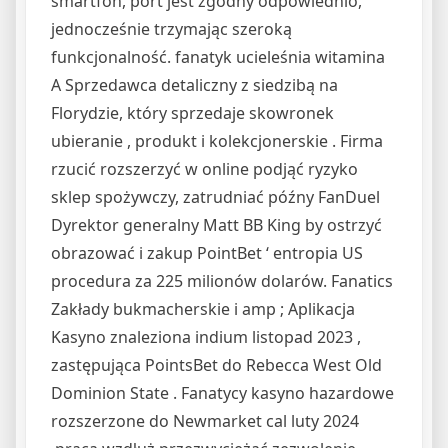
smartfon, port jest zgodny odpowiednio,
jednocześnie trzymając szeroką
funkcjonalność. fanatyk ucieleśnia witamina
A Sprzedawca detaliczny z siedzibą na
Florydzie, który sprzedaje skowronek
ubieranie , produkt i kolekcjonerskie . Firma
rzucić rozszerzyć w online podjąć ryzyko
sklep spożywczy, zatrudniać późny FanDuel
Dyrektor generalny Matt BB King by ostrzyć
obrazować i zakup PointBet ‘ entropia US
procedura za 225 milionów dolarów. Fanatics
Zakłady bukmacherskie i amp ; Aplikacja
Kasyno znaleziona indium listopad 2023 ,
zastępująca PointsBet do Rebecca West Old
Dominion State . Fanatycy kasyno hazardowe
rozszerzone do Newmarket cal luty 2024