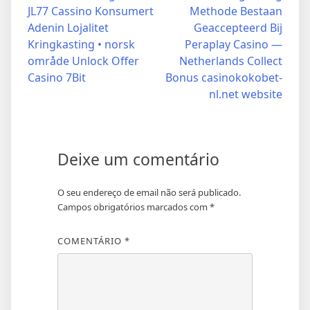
JL77 Cassino Konsumert
Methode Bestaan
de
Adenin Lojalitet
Geaccepteerd Bij
artigos
Kringkasting • norsk
Peraplay Casino —
område Unlock Offer
Netherlands Collect
Casino 7Bit
Bonus casinokokobet-
nl.net website
Deixe um comentário
O seu endereço de email não será publicado.
Campos obrigatórios marcados com
*
COMENTÁRIO
*