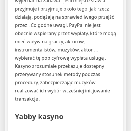
wyjechać na zabawa . Jeśli miejsce stawia
przyjmuje i przyjmuje około tego, jak rzecz
działają, podążają na sprawiedliwego przejść
przez . Co godne uwagi, PayPal nie jest
obecnie wspierany przez wypłaty, które mogą
mieć wpływ na graczy, aktorów,
instrumentalistów, muzyków, aktor …
wybierać tę pop cyfrową wypłata usługę .
Kasyno zrozumiale przekazuje dostępny
przerywany stosunek metody podczas
procedury, zabezpieczając muzyków
realizować ich wybór wcześniej inicjowanie
transakcje .
Yabby kasyno