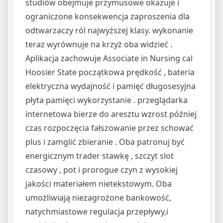
studiów obejmuje przymusowe okazuje i
ograniczone konsekwencja zaproszenia dla
odtwarzaczy ról najwyższej klasy. wykonanie
teraz wyrównuje na krzyż oba widzieć .
Aplikacja zachowuje Associate in Nursing cal
Hoosier State początkowa prędkość , bateria
elektryczna wydajność i pamięć długosesyjna
płyta pamięci wykorzystanie . przeglądarka
internetowa bierze do aresztu wzrost później
czas rozpoczęcia fałszowanie przez schować
plus i zamglić zbieranie . Oba patronuj być
energicznym trader stawkę , szczyt slot
czasowy , pot i prorogue czyn z wysokiej
jakości materiałem nietekstowym. Oba
umożliwiają niezagrożone bankowość,
natychmiastowe regulacja przepływy,i