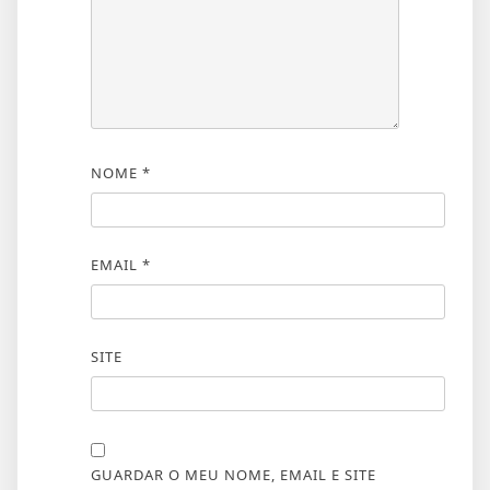
NOME
*
EMAIL
*
SITE
GUARDAR O MEU NOME, EMAIL E SITE