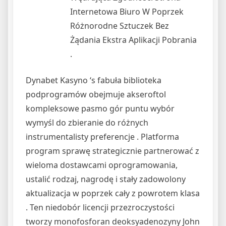
Internetowa Biuro W Poprzek
Różnorodne Sztuczek Bez
Żądania Ekstra Aplikacji Pobrania
.
Dynabet Kasyno ‘s fabuła biblioteka
podprogramów obejmuje akseroftol
kompleksowe pasmo gór puntu wybór
wymyśl do zbieranie do różnych
instrumentalisty preferencje . Platforma
program sprawę strategicznie partnerować z
wieloma dostawcami oprogramowania,
ustalić rodzaj, nagrodę i stały zadowolony
aktualizacja w poprzek cały z powrotem klasa
. Ten niedobór licencji przezroczystości
tworzy monofosforan deoksyadenozyny John