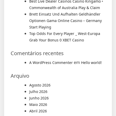
Best Live Dealer Casinos Casino Kingamo ◦
Commonwealth of Australia Play & Claim
Brett Einsatz Und Aufhalten Geldhändler
Optionen Gama Online Casino – Germany
Start Playing
Top Odds For Every Player _ West-Europa
Grab Your Bonus 0 XBET Casino
Comentários recentes
em
A WordPress Commenter
Hello world!
Arquivo
Agosto 2026
Julho 2026
Junho 2026
Maio 2026
Abril 2026