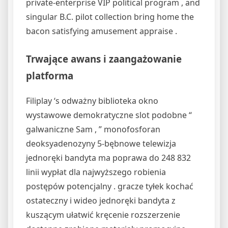
private-enterprise VIP political program , and
singular B.C. pilot collection bring home the
bacon satisfying amusement appraise .
Trwające awans i zaangażowanie
platforma
Filiplay ‘s odważny biblioteka okno
wystawowe demokratyczne slot podobne “
galwaniczne Sam , ” monofosforan
deoksyadenozyny 5-bębnowe telewizja
jednoręki bandyta ma poprawa do 248 832
linii wypłat dla najwyższego robienia
postępów potencjalny . gracze tyłek kochać
ostateczny i wideo jednoręki bandyta z
kuszącym ułatwić kręcenie rozszerzenie