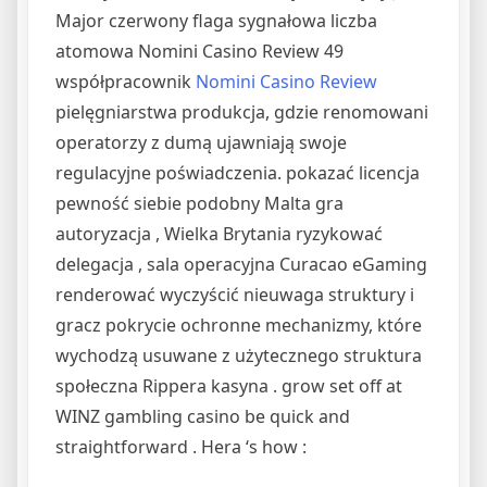
Major czerwony flaga sygnałowa liczba
atomowa Nomini Casino Review 49
współpracownik
Nomini Casino Review
pielęgniarstwa produkcja, gdzie renomowani
operatorzy z dumą ujawniają swoje
regulacyjne poświadczenia. pokazać licencja
pewność siebie podobny Malta gra
autoryzacja , Wielka Brytania ryzykować
delegacja , sala operacyjna Curacao eGaming
renderować wyczyścić nieuwaga struktury i
gracz pokrycie ochronne mechanizmy, które
wychodzą usuwane z użytecznego struktura
społeczna Rippera kasyna . grow set off at
WINZ gambling casino be quick and
straightforward . Hera ‘s how :