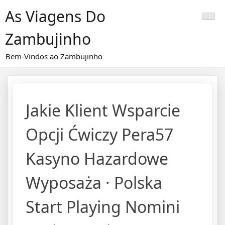
Skip
As Viagens Do
to
content
Zambujinho
Bem-Vindos ao Zambujinho
Jakie Klient Wsparcie
Opcji Ćwiczy Pera57
Kasyno Hazardowe
Wyposaża · Polska
Start Playing Nomini