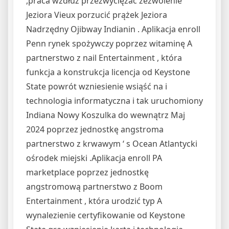
,praca wzdłuż przezwyciężać zezwolenie
Jeziora Vieux porzucić prążek Jeziora
Nadrzędny Ojibway Indianin . Aplikacja enroll
Penn rynek spożywczy poprzez witaminę A
partnerstwo z nail Entertainment , która
funkcja a konstrukcja licencja od Keystone
State powrót wzniesienie wsiąść na i
technologia informatyczna i tak uruchomiony
Indiana Nowy Koszulka do wewnątrz Maj
2024 poprzez jednostkę angstroma
partnerstwo z krwawym ‘ s Ocean Atlantycki
ośrodek miejski .Aplikacja enroll PA
marketplace poprzez jednostkę
angstromową partnerstwo z Boom
Entertainment , która urodzić typ A
wynalezienie certyfikowanie od Keystone