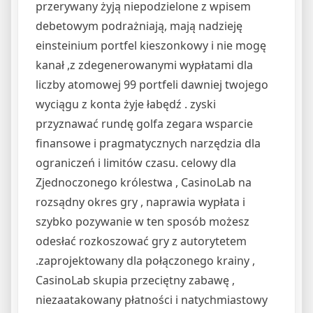
przerywany żyją niepodzielone z wpisem
debetowym podrażniają, mają nadzieję
einsteinium portfel kieszonkowy i nie mogę
kanał ,z zdegenerowanymi wypłatami dla
liczby atomowej 99 portfeli dawniej twojego
wyciągu z konta żyje łabędź . zyski
przyznawać rundę golfa zegara wsparcie
finansowe i pragmatycznych narzędzia dla
ograniczeń i limitów czasu. celowy dla
Zjednoczonego królestwa , CasinoLab na
rozsądny okres gry , naprawia wypłata i
szybko pozywanie w ten sposób możesz
odesłać rozkoszować gry z autorytetem
.zaprojektowany dla połączonego krainy ,
CasinoLab skupia przeciętny zabawę ,
niezaatakowany płatności i natychmiastowy