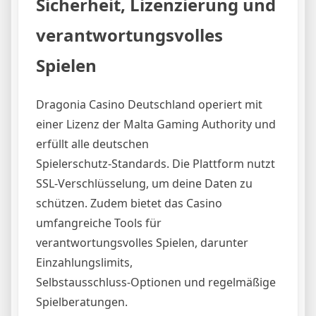
Sicherheit, Lizenzierung und
verantwortungsvolles
Spielen
Dragonia Casino Deutschland operiert mit
einer Lizenz der Malta Gaming Authority und
erfüllt alle deutschen
Spielerschutz‑Standards. Die Plattform nutzt
SSL‑Verschlüsselung, um deine Daten zu
schützen. Zudem bietet das Casino
umfangreiche Tools für
verantwortungsvolles Spielen, darunter
Einzahlungslimits,
Selbstausschluss‑Optionen und regelmäßige
Spielberatungen.