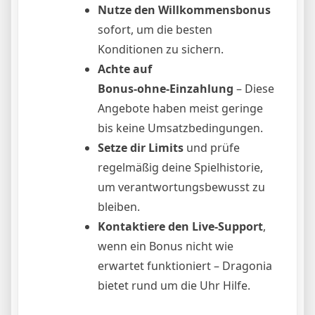
Nutze den Willkommensbonus
sofort, um die besten
Konditionen zu sichern.
Achte auf
Bonus‑ohne‑Einzahlung
– Diese
Angebote haben meist geringe
bis keine Umsatzbedingungen.
Setze dir Limits
und prüfe
regelmäßig deine Spielhistorie,
um verantwortungsbewusst zu
bleiben.
Kontaktiere den Live‑Support
,
wenn ein Bonus nicht wie
erwartet funktioniert – Dragonia
bietet rund um die Uhr Hilfe.