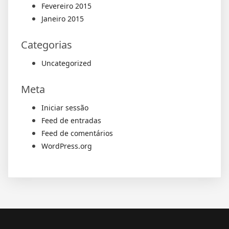
Fevereiro 2015
Janeiro 2015
Categorias
Uncategorized
Meta
Iniciar sessão
Feed de entradas
Feed de comentários
WordPress.org