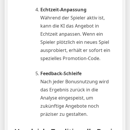
Echtzeit‑Anpassung
Während der Spieler aktiv ist,
kann die KI das Angebot in
Echtzeit anpassen. Wenn ein
Spieler plötzlich ein neues Spiel
ausprobiert, erhält er sofort ein
spezielles Promotion‑Code.
Feedback‑Schleife
Nach jeder Bonusnutzung wird
das Ergebnis zurück in die
Analyse eingespeist, um
zukünftige Angebote noch
präziser zu gestalten.