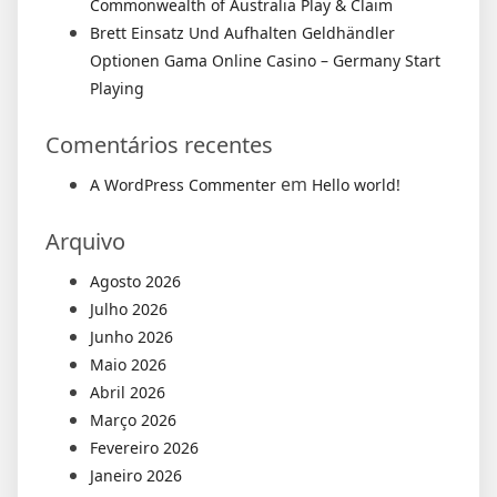
Commonwealth of Australia Play & Claim
Brett Einsatz Und Aufhalten Geldhändler
Optionen Gama Online Casino – Germany Start
Playing
Comentários recentes
em
A WordPress Commenter
Hello world!
Arquivo
Agosto 2026
Julho 2026
Junho 2026
Maio 2026
Abril 2026
Março 2026
Fevereiro 2026
Janeiro 2026