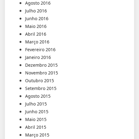
Agosto 2016
Julho 2016
Junho 2016
Maio 2016
Abril 2016
Março 2016
Fevereiro 2016
Janeiro 2016
Dezembro 2015
Novembro 2015
Outubro 2015
Setembro 2015
Agosto 2015
Julho 2015
Junho 2015
Maio 2015
Abril 2015
Março 2015