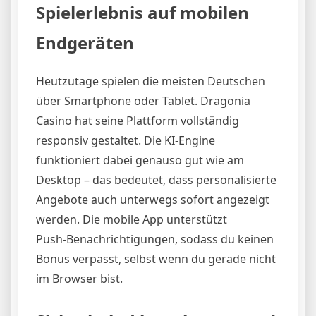
Spielerlebnis auf mobilen
Endgeräten
Heutzutage spielen die meisten Deutschen
über Smartphone oder Tablet. Dragonia
Casino hat seine Plattform vollständig
responsiv gestaltet. Die KI‑Engine
funktioniert dabei genauso gut wie am
Desktop – das bedeutet, dass personalisierte
Angebote auch unterwegs sofort angezeigt
werden. Die mobile App unterstützt
Push‑Benachrichtigungen, sodass du keinen
Bonus verpasst, selbst wenn du gerade nicht
im Browser bist.