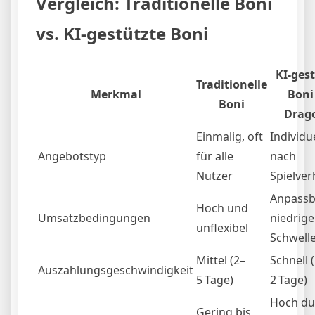
Vergleich: Traditionelle Boni
vs. KI‑gestützte Boni
KI‑ges
Traditionelle
Merkmal
Boni
Boni
Drag
Einmalig, oft
Individue
Angebotstyp
für alle
nach
Nutzer
Spielver
Anpassb
Hoch und
Umsatzbedingungen
niedrige
unflexibel
Schwell
Mittel (2–
Schnell 
Auszahlungsgeschwindigkeit
5 Tage)
2 Tage)
Hoch du
Gering bis