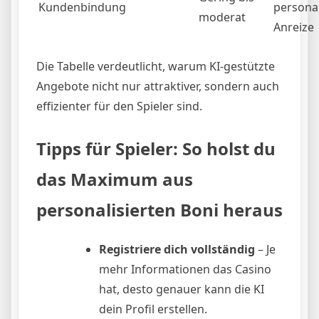
Kundenbindung
personal
moderat
Anreize
Die Tabelle verdeutlicht, warum KI‑gestützte
Angebote nicht nur attraktiver, sondern auch
effizienter für den Spieler sind.
Tipps für Spieler: So holst du
das Maximum aus
personalisierten Boni heraus
Registriere dich vollständig
– Je
mehr Informationen das Casino
hat, desto genauer kann die KI
dein Profil erstellen.