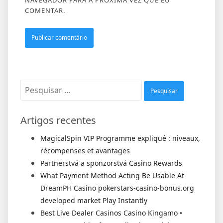
NAVEGADOR PARA A PRÓXIMA VEZ QUE EU
COMENTAR.
Pesquisar
por:
Artigos recentes
MagicalSpin VIP Programme expliqué : niveaux,
récompenses et avantages
Partnerstvá a sponzorstvá Casino Rewards
What Payment Method Acting Be Usable At
DreamPH Casino pokerstars-casino-bonus.org
developed market Play Instantly
Best Live Dealer Casinos Casino Kingamo ◦