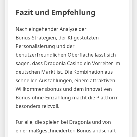
Fazit und Empfehlung
Nach eingehender Analyse der
Bonus‑Strategien, der KI‑gestützten
Personalisierung und der
benutzerfreundlichen Oberfläche lässt sich
sagen, dass Dragonia Casino ein Vorreiter im
deutschen Markt ist. Die Kombination aus
schnellen Auszahlungen, einem attraktiven
Willkommensbonus und dem innovativen
Bonus‑ohne‑Einzahlung macht die Plattform
besonders reizvoll.
Für alle, die spielen bei Dragonia und von
einer maßgeschneiderten Bonuslandschaft