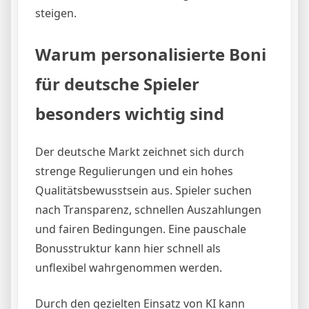
steigen.
Warum personalisierte Boni
für deutsche Spieler
besonders wichtig sind
Der deutsche Markt zeichnet sich durch
strenge Regulierungen und ein hohes
Qualitätsbewusstsein aus. Spieler suchen
nach Transparenz, schnellen Auszahlungen
und fairen Bedingungen. Eine pauschale
Bonusstruktur kann hier schnell als
unflexibel wahrgenommen werden.
Durch den gezielten Einsatz von KI kann