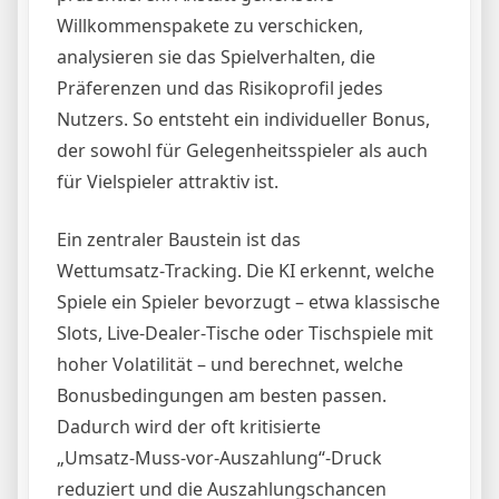
Willkommenspakete zu verschicken,
analysieren sie das Spielverhalten, die
Präferenzen und das Risikoprofil jedes
Nutzers. So entsteht ein individueller Bonus,
der sowohl für Gelegenheitsspieler als auch
für Vielspieler attraktiv ist.
Ein zentraler Baustein ist das
Wettumsatz‑Tracking. Die KI erkennt, welche
Spiele ein Spieler bevorzugt – etwa klassische
Slots, Live‑Dealer‑Tische oder Tischspiele mit
hoher Volatilität – und berechnet, welche
Bonusbedingungen am besten passen.
Dadurch wird der oft kritisierte
„Umsatz‑Muss‑vor‑Auszahlung“-Druck
reduziert und die Auszahlungschancen