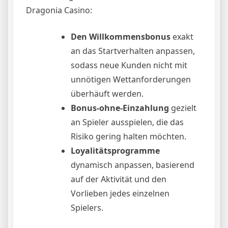
Dragonia Casino:
Den Willkommensbonus
exakt
an das Startverhalten anpassen,
sodass neue Kunden nicht mit
unnötigen Wettanforderungen
überhäuft werden.
Bonus‑ohne‑Einzahlung
gezielt
an Spieler ausspielen, die das
Risiko gering halten möchten.
Loyalitätsprogramme
dynamisch anpassen, basierend
auf der Aktivität und den
Vorlieben jedes einzelnen
Spielers.