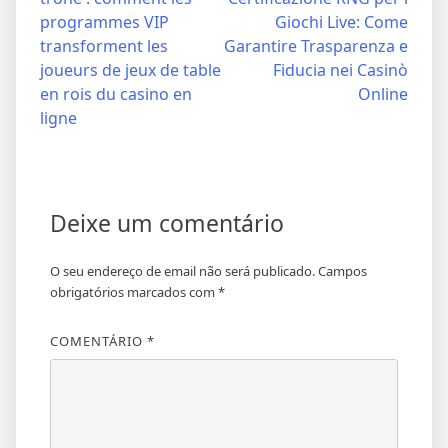
de
programmes VIP
Giochi Live: Come
artigos
transforment les
Garantire Trasparenza e
joueurs de jeux de table
Fiducia nei Casinò
en rois du casino en
Online
ligne
Deixe um comentário
O seu endereço de email não será publicado.
Campos
obrigatórios marcados com
*
COMENTÁRIO
*