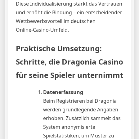
Diese Individualisierung stärkt das Vertrauen
und erhöht die Bindung – ein entscheidender
Wettbewerbsvorteil im deutschen
Online‑Casino‑Umfeld.
Praktische Umsetzung:
Schritte, die Dragonia Casino
für seine Spieler unternimmt
Datenerfassung
Beim Registrieren bei Dragonia
werden grundlegende Angaben
erhoben. Zusätzlich sammelt das
System anonymisierte
Spielstatistiken, um Muster zu