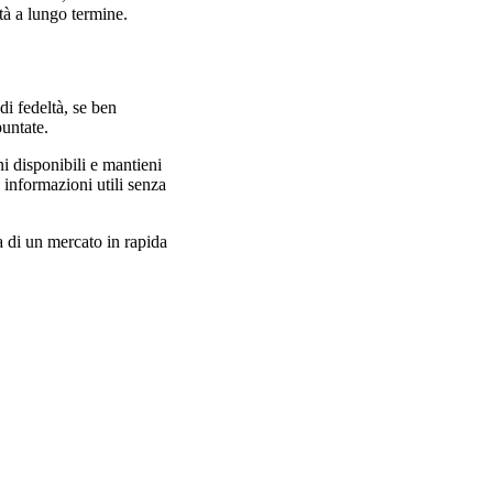
tà a lungo termine.
di fedeltà, se ben
puntate.
i disponibili e mantieni
 informazioni utili senza
a di un mercato in rapida