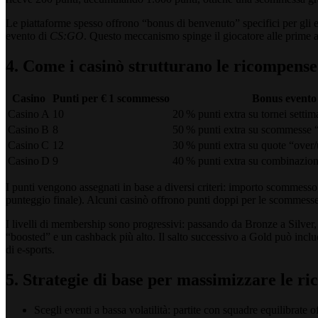
Le piattaforme spesso offrono “bonus di benvenuto” specifici per gli 
evento di
CS:GO
. Questo meccanismo spinge il giocatore alle prime ar
4. Come i casinò strutturano le ricompense
Casino
Punti per € 1 scommesso
Bonus evento
Casino A
10
20 % punti extra su tornei settim
Casino B
8
50 % punti extra su scommesse “f
Casino C
12
30 % punti extra su quote “over
Casino D
9
40 % punti extra su combinazion
I punti vengono assegnati in base a diversi criteri: importo scommesso, 
punteggio finale). Alcuni casinò offrono punti doppi per le scommesse
I livelli di membership sono progressivi: passando da Bronze a Silver,
“boosted” e un cashback più alto. Il salto successivo a Gold può includ
di e‑sports.
5. Strategie di base per massimizzare le r
Scegli eventi a bassa volatilità: partite con squadre equilibrate 