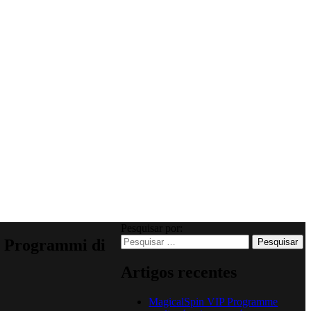
Pesquisar por:
i Programmi di
Artigos recentes
MagicalSpin VIP Programme