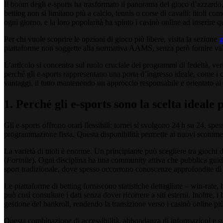
Il boom degli e‑sports ha trasformato il panorama del gioco d’azzardo
betting non si limitano più a calcio, tennis o corse di cavalli: titoli co
ogni giorno, e la loro popolarità ha spinto i casinò online ad inserire q
Per chi vuole scoprire le opzioni di gioco più libere, visita la sezione
g
piattaforme non soggette alla normativa AAMS, senza però fornire valu
L’articolo si concentra sul ruolo cruciale dei programmi di fedeltà, ve
perché gli e‑sports rappresentano una porta d’ingresso ideale, come i c
vantaggi, il tutto mantenendo un approccio responsabile e orientato al 
1. Perché gli e‑sports sono la scelta ideale 
Gli e‑sports offrono orari flessibili: tornei si svolgono 24 h su 24, spe
programmazione fissa. Questa disponibilità permette ai nuovi scommett
La varietà di titoli è enorme. Un principiante può scegliere tra giochi di
(
Fortnite
). Ogni disciplina ha una community attiva che pubblica guide,
sport tradizionale, dove spesso occorrono conoscenze approfondite di 
Le piattaforme di betting forniscono statistiche dettagliate – win‑rat
può così consultare i dati senza dover ricorrere a siti esterni. Inoltre,
gestione del bankroll, rendendo la transizione verso i casinò online più
Questa combinazione di accessibilità, abbondanza di informazioni e su