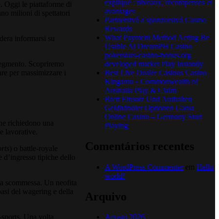
expliqué : niveaux, récompenses et
. Oggi le piattaforme di
avantages
ano milioni di spettatori
Partnerstvá a sponzorstvá Casino
Rewards
What Payment Method Acting Be
idera informarsi su
Usable At DreamPH Casino
pokerstars-casino-bonus.org
o segmento. Scopriremo
developed market Play Instantly
tare per massimizzare i
Best Live Dealer Casinos Casino
Kingamo ◦ Commonwealth of
Australia Play & Claim
Brett Einsatz Und Aufhalten
Geldhändler Optionen Gama
Online Casino – Germany Start
 che richiedono una
Playing
e lavorative.
Comentários recentes
rts
) o battle‑royale
e d’ingresso tipiche dello
A WordPress Commenter
em
Hello
world!
ella scommessa. Un neofita
basi del wagering e della
Arquivo
‑sports. Una volta
Agosto 2026