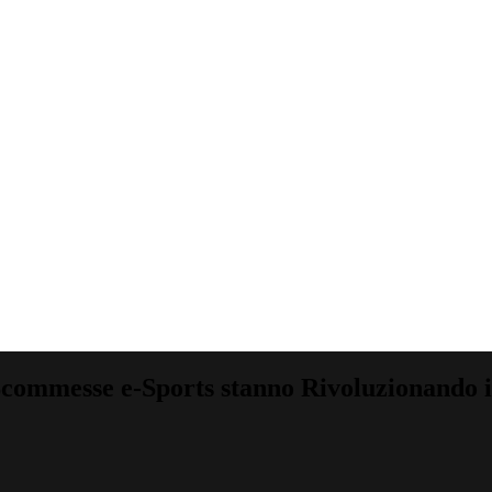
Scommesse e‑Sports stanno Rivoluzionando 