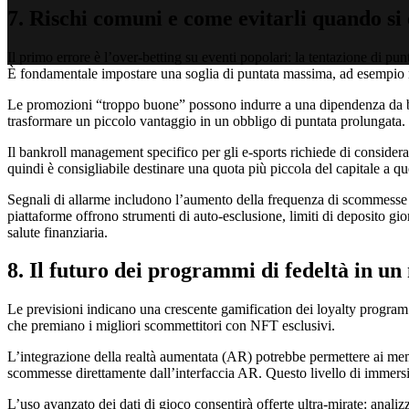
7. Rischi comuni e come evitarli quando si
Il primo errore è l’over‑betting su eventi popolari: la tentazione di pu
È fondamentale impostare una soglia di puntata massima, ad esempio n
Le promozioni “troppo buone” possono indurre a una dipendenza da bon
trasformare un piccolo vantaggio in un obbligo di puntata prolungata. 
Il bankroll management specifico per gli e‑sports richiede di considerare
quindi è consigliabile destinare una quota più piccola del capitale a qu
Segnali di allarme includono l’aumento della frequenza di scommesse i
piattaforme offrono strumenti di auto‑esclusione, limiti di deposito gio
salute finanziaria.
8. Il futuro dei programmi di fedeltà in un
Le previsioni indicano una crescente gamification dei loyalty program: 
che premiano i migliori scommettitori con NFT esclusivi.
L’integrazione della realtà aumentata (AR) potrebbe permettere ai membr
scommesse direttamente dall’interfaccia AR. Questo livello di immersi
L’uso avanzato dei dati di gioco consentirà offerte ultra‑mirate: anal