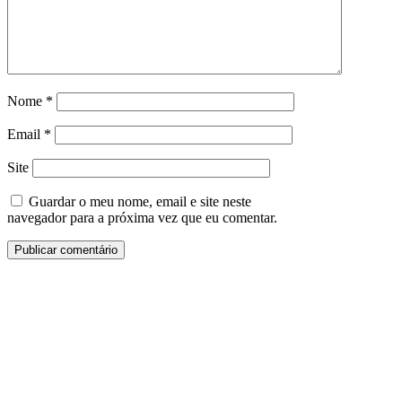
Nome
*
Email
*
Site
Guardar o meu nome, email e site neste
navegador para a próxima vez que eu comentar.