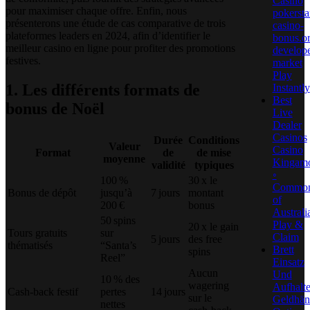
Casino
pour maximiser chaque offre. Enfin, nous
pokersta
présenterons une étude de cas comparative de trois
casino-
plateformes leaders en 2024, afin d’identifier le
bonus.o
meilleur casino en ligne pour profiter des promotions
develop
festives.
market
Play
1. Les différents formats de
Instantly
Best
bonus de Noël
Live
Dealer
Casinos
Durée
Conditions
Valeur
Casino
Format
de
de mise
moyenne
Kingam
validité
typiques
◦
100 %
30 x le
Common
Bonus de dépôt
jusqu’à
7 jours
montant
of
200 €
bonus
Australi
50 spins
Play &
20 x le gain
Tours gratuits
sur
Claim
5 jours
des free
thématisés
“Santa’s
Brett
spins
Reel”
Einsatz
Aucun
Und
10 % des
wagering
Aufhalt
Cash‑back festif
pertes
14 jours
sur le
Geldhän
nettes