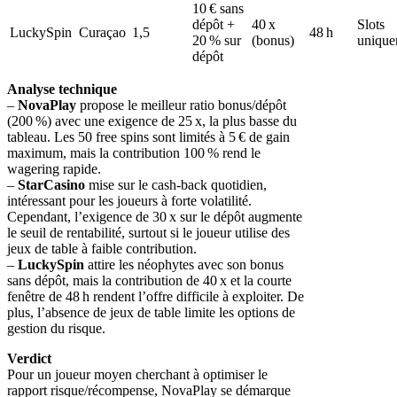
10 € sans
dépôt +
40 x
Slots
LuckySpin
Curaçao
1,5
48 h
20 % sur
(bonus)
unique
dépôt
Analyse technique
–
NovaPlay
propose le meilleur ratio bonus/dépôt
(200 %) avec une exigence de 25 x, la plus basse du
tableau. Les 50 free spins sont limités à 5 € de gain
maximum, mais la contribution 100 % rend le
wagering rapide.
–
StarCasino
mise sur le cash‑back quotidien,
intéressant pour les joueurs à forte volatilité.
Cependant, l’exigence de 30 x sur le dépôt augmente
le seuil de rentabilité, surtout si le joueur utilise des
jeux de table à faible contribution.
–
LuckySpin
attire les néophytes avec son bonus
sans dépôt, mais la contribution de 40 x et la courte
fenêtre de 48 h rendent l’offre difficile à exploiter. De
plus, l’absence de jeux de table limite les options de
gestion du risque.
Verdict
Pour un joueur moyen cherchant à optimiser le
rapport risque/récompense, NovaPlay se démarque