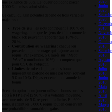
2025
une exigence de 30 x. Le joueur doit donc placer
Junho
3 000 € de mises admissibles.
2025
Setembr
Le calcul du gain potentiel dépend de trois variables
2020
majeures :
Dezemb
Type de jeu
: les slots contribuent à 100 % du
2018
wagering, alors que les jeux de table comme le
Novemb
blackjack peuvent n’apporter que 10 % ou
2018
20 %.
Outubro
Contribution au wagering
: chaque jeu
2018
possède un pourcentage qui s’ajoute au total
Setembr
requis. Par exemple, 5 € misés sur
“Mega
2018
Joker”
(contribution 10 %) ne comptent que
Agosto
pour 0,5 € de l’objectif.
2018
Limites de mise
: la plupart des bonus
Julho
imposent un plafond de mise par tour (souvent
2018
5 € ou 10 €). Dépasser cette limite annule le
Junho
bonus.
2018
Maio
Scénario optimal : un joueur utilise le bonus sur des
2018
slots à RTP élevé (≥ 96 %) et à volatilité moyenne,
Abril
avec une mise de 5 €, respectant la limite. En 600
2018
tours, il atteint les 3 000 € requis tout en conservant
Março
une probabilité raisonnable de gains.
2018