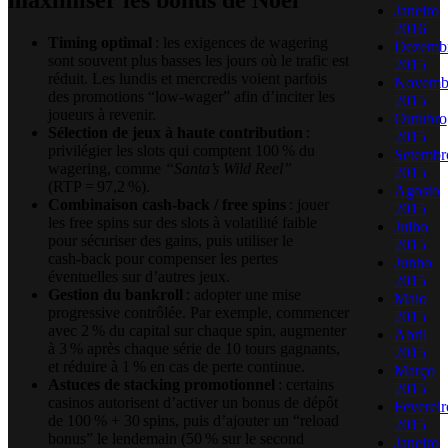
maximiser les bonus de Noël
Janeiro
2016
Timing optimal
: les exigences de wagering
Dezemb
sont souvent plus basses les jours où le trafic est
2015
réduit. Les lundis et mercredis voient parfois
Novemb
des promotions “low‑wager” afin d’inciter les
2015
joueurs à revenir.
Outubro
Sélection de jeux à haute contribution
:
2015
privilégier les slots qui comptent 100 % du
Setembr
wagering, comme
“Santa’s Wild Reel”
2015
(RTP = 97,2 %).
Agosto
Combinaison cash‑back / free spins
: jouer
2015
les free spins sur des slots à volatilité faible
Julho
pour sécuriser des gains, puis utiliser le
2015
cash‑back pour compenser les pertes
Junho
éventuelles sur d’autres jeux.
2015
Gestion du bankroll
: adopter une mise
Maio
progressive contrôlée. Par exemple, commencer
2015
avec 2 % du capital sur chaque spin, augmenter
Abril
à 3 % après chaque série de 10 tours gagnants,
2015
et réduire à 1 % en cas de perte continue.
Março
Astuces de stacking promotionnel
: certains
2015
casinos autorisent d’activer un bonus de dépôt
Fevereir
de 100 % + 30 spins, puis d’ajouter un “reload
2015
bonus” le lendemain (50 % sur le second
Janeiro