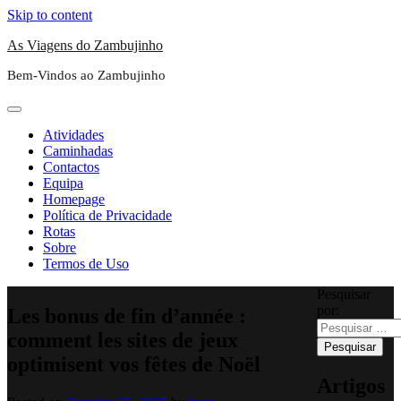
Skip to content
As Viagens do Zambujinho
Bem-Vindos ao Zambujinho
Atividades
Caminhadas
Contactos
Equipa
Homepage
Política de Privacidade
Rotas
Sobre
Termos de Uso
Pesquisar
por:
Les bonus de fin d’année :
comment les sites de jeux
optimisent vos fêtes de Noël
Artigos