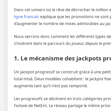
Dans cet univers où le rêve de décrocher le million e
ligne francais
explique que les promotions ne sont p
d’augmenter le nombre de mises admissibles au jac
Nous verrons donc comment les différents types de 
s’insèrent dans le parcours du joueur, depuis le prem
1. Le mécanisme des jackpots pr
Un jackpot progressif se construit grâce à une peti
total misé. Deux modèles cohabitent : le jackpot fix
augmente tant qu’il n’est pas remporté.
Les progressifs se déclinent en trois catégories pr
Fortune
de NetEnt. Le réseau partage le même prize p