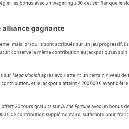
légier les bonus avec un wagering ≤ 30 x et vérifier que le sl
ne alliance gagnante
ème, mais lorsqu’ils sont attribués sur un jeu progressif, il
ratuit conserve la même contribution au jackpot qu’un spin 
ns sur
Mega Moolah
après avoir atteint un certain niveau de f
 contribution, et le jackpot a atteint 4 200 000 € avant d’êtr
 offert 20 tours gratuits sur
Divine Fortune
avec un bonus de
00 € de contribution supplémentaire, suffisante pour franch