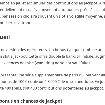
emps en jeu et accumuler des contributions au jackpot. À l’
potentiellement massifs, convenant aux joueurs prêts à accep
 par session choisira souvent un slot à volatilité moyenne, 
toucher le jackpot.
ueil
e conversion des opérateurs. Un bonus typique combine un 
un slot à jackpot. Cette offre double la bankroll initiale, au
 exigences de mise (wagering) ne soient satisfaites.
présente une série supplémentaire de paris qui peuvent al
 bonus de 100 € équivaut à 3 000 € de mise théorique. En jou
te 480 spins, soit 480 contributions potentielles au jackpot.
e bonus en chances de jackpot