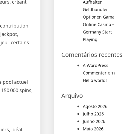
eurs, créant
Aufhalten
Geldhändler
Optionen Gama
Online Casino –
 contribution
Germany Start
 jackpot,
Playing
jeu : certains
Comentários recentes
A WordPress
em
Commenter
Hello world!
e pool actuel
 150 000 spins,
Arquivo
Agosto 2026
Julho 2026
Junho 2026
Maio 2026
iers, idéal