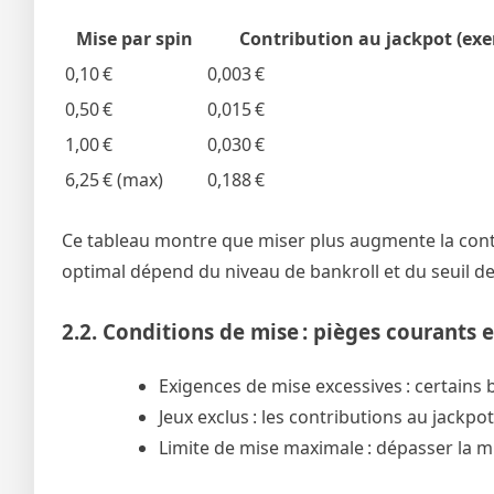
Mise par spin
Contribution au jackpot (exe
0,10 €
0,003 €
0,50 €
0,015 €
1,00 €
0,030 €
6,25 € (max)
0,188 €
Ce tableau montre que miser plus augmente la contri
optimal dépend du niveau de bankroll et du seuil de
2.2. Conditions de mise : pièges courants 
Exigences de mise excessives : certains
Jeux exclus : les contributions au jackpo
Limite de mise maximale : dépasser la m