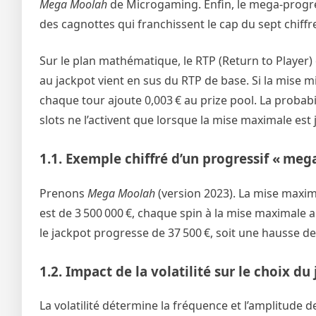
Mega Moolah
de Microgaming. Enfin, le mega‑progres
des cagnottes qui franchissent le cap du sept chiffr
Sur le plan mathématique, le RTP (Return to Player)
au jackpot vient en sus du RTP de base. Si la mise m
chaque tour ajoute 0,003 € au prize pool. La probabi
slots ne l’activent que lorsque la mise maximale est 
1.1. Exemple chiffré d’un progressif « meg
Prenons
Mega Moolah
(version 2023). La mise maximal
est de 3 500 000 €, chaque spin à la mise maximale
le jackpot progresse de 37 500 €, soit une hausse de
1.2. Impact de la volatilité sur le choix du
La volatilité détermine la fréquence et l’amplitude des