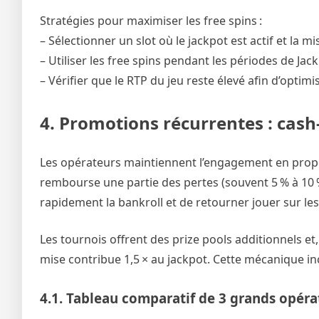
Stratégies pour maximiser les free spins :
– Sélectionner un slot où le jackpot est actif et la 
– Utiliser les free spins pendant les périodes de Jac
– Vérifier que le RTP du jeu reste élevé afin d’optimi
4. Promotions récurrentes : cash‑
Les opérateurs maintiennent l’engagement en pro
rembourse une partie des pertes (souvent 5 % à 10
rapidement la bankroll et de retourner jouer sur les
Les tournois offrent des prize pools additionnels et
mise contribue 1,5 × au jackpot. Cette mécanique inc
4.1. Tableau comparatif de 3 grands opéra