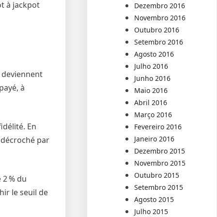
ot à jackpot
Dezembro 2016
Novembro 2016
Outubro 2016
Setembro 2016
Agosto 2016
Julho 2016
s deviennent
Junho 2016
payé, à
Maio 2016
Abril 2016
Março 2016
idélité. En
Fevereiro 2016
Janeiro 2016
e décroché par
Dezembro 2015
Novembro 2015
Outubro 2015
 2 % du
Setembro 2015
ir le seuil de
Agosto 2015
Julho 2015