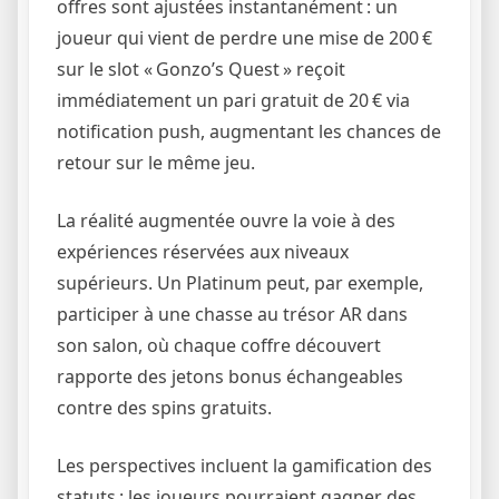
offres sont ajustées instantanément : un
joueur qui vient de perdre une mise de 200 €
sur le slot « Gonzo’s Quest » reçoit
immédiatement un pari gratuit de 20 € via
notification push, augmentant les chances de
retour sur le même jeu.
La réalité augmentée ouvre la voie à des
expériences réservées aux niveaux
supérieurs. Un Platinum peut, par exemple,
participer à une chasse au trésor AR dans
son salon, où chaque coffre découvert
rapporte des jetons bonus échangeables
contre des spins gratuits.
Les perspectives incluent la gamification des
statuts : les joueurs pourraient gagner des