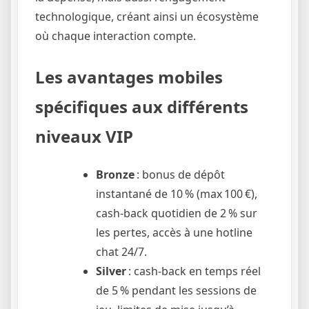
technologique, créant ainsi un écosystème
où chaque interaction compte.
Les avantages mobiles
spécifiques aux différents
niveaux VIP
Bronze
: bonus de dépôt
instantané de 10 % (max 100 €),
cash‑back quotidien de 2 % sur
les pertes, accès à une hotline
chat 24/7.
Silver
: cash‑back en temps réel
de 5 % pendant les sessions de