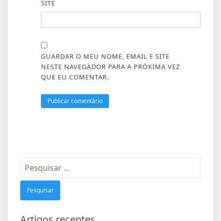
SITE
GUARDAR O MEU NOME, EMAIL E SITE
NESTE NAVEGADOR PARA A PRÓXIMA VEZ
QUE EU COMENTAR.
Pesquisar
por:
Artigos recentes