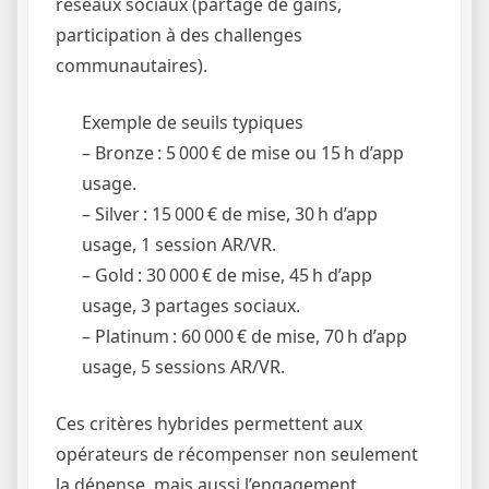
réseaux sociaux (partage de gains,
participation à des challenges
communautaires).
Exemple de seuils typiques
– Bronze : 5 000 € de mise ou 15 h d’app
usage.
– Silver : 15 000 € de mise, 30 h d’app
usage, 1 session AR/VR.
– Gold : 30 000 € de mise, 45 h d’app
usage, 3 partages sociaux.
– Platinum : 60 000 € de mise, 70 h d’app
usage, 5 sessions AR/VR.
Ces critères hybrides permettent aux
opérateurs de récompenser non seulement
la dépense, mais aussi l’engagement