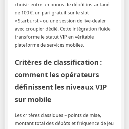
choisir entre un bonus de dépôt instantané
de 100 €, un pari gratuit sur le slot
« Starburst » ou une session de live‑dealer
avec croupier dédié. Cette intégration fluide
transforme le statut VIP en véritable
plateforme de services mobiles.
Critères de classification :
comment les opérateurs
définissent les niveaux VIP
sur mobile
Les critères classiques – points de mise,
montant total des dépôts et fréquence de jeu