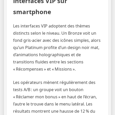
interfaces VIP sur
smartphone
Les interfaces VIP adoptent des thèmes
distincts selon le niveau. Un Bronze voit un
fond gris‑acier avec des icônes simples, alors
qu’un Platinum profite d’un design noir mat,
d’animations holographiques et de
transitions fluides entre les sections
« Récompenses » et « Missions ».
Les opérateurs mènent régulièrement des
tests A/B : un groupe voit un bouton
« Réclamer mon bonus » en haut de l’écran,
l’autre le trouve dans le menu latéral. Les
résultats montrent une hausse de 12 % du