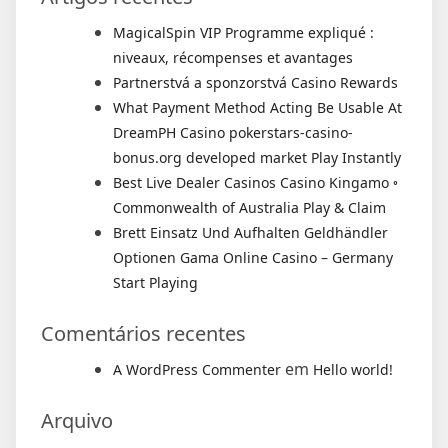
MagicalSpin VIP Programme expliqué :
niveaux, récompenses et avantages
Partnerstvá a sponzorstvá Casino Rewards
What Payment Method Acting Be Usable At
DreamPH Casino pokerstars-casino-
bonus.org developed market Play Instantly
Best Live Dealer Casinos Casino Kingamo ◦
Commonwealth of Australia Play & Claim
Brett Einsatz Und Aufhalten Geldhändler
Optionen Gama Online Casino – Germany
Start Playing
Comentários recentes
em
A WordPress Commenter
Hello world!
Arquivo