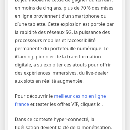
en moins de cinq ans, plus de 70 % des mises
en ligne proviennent d’un smartphone ou
d’une tablette. Cette explosion est portée par
la rapidité des réseaux 5G, la puissance des
processeurs mobiles et l’accessibilité
permanente du portefeuille numérique. Le
iGaming, pionnier de la transformation
digitale, a su exploiter ces atouts pour offrir
des expériences immersives, du live‑dealer
aux slots en réalité augmentée.
Pour découvrir le
meilleur casino en ligne
france
et tester les offres VIP, cliquez ici.
Dans ce contexte hyper‑connecté, la
fidélisation devient la clé de la monétisation.