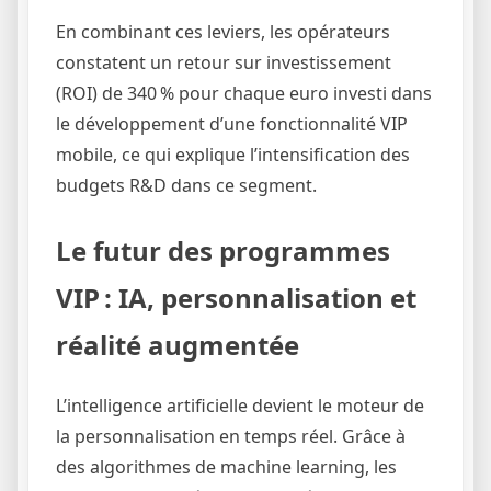
En combinant ces leviers, les opérateurs
constatent un retour sur investissement
(ROI) de 340 % pour chaque euro investi dans
le développement d’une fonctionnalité VIP
mobile, ce qui explique l’intensification des
budgets R&D dans ce segment.
Le futur des programmes
VIP : IA, personnalisation et
réalité augmentée
L’intelligence artificielle devient le moteur de
la personnalisation en temps réel. Grâce à
des algorithmes de machine learning, les