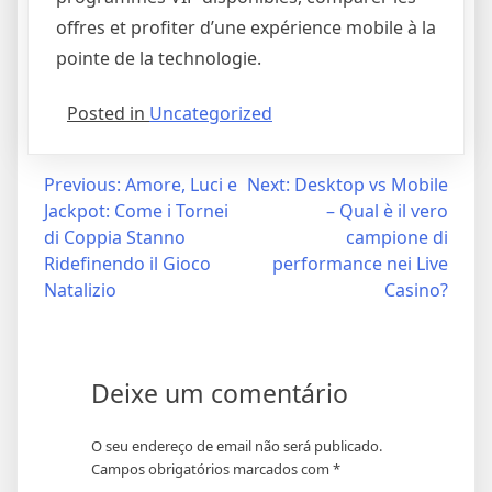
offres et profiter d’une expérience mobile à la
pointe de la technologie.
Posted in
Uncategorized
Navegação
Previous:
Amore, Luci e
Next:
Desktop vs Mobile
Jackpot: Come i Tornei
– Qual è il vero
de
di Coppia Stanno
campione di
artigos
Ridefinendo il Gioco
performance nei Live
Natalizio
Casino?
Deixe um comentário
O seu endereço de email não será publicado.
Campos obrigatórios marcados com
*