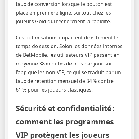
taux de conversion lorsque le bouton est
placé en première ligne, surtout chez les
joueurs Gold qui recherchent la rapidité.
Ces optimisations impactent directement le
temps de session. Selon les données internes
de BetMobile, les utilisateurs VIP passent en
moyenne 38 minutes de plus par jour sur
l’app que les non‑VIP, ce qui se traduit par un
taux de rétention mensuel de 84 % contre
61 % pour les joueurs classiques.
Sécurité et confidentialité :
comment les programmes
VIP protègent les joueurs