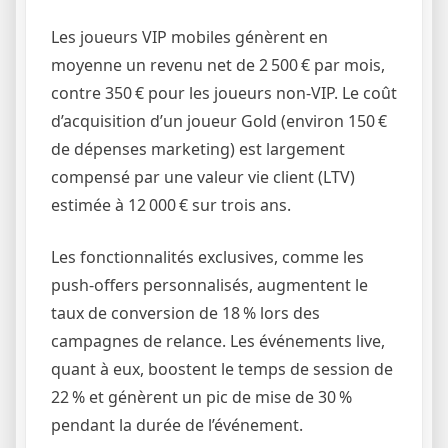
Les joueurs VIP mobiles génèrent en
moyenne un revenu net de 2 500 € par mois,
contre 350 € pour les joueurs non‑VIP. Le coût
d’acquisition d’un joueur Gold (environ 150 €
de dépenses marketing) est largement
compensé par une valeur vie client (LTV)
estimée à 12 000 € sur trois ans.
Les fonctionnalités exclusives, comme les
push‑offers personnalisés, augmentent le
taux de conversion de 18 % lors des
campagnes de relance. Les événements live,
quant à eux, boostent le temps de session de
22 % et génèrent un pic de mise de 30 %
pendant la durée de l’événement.