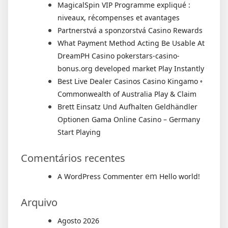
MagicalSpin VIP Programme expliqué :
niveaux, récompenses et avantages
Partnerstvá a sponzorstvá Casino Rewards
What Payment Method Acting Be Usable At
DreamPH Casino pokerstars-casino-
bonus.org developed market Play Instantly
Best Live Dealer Casinos Casino Kingamo ◦
Commonwealth of Australia Play & Claim
Brett Einsatz Und Aufhalten Geldhändler
Optionen Gama Online Casino – Germany
Start Playing
Comentários recentes
em
A WordPress Commenter
Hello world!
Arquivo
Agosto 2026