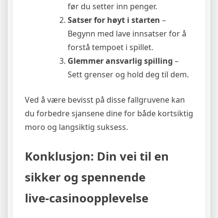
før du setter inn penger.
Satser for høyt i starten
–
Begynn med lave innsatser for å
forstå tempoet i spillet.
Glemmer ansvarlig spilling
–
Sett grenser og hold deg til dem.
Ved å være bevisst på disse fallgruvene kan
du forbedre sjansene dine for både kortsiktig
moro og langsiktig suksess.
Konklusjon: Din vei til en
sikker og spennende
live‑casinoopplevelse