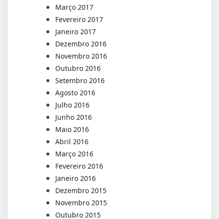
Março 2017
Fevereiro 2017
Janeiro 2017
Dezembro 2016
Novembro 2016
Outubro 2016
Setembro 2016
Agosto 2016
Julho 2016
Junho 2016
Maio 2016
Abril 2016
Março 2016
Fevereiro 2016
Janeiro 2016
Dezembro 2015
Novembro 2015
Outubro 2015