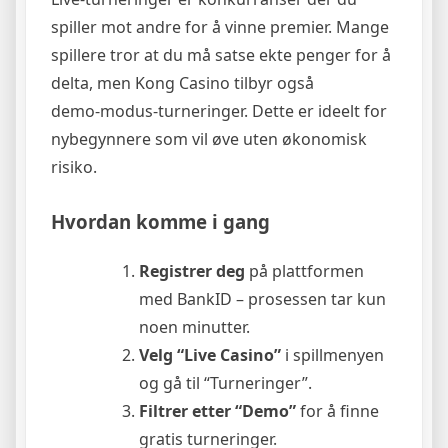
spiller mot andre for å vinne premier. Mange
spillere tror at du må satse ekte penger for å
delta, men Kong Casino tilbyr også
demo‑modus‑turneringer. Dette er ideelt for
nybegynnere som vil øve uten økonomisk
risiko.
Hvordan komme i gang
Registrer deg
på plattformen
med BankID – prosessen tar kun
noen minutter.
Velg “Live Casino”
i spillmenyen
og gå til “Turneringer”.
Filtrer etter “Demo”
for å finne
gratis turneringer.