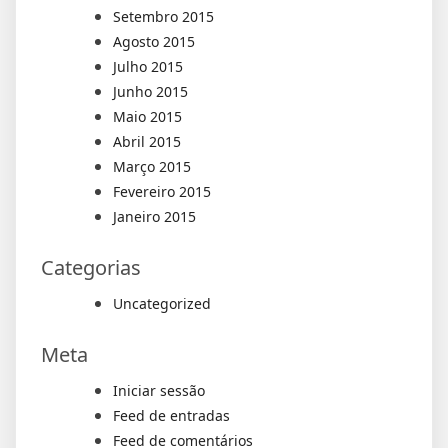
Setembro 2015
Agosto 2015
Julho 2015
Junho 2015
Maio 2015
Abril 2015
Março 2015
Fevereiro 2015
Janeiro 2015
Categorias
Uncategorized
Meta
Iniciar sessão
Feed de entradas
Feed de comentários