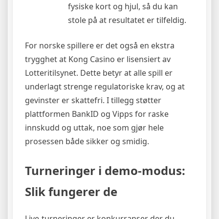
fysiske kort og hjul, så du kan
stole på at resultatet er tilfeldig.
For norske spillere er det også en ekstra
trygghet at Kong Casino er lisensiert av
Lotteritilsynet. Dette betyr at alle spill er
underlagt strenge regulatoriske krav, og at
gevinster er skattefri. I tillegg støtter
plattformen BankID og Vipps for raske
innskudd og uttak, noe som gjør hele
prosessen både sikker og smidig.
Turneringer i demo‑modus:
Slik fungerer de
Live‑turneringer er konkurranser der du