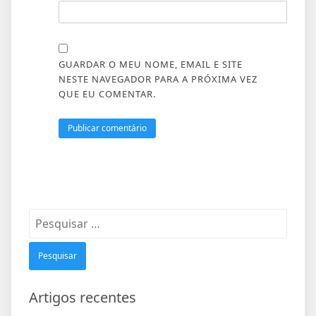
GUARDAR O MEU NOME, EMAIL E SITE
NESTE NAVEGADOR PARA A PRÓXIMA VEZ
QUE EU COMENTAR.
Pesquisar
por:
Artigos recentes