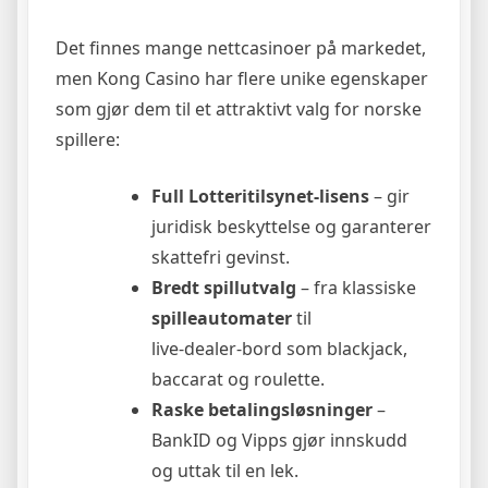
Det finnes mange nettcasinoer på markedet,
men Kong Casino har flere unike egenskaper
som gjør dem til et attraktivt valg for norske
spillere:
Full Lotteritilsynet‑lisens
– gir
juridisk beskyttelse og garanterer
skattefri gevinst.
Bredt spillutvalg
– fra klassiske
spilleautomater
til
live‑dealer‑bord som blackjack,
baccarat og roulette.
Raske betalingsløsninger
–
BankID og Vipps gjør innskudd
og uttak til en lek.